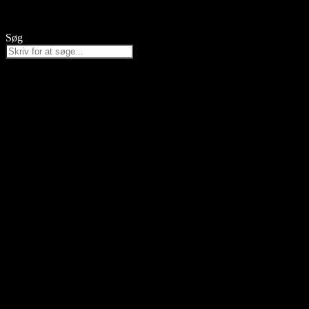
Videre
til
indhold
Søg