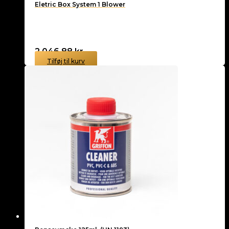
Eletric Box System 1 Blower
2.046,88
kr.
Tilføj til kurv