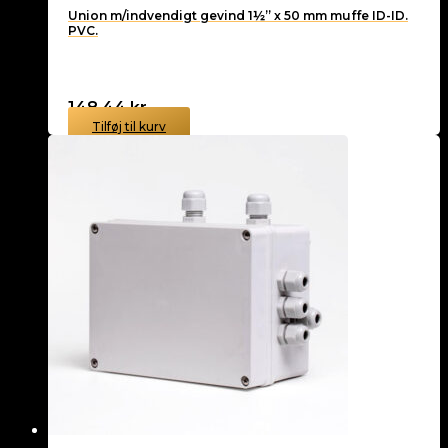
Union m/indvendigt gevind 1½” x 50 mm muffe ID-ID.
PVC.
148,44
kr.
Tilføj til kurv