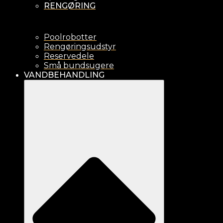
RENGØRING
Poolrobotter
Rengøringsudstyr
Reservedele
Små bundsugere
VANDBEHANDLING