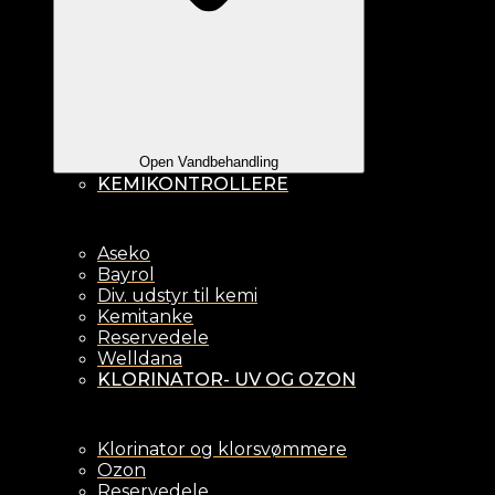
Open Vandbehandling
KEMIKONTROLLERE
Aseko
Bayrol
Div. udstyr til kemi
Kemitanke
Reservedele
Welldana
KLORINATOR- UV OG OZON
Klorinator og klorsvømmere
Ozon
Reservedele