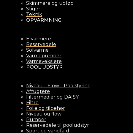
Skimmere og udløb
Stiger
Teknik
OPVARMNING
Elvarmere
Reservedele
Solvarme
Varmepumper
Varmevekslere
POOL UDSTYR
Niveau – Flow – Poolstyring
Affugtere
Filtermedier og DAISY
Filtre
Folie og tilbehør
Niveau og flow
Pumper
Reservedele til pooludstyr
Sport og vandfald