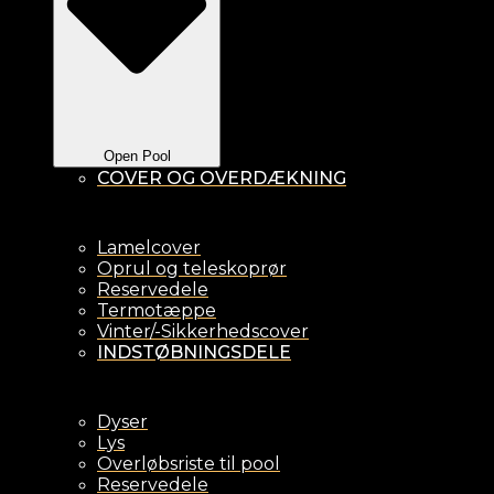
Open Pool
COVER OG OVERDÆKNING
Lamelcover
Oprul og teleskoprør
Reservedele
Termotæppe
Vinter/-Sikkerhedscover
INDSTØBNINGSDELE
Dyser
Lys
Overløbsriste til pool
Reservedele