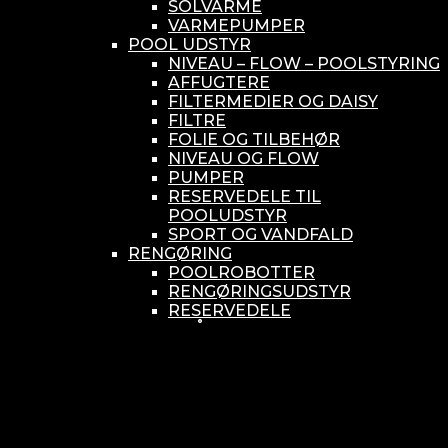
SOLVARME
VARMEPUMPER
POOL UDSTYR
NIVEAU – FLOW – POOLSTYRING
AFFUGTERE
FILTERMEDIER OG DAISY
FILTRE
FOLIE OG TILBEHØR
NIVEAU OG FLOW
PUMPER
RESERVEDELE TIL
POOLUDSTYR
SPORT OG VANDFALD
RENGØRING
POOLROBOTTER
RENGØRINGSUDSTYR
RESERVEDELE
SMÅ BUNDSUGERE
VANDBEHANDLING
KEMIKONTROLLERE
ASEKO
BAYROL
DIV. UDSTYR TIL KEMI
KEMITANKE