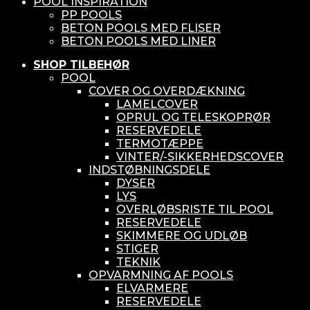
POOL INSPIRATION
PP POOLS
BETON POOLS MED FLISER
BETON POOLS MED LINER
SHOP TILBEHØR
POOL
COVER OG OVERDÆKNING
LAMELCOVER
OPRUL OG TELESKOPRØR
RESERVEDELE
TERMOTÆPPE
VINTER/-SIKKERHEDSCOVER
INDSTØBNINGSDELE
DYSER
LYS
OVERLØBSRISTE TIL POOL
RESERVEDELE
SKIMMERE OG UDLØB
STIGER
TEKNIK
OPVARMNING AF POOLS
ELVARMERE
RESERVEDELE