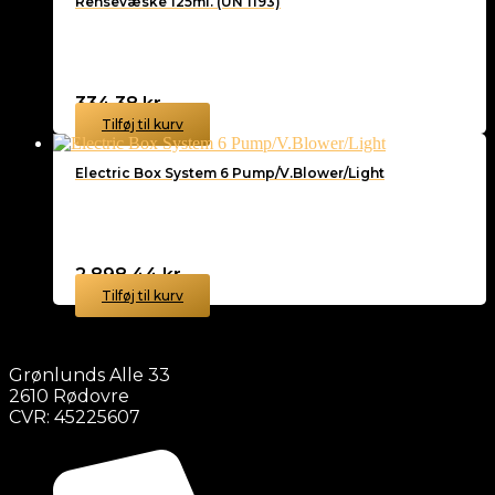
Rensevæske 125ml. (UN 1193)
334,38
kr.
Tilføj til kurv
Electric Box System 6 Pump/V.Blower/Light
2.898,44
kr.
Tilføj til kurv
Grønlunds Alle 33
2610 Rødovre
CVR: 45225607