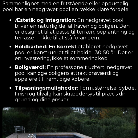
Sammenlignet med en fritstående eller oppustelig
pool har en nedgravet pool en række klare fordele:
Æstetik og integration:
En nedgravet pool
bliver en naturlig del af haven og boligen. Den
er designet til at passe til terræn, beplantning og
terrasse — ikke til at stå foran dem.
Holdbarhed: En korrekt
etableret nedgravet
pool er konstrueret til at holde i 30-50 år. Det er
en investering, ikke et sommerindkøb.
Boligværdi:
En professionelt udført, nedgravet
pool kan øge boligens attraktionsværdi og
appelere til fremtidige købere.
Tilpasningsmuligheder:
Form, størrelse, dybde,
finish og tilvalg kan skræddersys til præcis din
grund og dine ønsker.