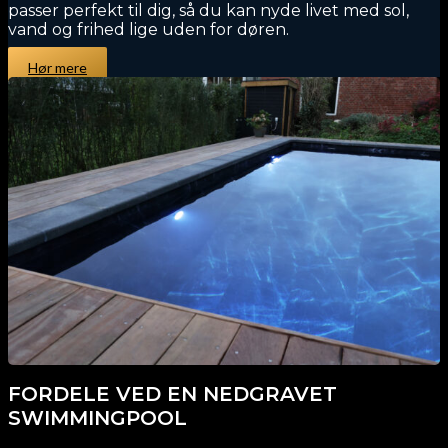
passer perfekt til dig, så du kan nyde livet med sol,
vand og frihed lige uden for døren.
Hør mere
FORDELE VED EN NEDGRAVET
SWIMMINGPOOL