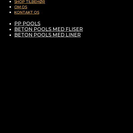
SHOP TILBEHØR
OM OS
KONTAKT OS
PP POOLS
BETON POOLS MED FLISER
BETON POOLS MED LINER