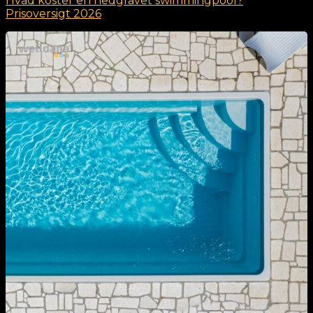
Hvad koster en nedgravet swimmingpool?
Prisoversigt 2026