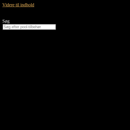
Videre til indhold
Søg