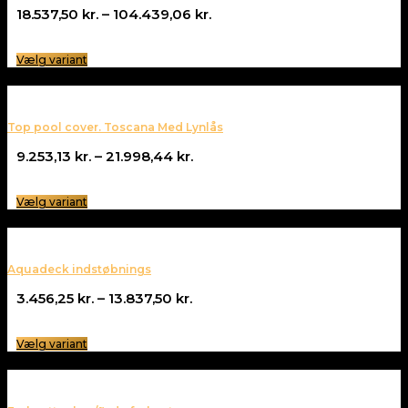
Prisinterval:
18.537,50
kr.
–
104.439,06
kr.
18.537,50 kr.
til
Vælg variant
104.439,06 kr.
Top pool cover. Toscana Med Lynlås
Prisinterval:
9.253,13
kr.
–
21.998,44
kr.
9.253,13 kr.
til
Vælg variant
21.998,44 kr.
Aquadeck indstøbnings
Prisinterval:
3.456,25
kr.
–
13.837,50
kr.
3.456,25 kr.
til
Vælg variant
13.837,50 kr.