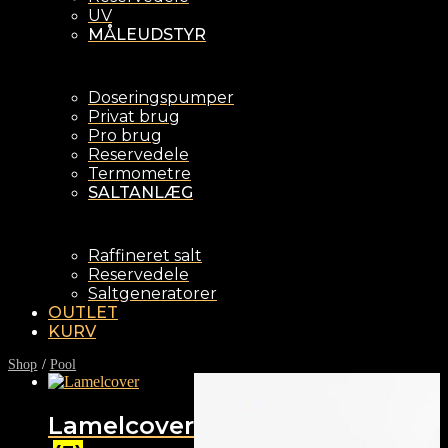
UV
MÅLEUDSTYR
Doseringspumper
Privat brug
Pro brug
Reservedele
Termometre
SALTANLÆG
Raffineret salt
Reservedele
Saltgeneratorer
OUTLET
KURV
Shop
/
Pool
Lamelcover