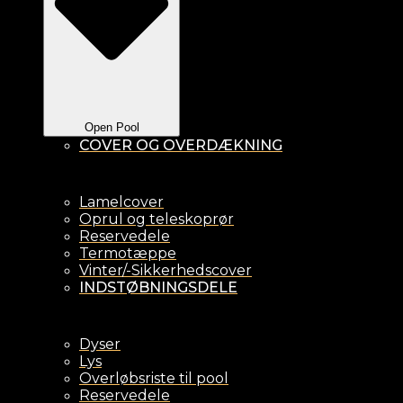
Open Pool
COVER OG OVERDÆKNING
Lamelcover
Oprul og teleskoprør
Reservedele
Termotæppe
Vinter/-Sikkerhedscover
INDSTØBNINGSDELE
Dyser
Lys
Overløbsriste til pool
Reservedele