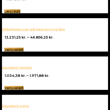
Læg i kurv
Sikkerhedscover grå med oprul og låse
Prisinterval:
13.231,25
kr.
–
46.856,25
kr.
13.231,25 kr.
til
Vælg variant
46.856,25 kr.
Aquadeck lameller
Prisinterval:
1.034,38
kr.
–
1.971,88
kr.
1.034,38 kr.
til
Vælg variant
1.971,88 kr.
Aquadeck motor