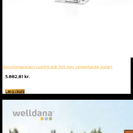
Oprulningsstativ rustfrit stål 305 mm. centerhøjde. (u/rør)
5.882,81
kr.
Læg i kurv