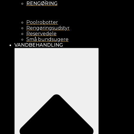
RENGØRING
Poolrobotter
Rengøringsudstyr
Reservedele
Små bundsugere
VANDBEHANDLING