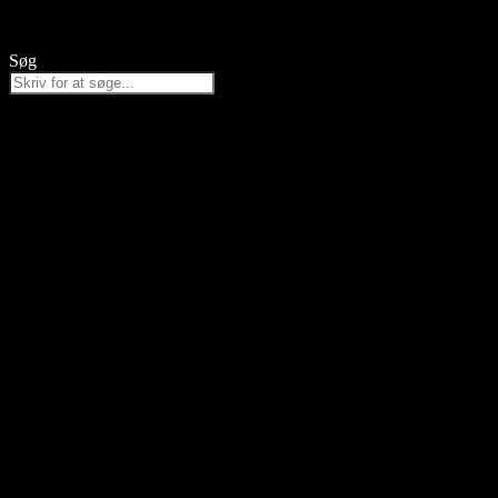
Videre
til
indhold
Søg