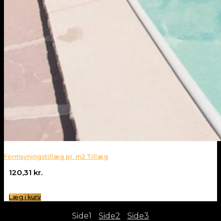
Formsyningstillæg pr. m2 Tillæg
120,31
kr.
Læg i kurv
Side
1
Side
2
Side
3