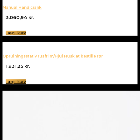
Manual Hand crank
3.060,94
kr.
Læg i kurv
Oprulningsstativ rusfri m/Hjul Husk at bestille rør
1.931,25
kr.
Læg i kurv