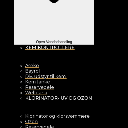
Open Vandbehandling
KEMIKONTROLLERE
Aseko
Bayrol
Div. udstyr til kemi
Kemitanke
Reservedele
Welldana
KLORINATOR- UV OG OZON
Klorinator og klorsvømmere
Ozon
Reservedele