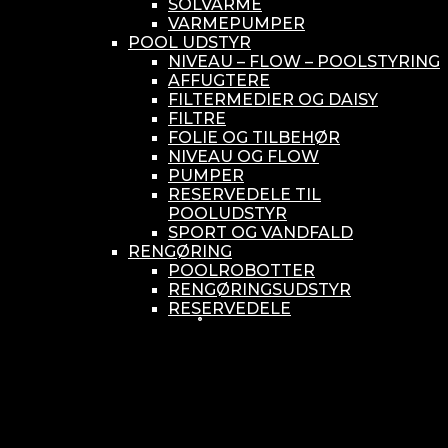
SOLVARME
VARMEPUMPER
POOL UDSTYR
NIVEAU – FLOW – POOLSTYRING
AFFUGTERE
FILTERMEDIER OG DAISY
FILTRE
FOLIE OG TILBEHØR
NIVEAU OG FLOW
PUMPER
RESERVEDELE TIL
POOLUDSTYR
SPORT OG VANDFALD
RENGØRING
POOLROBOTTER
RENGØRINGSUDSTYR
RESERVEDELE
SMÅ BUNDSUGERE
VANDBEHANDLING
KEMIKONTROLLERE
ASEKO
BAYROL
DIV. UDSTYR TIL KEMI
KEMITANKE