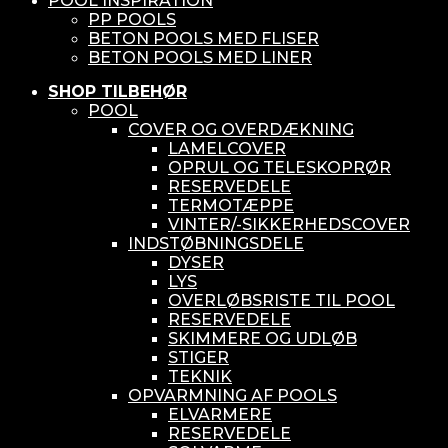
POOL INSPIRATION
PP POOLS
BETON POOLS MED FLISER
BETON POOLS MED LINER
SHOP TILBEHØR
POOL
COVER OG OVERDÆKNING
LAMELCOVER
OPRUL OG TELESKOPRØR
RESERVEDELE
TERMOTÆPPE
VINTER/-SIKKERHEDSCOVER
INDSTØBNINGSDELE
DYSER
LYS
OVERLØBSRISTE TIL POOL
RESERVEDELE
SKIMMERE OG UDLØB
STIGER
TEKNIK
OPVARMNING AF POOLS
ELVARMERE
RESERVEDELE