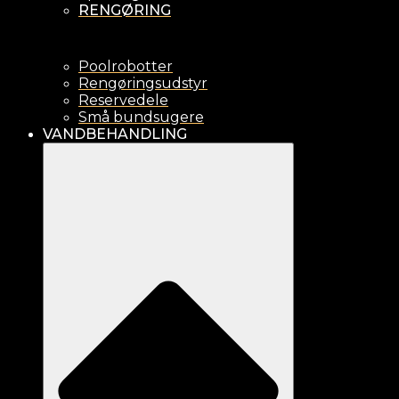
RENGØRING
Poolrobotter
Rengøringsudstyr
Reservedele
Små bundsugere
VANDBEHANDLING