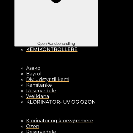
Open Vandbehandling
KEMIKONTROLLERE
Aseko
Bayrol
Div. udstyr til kemi
Kemitanke
Reservedele
Welldana
KLORINATOR- UV OG OZON
Klorinator og klorsvømmere
Ozon
Reservedele