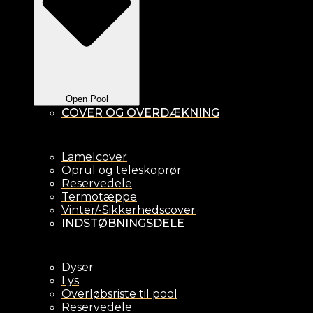
Open Pool
COVER OG OVERDÆKNING
Lamelcover
Oprul og teleskoprør
Reservedele
Termotæppe
Vinter/-Sikkerhedscover
INDSTØBNINGSDELE
Dyser
Lys
Overløbsriste til pool
Reservedele