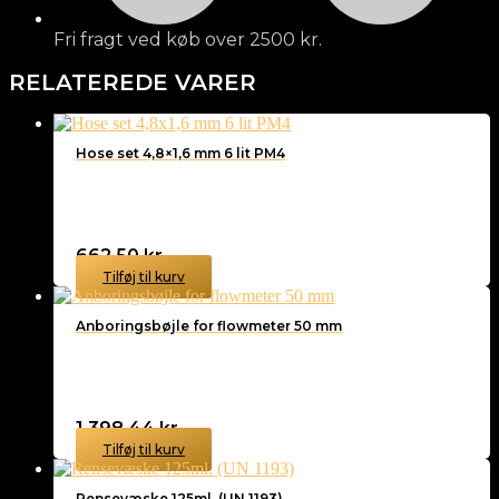
Fri fragt ved køb over 2500 kr.
RELATEREDE VARER
Hose set 4,8×1,6 mm 6 lit PM4
662,50
kr.
Tilføj til kurv
Anboringsbøjle for flowmeter 50 mm
1.398,44
kr.
Tilføj til kurv
Rensevæske 125ml. (UN 1193)