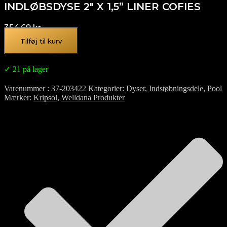
INDLØBSDYSE 2″ X 1,5” LINER COFIES
354,69
kr.
Tilføj til kurv
✓ 21 på lager
Varenummer
37-203422
Kategorier
Dyser
,
Indstøbningsdele
,
Pool
Mærker
Kripsol
,
Welldana Produkter