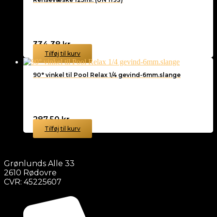
334,38
kr.
Tilføj til kurv
90° vinkel til Pool Relax 1/4 gevind-6mm.slange
287,50
kr.
Tilføj til kurv
Grønlunds Alle 33
2610 Rødovre
CVR: 45225607