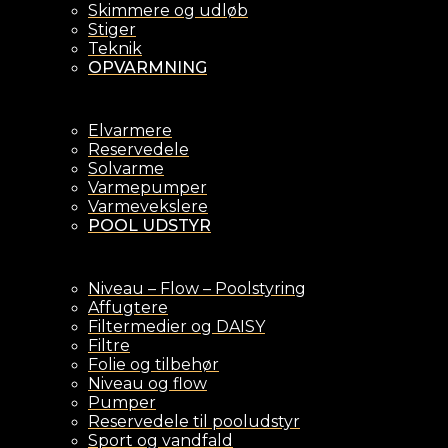
Skimmere og udløb
Stiger
Teknik
OPVARMNING
Elvarmere
Reservedele
Solvarme
Varmepumper
Varmevekslere
POOL UDSTYR
Niveau – Flow – Poolstyring
Affugtere
Filtermedier og DAISY
Filtre
Folie og tilbehør
Niveau og flow
Pumper
Reservedele til pooludstyr
Sport og vandfald