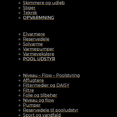
Skimmere og udløb
Stiger
Teknik
OPVARMNING
Elvarmere
Reservedele
Solvarme
Varmepumper
Varmevekslere
POOL UDSTYR
Niveau – Flow – Poolstyring
Affugtere
Filtermedier og DAISY
Filtre
Folie og tilbehør
Niveau og flow
Pumper
Reservedele til pooludstyr
Sport og vandfald