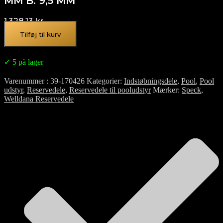
MM B. 9,5 MM
1.328,13
kr.
Tilføj til kurv
✓ 5 på lager
Varenummer
39-170426
Kategorier
Indstøbningsdele
,
Pool
,
Pool
udstyr
,
Reservedele
,
Reservedele til pooludstyr
Mærker
Speck
,
Welldana Reservedele