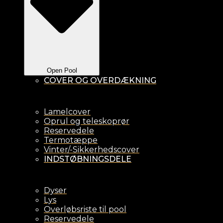
Open Pool
COVER OG OVERDÆKNING
Lamelcover
Oprul og teleskoprør
Reservedele
Termotæppe
Vinter/-Sikkerhedscover
INDSTØBNINGSDELE
Dyser
Lys
Overløbsriste til pool
Reservedele