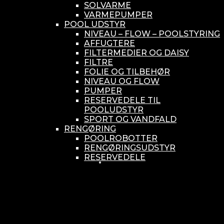
SOLVARME
VARMEPUMPER
POOL UDSTYR
NIVEAU – FLOW – POOLSTYRING
AFFUGTERE
FILTERMEDIER OG DAISY
FILTRE
FOLIE OG TILBEHØR
NIVEAU OG FLOW
PUMPER
RESERVEDELE TIL
POOLUDSTYR
SPORT OG VANDFALD
RENGØRING
POOLROBOTTER
RENGØRINGSUDSTYR
RESERVEDELE
SMÅ BUNDSUGERE
VANDBEHANDLING
KEMIKONTROLLERE
ASEKO
BAYROL
DIV. UDSTYR TIL KEMI
KEMITANKE