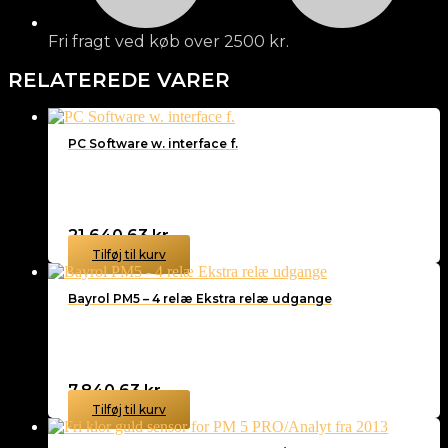
Fri fragt ved køb over 2500 kr.
RELATEREDE VARER
PC Software w. interface f.
21.640,63
kr.
Tilføj til kurv
Bayrol PM5 – 4 relæ Ekstra relæ udgange
7.840,63
kr.
Tilføj til kurv