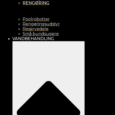
RENGØRING
Poolrobotter
Rengøringsudstyr
Reservedele
Små bundsugere
VANDBEHANDLING