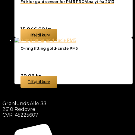
Fri klor guld sensor for PM 5 PRO/Analyt fra 2013
15.846,88
kr.
Tilføj til kurv
O-ring fitting gold-circle PM5
39,06
kr.
Tilføj til kurv
Grønlunds Alle 33
2610 Rødovre
CVR: 45225607