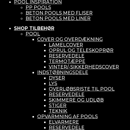
POOL INSPIRATION
PP POOLS
BETON POOLS MED FLISER
BETON POOLS MED LINER
SHOP TILBEHØR
POOL
COVER OG OVERDÆKNING
LAMELCOVER
OPRUL OG TELESKOPRØR
RESERVEDELE
TERMOTÆPPE
VINTER/-SIKKERHEDSCOVER
INDSTØBNINGSDELE
DYSER
LYS
OVERLØBSRISTE TIL POOL
RESERVEDELE
SKIMMERE OG UDLØB
STIGER
TEKNIK
OPVARMNING AF POOLS
ELVARMERE
RESERVEDELE