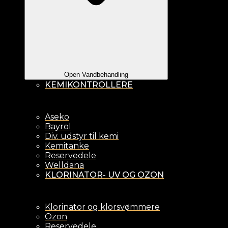
Open Vandbehandling
KEMIKONTROLLERE
Aseko
Bayrol
Div. udstyr til kemi
Kemitanke
Reservedele
Welldana
KLORINATOR- UV OG OZON
Klorinator og klorsvømmere
Ozon
Reservedele