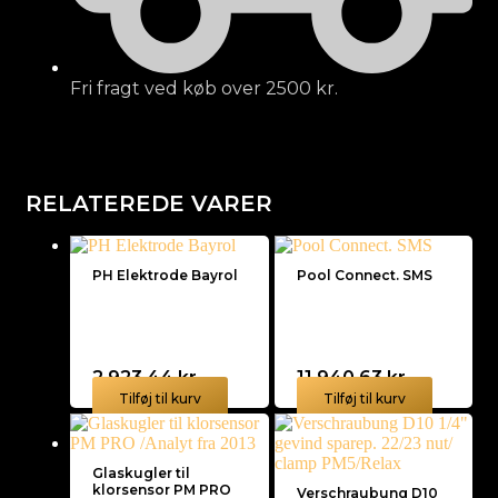
Fri fragt ved køb over 2500 kr.
RELATEREDE VARER
PH Elektrode Bayrol
Pool Connect. SMS
2.923,44
kr.
11.940,63
kr.
Tilføj til kurv
Tilføj til kurv
Glaskugler til
klorsensor PM PRO
Verschraubung D10