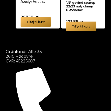
/Analyt fra 2013
1/4″ gevind sparep.
22/23 nut/ clamp
PM5/Relax
267,19
kr.
121,88
kr.
Tilføj til kurv
Tilføj til kurv
Grønlunds Alle 33
2610 Rødovre
CVR: 45225607