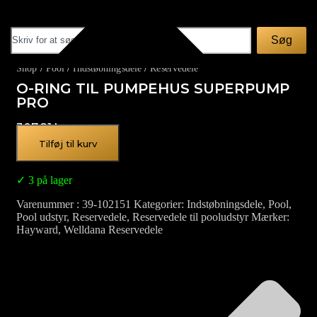
Søg
Shop
/
Pool
/
Indstøbningsdele
/
Reservedele
O-RING TIL PUMPEHUS SUPERPUMP
PRO
307,81
kr.
Tilføj til kurv
✓ 3 på lager
Varenummer
39-102151
Kategorier
Indstøbningsdele
,
Pool
,
Pool udstyr
,
Reservedele
,
Reservedele til pooludstyr
Mærker
Hayward
,
Welldana Reservedele