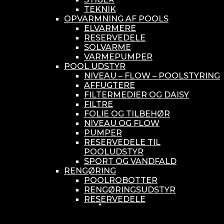
TEKNIK
OPVARMNING AF POOLS
ELVARMERE
RESERVEDELE
SOLVARME
VARMEPUMPER
POOL UDSTYR
NIVEAU – FLOW – POOLSTYRING
AFFUGTERE
FILTERMEDIER OG DAISY
FILTRE
FOLIE OG TILBEHØR
NIVEAU OG FLOW
PUMPER
RESERVEDELE TIL
POOLUDSTYR
SPORT OG VANDFALD
RENGØRING
POOLROBOTTER
RENGØRINGSUDSTYR
RESERVEDELE
SMÅ BUNDSUGERE
VANDBEHANDLING