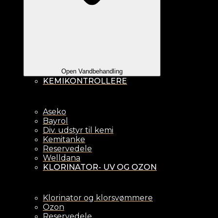
Open Vandbehandling
KEMIKONTROLLERE
Aseko
Bayrol
Div. udstyr til kemi
Kemitanke
Reservedele
Welldana
KLORINATOR- UV OG OZON
Klorinator og klorsvømmere
Ozon
Reservedele