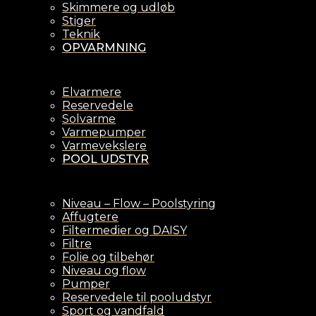
Skimmere og udløb
Stiger
Teknik
OPVARMNING
Elvarmere
Reservedele
Solvarme
Varmepumper
Varmevekslere
POOL UDSTYR
Niveau – Flow – Poolstyring
Affugtere
Filtermedier og DAISY
Filtre
Folie og tilbehør
Niveau og flow
Pumper
Reservedele til pooludstyr
Sport og vandfald