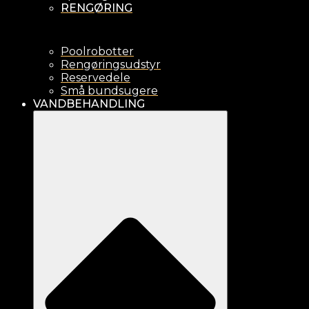
RENGØRING
Poolrobotter
Rengøringsudstyr
Reservedele
Små bundsugere
VANDBEHANDLING