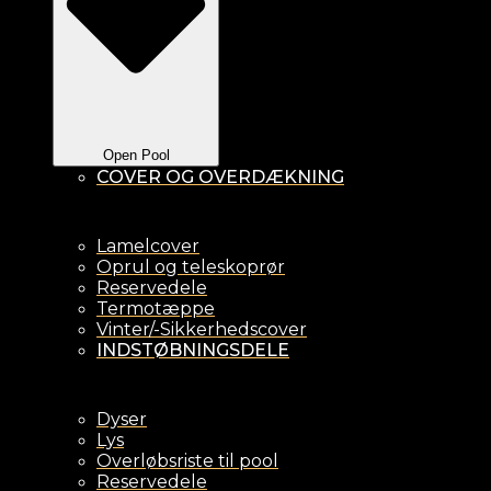
Open Pool
COVER OG OVERDÆKNING
Lamelcover
Oprul og teleskoprør
Reservedele
Termotæppe
Vinter/-Sikkerhedscover
INDSTØBNINGSDELE
Dyser
Lys
Overløbsriste til pool
Reservedele