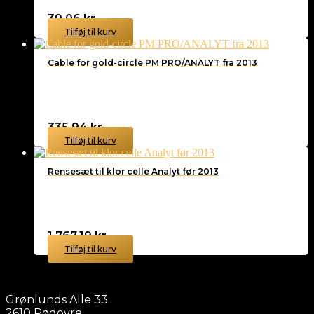
39,06
kr.
Tilføj til kurv
Cable for gold-circle PM PRO/ANALYT fra 2013
335,94
kr.
Tilføj til kurv
Rensesæt til klor celle Analyt før 2013
1.767,19
kr.
Tilføj til kurv
Grønlunds Alle 33
2610 Rødovre