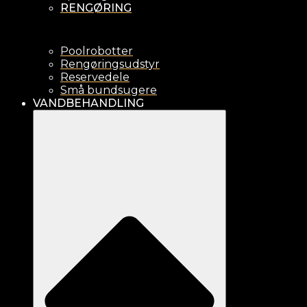
RENGØRING
Poolrobotter
Rengøringsudstyr
Reservedele
Små bundsugere
VANDBEHANDLING