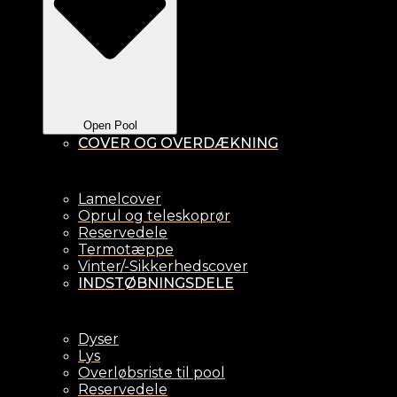
Open Pool
COVER OG OVERDÆKNING
Lamelcover
Oprul og teleskoprør
Reservedele
Termotæppe
Vinter/-Sikkerhedscover
INDSTØBNINGSDELE
Dyser
Lys
Overløbsriste til pool
Reservedele