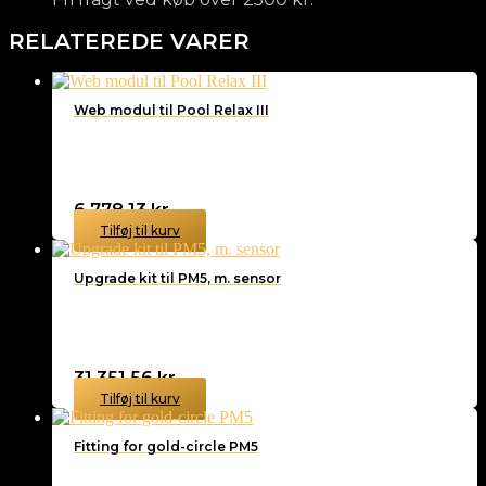
RELATEREDE VARER
Web modul til Pool Relax III
6.778,13
kr.
Tilføj til kurv
Upgrade kit til PM5, m. sensor
31.351,56
kr.
Tilføj til kurv
Fitting for gold-circle PM5