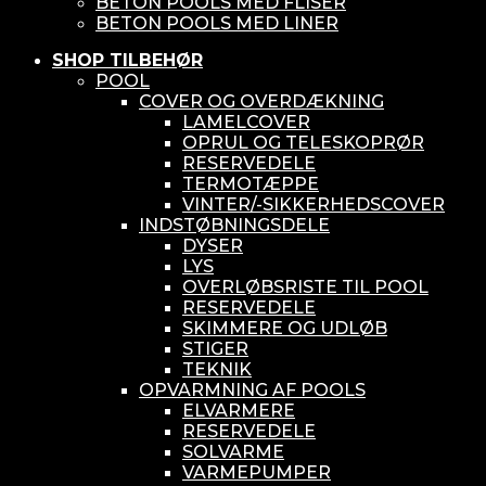
BETON POOLS MED FLISER
BETON POOLS MED LINER
SHOP TILBEHØR
POOL
COVER OG OVERDÆKNING
LAMELCOVER
OPRUL OG TELESKOPRØR
RESERVEDELE
TERMOTÆPPE
VINTER/-SIKKERHEDSCOVER
INDSTØBNINGSDELE
DYSER
LYS
OVERLØBSRISTE TIL POOL
RESERVEDELE
SKIMMERE OG UDLØB
STIGER
TEKNIK
OPVARMNING AF POOLS
ELVARMERE
RESERVEDELE
SOLVARME
VARMEPUMPER