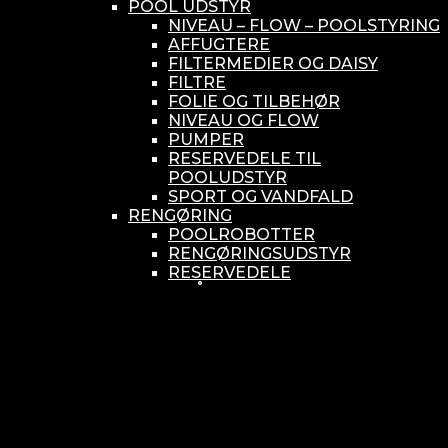
POOL UDSTYR
NIVEAU – FLOW – POOLSTYRING
AFFUGTERE
FILTERMEDIER OG DAISY
FILTRE
FOLIE OG TILBEHØR
NIVEAU OG FLOW
PUMPER
RESERVEDELE TIL
POOLUDSTYR
SPORT OG VANDFALD
RENGØRING
POOLROBOTTER
RENGØRINGSUDSTYR
RESERVEDELE
SMÅ BUNDSUGERE
VANDBEHANDLING
KEMIKONTROLLERE
ASEKO
BAYROL
DIV. UDSTYR TIL KEMI
KEMITANKE
RESERVEDELE
WELLDANA