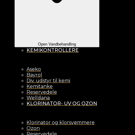
Open Vandbehandling
KEMIKONTROLLERE
Aseko
Bayrol
Div. udstyr til kemi
Kemitanke
Reservedele
Welldana
KLORINATOR- UV OG OZON
Klorinator og klorsvømmere
Ozon
Reservedele