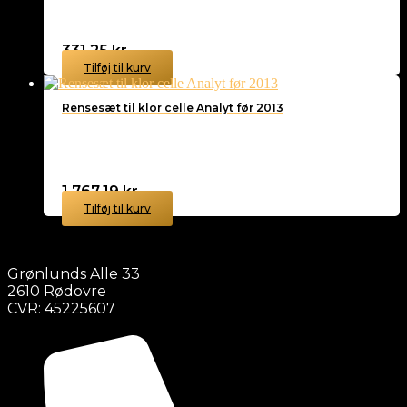
331,25
kr.
Tilføj til kurv
Rensesæt til klor celle Analyt før 2013
1.767,19
kr.
Tilføj til kurv
Grønlunds Alle 33
2610 Rødovre
CVR: 45225607