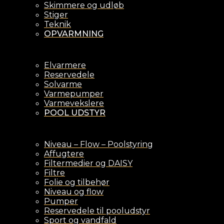
Skimmere og udløb
Stiger
Teknik
OPVARMNING
Elvarmere
Reservedele
Solvarme
Varmepumper
Varmevekslere
POOL UDSTYR
Niveau – Flow – Poolstyring
Affugtere
Filtermedier og DAISY
Filtre
Folie og tilbehør
Niveau og flow
Pumper
Reservedele til pooludstyr
Sport og vandfald