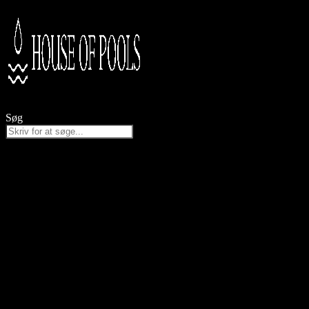
Videre
til
indhold
Søg