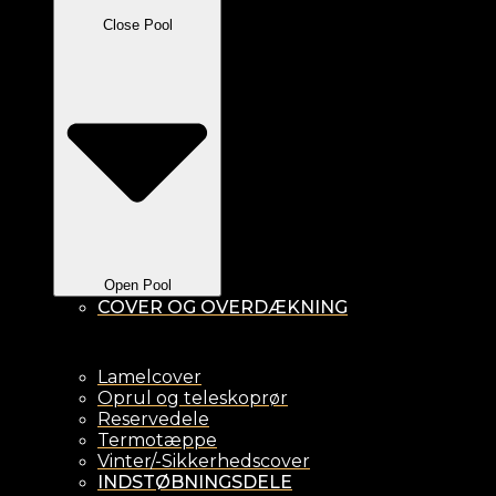
Close Pool
Open Pool
COVER OG OVERDÆKNING
Lamelcover
Oprul og teleskoprør
Reservedele
Termotæppe
Vinter/-Sikkerhedscover
INDSTØBNINGSDELE