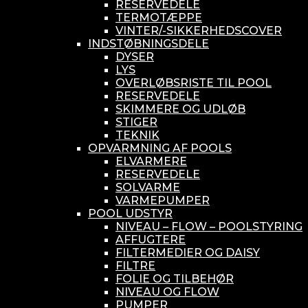
RESERVEDELE
TERMOTÆPPE
VINTER/-SIKKERHEDSCOVER
INDSTØBNINGSDELE
DYSER
LYS
OVERLØBSRISTE TIL POOL
RESERVEDELE
SKIMMERE OG UDLØB
STIGER
TEKNIK
OPVARMNING AF POOLS
ELVARMERE
RESERVEDELE
SOLVARME
VARMEPUMPER
POOL UDSTYR
NIVEAU – FLOW – POOLSTYRING
AFFUGTERE
FILTERMEDIER OG DAISY
FILTRE
FOLIE OG TILBEHØR
NIVEAU OG FLOW
PUMPER