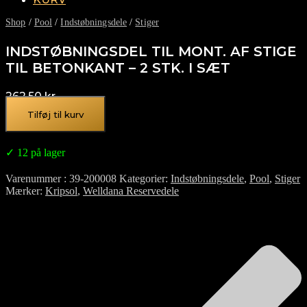
Shop
/
Pool
/
Indstøbningsdele
/
Stiger
INDSTØBNINGSDEL TIL MONT. AF STIGE
TIL BETONKANT – 2 STK. I SÆT
262,50
kr.
Tilføj til kurv
✓ 12 på lager
Varenummer
39-200008
Kategorier
Indstøbningsdele
,
Pool
,
Stiger
Mærker
Kripsol
,
Welldana Reservedele