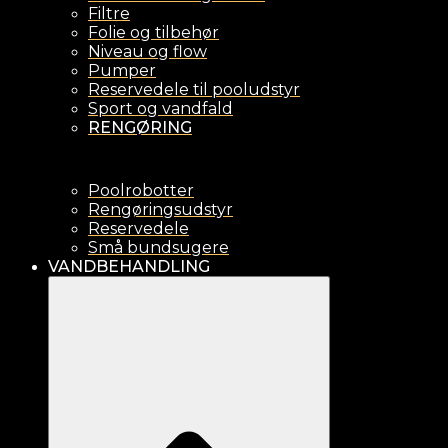
Filtre
Folie og tilbehør
Niveau og flow
Pumper
Reservedele til pooludstyr
Sport og vandfald
RENGØRING
Poolrobotter
Rengøringsudstyr
Reservedele
Små bundsugere
VANDBEHANDLING