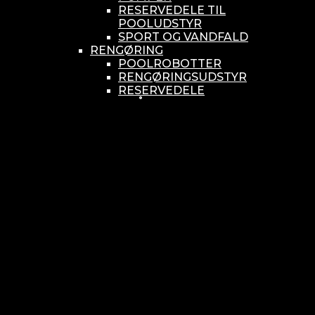
RESERVEDELE TIL
POOLUDSTYR
SPORT OG VANDFALD
RENGØRING
POOLROBOTTER
RENGØRINGSUDSTYR
RESERVEDELE
SMÅ BUNDSUGERE
VANDBEHANDLING
KEMIKONTROLLERE
ASEKO
BAYROL
DIV. UDSTYR TIL KEMI
KEMITANKE
RESERVEDELE
WELLDANA
KLORINATOR- UV OG OZON
KLORINATOR OG
KLORSVØMMERE
OZON
RESERVEDELE
UV
MÅLEUDSTYR