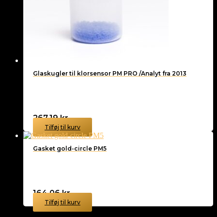
Glaskugler til klorsensor PM PRO /Analyt fra 2013
267,19
kr.
Tilføj til kurv
Gasket gold-circle PM5
164,06
kr.
Tilføj til kurv