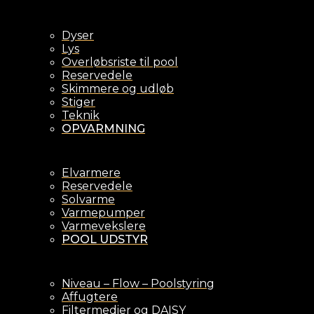
Dyser
Lys
Overløbsriste til pool
Reservedele
Skimmere og udløb
Stiger
Teknik
OPVARMNING
Elvarmere
Reservedele
Solvarme
Varmepumper
Varmevekslere
POOL UDSTYR
Niveau – Flow – Poolstyring
Affugtere
Filtermedier og DAISY