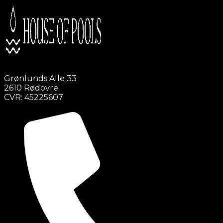
Grønlunds Alle 33
2610 Rødovre
CVR: 45225607