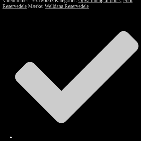
Varenummer
39-180003
Kategorier
Opvarmning af pools
,
Pool
,
Reservedele
Mærke
Welldana Reservedele