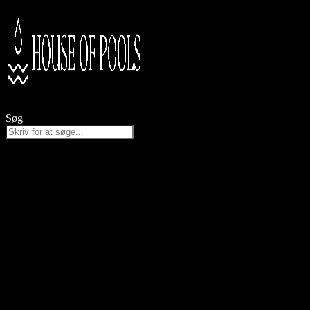
Videre
til
indhold
Søg