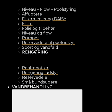
Niveau – Flow – Poolstyring
Affugtere
Filtermedier og DAISY
Filtre
Folie og tilbehør
Niveau og flow
Pumper
Reservedele til pooludstyr
Sport og vandfald
RENGØRING
Poolrobotter
Rengøringsudstyr
Reservedele
Små bundsugere
VANDBEHANDLING