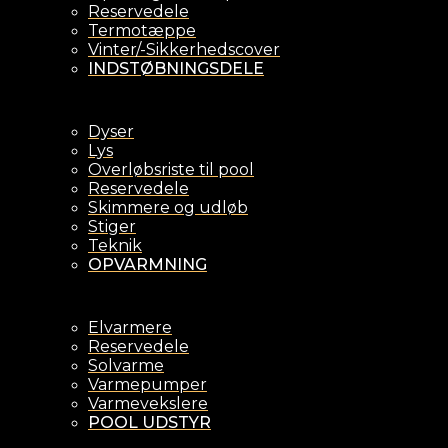
Reservedele
Termotæppe
Vinter/-Sikkerhedscover
INDSTØBNINGSDELE
Dyser
Lys
Overløbsriste til pool
Reservedele
Skimmere og udløb
Stiger
Teknik
OPVARMNING
Elvarmere
Reservedele
Solvarme
Varmepumper
Varmevekslere
POOL UDSTYR