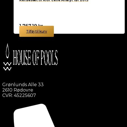
1.767,19
kr.
Tilføj til kurv
Grønlunds Alle 33
2610 Rødovre
CVR: 45225607