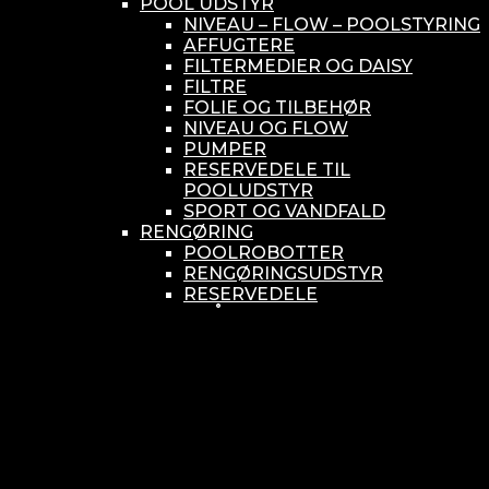
POOL UDSTYR
NIVEAU – FLOW – POOLSTYRING
AFFUGTERE
FILTERMEDIER OG DAISY
FILTRE
FOLIE OG TILBEHØR
NIVEAU OG FLOW
PUMPER
RESERVEDELE TIL
POOLUDSTYR
SPORT OG VANDFALD
RENGØRING
POOLROBOTTER
RENGØRINGSUDSTYR
RESERVEDELE
SMÅ BUNDSUGERE
VANDBEHANDLING
KEMIKONTROLLERE
ASEKO
BAYROL
DIV. UDSTYR TIL KEMI
KEMITANKE
RESERVEDELE
WELLDANA