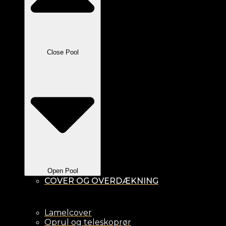
Close Pool
Open Pool
COVER OG OVERDÆKNING
Lamelcover
Oprul og teleskoprør