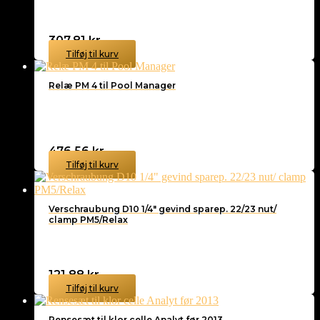
307,81
kr.
Tilføj til kurv
Relæ PM 4 til Pool Manager
476,56
kr.
Tilføj til kurv
Verschraubung D10 1/4″ gevind sparep. 22/23 nut/
clamp PM5/Relax
121,88
kr.
Tilføj til kurv
Rensesæt til klor celle Analyt før 2013