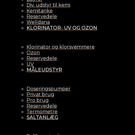
Div. udstyr til kemi
Kemitanke
Reservedele
Welldana
KLORINATOR- UV OG OZON
Klorinator og klorsvømmere
Ozon
Reservedele
UV
MÅLEUDSTYR
Doseringspumper
Privat brug
Pro brug
Reservedele
Termometre
SALTANLÆG