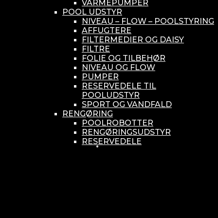
VARMEPUMPER
POOL UDSTYR
NIVEAU – FLOW – POOLSTYRING
AFFUGTERE
FILTERMEDIER OG DAISY
FILTRE
FOLIE OG TILBEHØR
NIVEAU OG FLOW
PUMPER
RESERVEDELE TIL
POOLUDSTYR
SPORT OG VANDFALD
RENGØRING
POOLROBOTTER
RENGØRINGSUDSTYR
RESERVEDELE
SMÅ BUNDSUGERE
VANDBEHANDLING
KEMIKONTROLLERE
ASEKO
BAYROL
DIV. UDSTYR TIL KEMI
KEMITANKE
RESERVEDELE