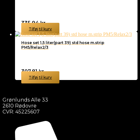
335,94
kr.
Tilføj til kurv
Hose set 1,5 liter(part 39) std hose m.strip
PM5/Relax2/3
307,81
kr.
Tilføj til kurv
Grønlunds Alle 33
2610 Rødovre
CVR: 45225607