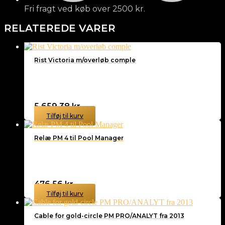
Fri fragt ved køb over 2500 kr.
RELATEREDE VARER
Rist Victoria m/overløb comple
5.659,38
kr.
Tilføj til kurv
Relæ PM 4 til Pool Manager
476,56
kr.
Tilføj til kurv
Cable for gold-circle PM PRO/ANALYT fra 2013