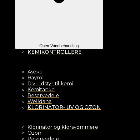
Open Vandbehandling
KEMIKONTROLLERE
Aseko
Bayrol
Div. udstyr til kemi
Kemitanke
Reservedele
Welldana
KLORINATOR- UV OG OZON
Klorinator og klorsvømmere
Ozon
Reservedele