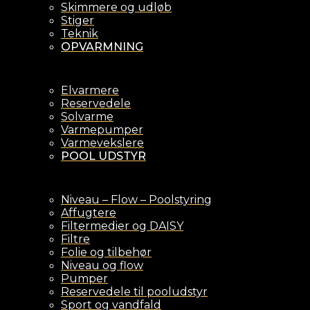
Skimmere og udløb
Stiger
Teknik
OPVARMNING
Elvarmere
Reservedele
Solvarme
Varmepumper
Varmevekslere
POOL UDSTYR
Niveau – Flow – Poolstyring
Affugtere
Filtermedier og DAISY
Filtre
Folie og tilbehør
Niveau og flow
Pumper
Reservedele til pooludstyr
Sport og vandfald