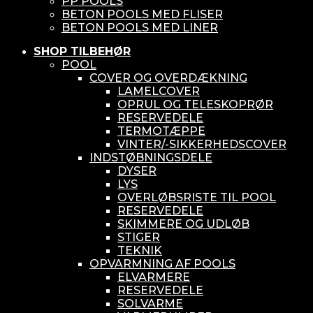
PP POOLS
BETON POOLS MED FLISER
BETON POOLS MED LINER
SHOP TILBEHØR
POOL
COVER OG OVERDÆKNING
LAMELCOVER
OPRUL OG TELESKOPRØR
RESERVEDELE
TERMOTÆPPE
VINTER/-SIKKERHEDSCOVER
INDSTØBNINGSDELE
DYSER
LYS
OVERLØBSRISTE TIL POOL
RESERVEDELE
SKIMMERE OG UDLØB
STIGER
TEKNIK
OPVARMNING AF POOLS
ELVARMERE
RESERVEDELE
SOLVARME