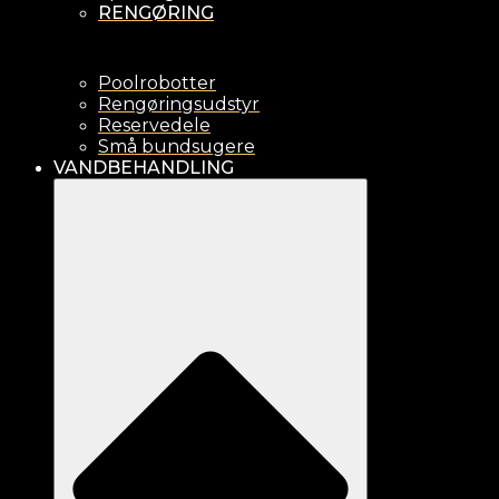
RENGØRING
Poolrobotter
Rengøringsudstyr
Reservedele
Små bundsugere
VANDBEHANDLING