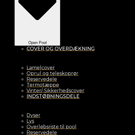
Open Pool
COVER OG OVERDÆKNING
Lamelcover
Oprul og teleskoprør
Reservedele
Termotæppe
Vinter/-Sikkerhedscover
INDSTØBNINGSDELE
Dyser
Lys
Overløbsriste til pool
Reservedele