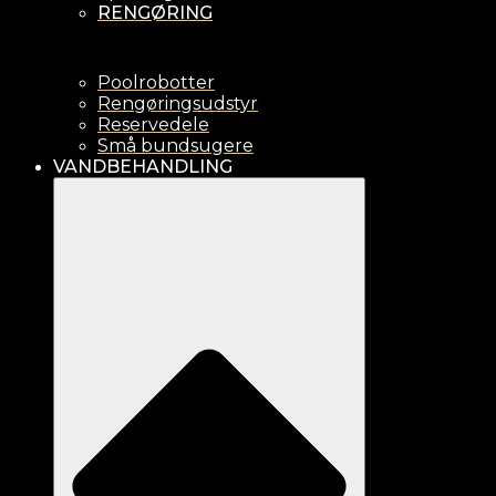
RENGØRING
Poolrobotter
Rengøringsudstyr
Reservedele
Små bundsugere
VANDBEHANDLING