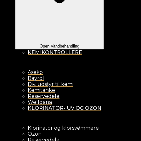
Open Vandbehandling
KEMIKONTROLLERE
Aseko
Bayrol
Div. udstyr til kemi
Kemitanke
Reservedele
Welldana
KLORINATOR- UV OG OZON
Klorinator og klorsvømmere
Ozon
Reservedele