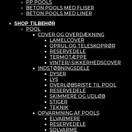
PP POOLS
BETON POOLS MED FLISER
BETON POOLS MED LINER
SHOP TILBEHØR
POOL
COVER OG OVERDÆKNING
LAMELCOVER
OPRUL OG TELESKOPRØR
RESERVEDELE
TERMOTÆPPE
VINTER/-SIKKERHEDSCOVER
INDSTØBNINGSDELE
DYSER
LYS
OVERLØBSRISTE TIL POOL
RESERVEDELE
SKIMMERE OG UDLØB
STIGER
TEKNIK
OPVARMNING AF POOLS
ELVARMERE
RESERVEDELE
SOLVARME