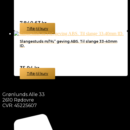
7.840,63
kr.
Tilføj til kurv
Slangestuds m/1½” geving ABS. Til slange 33-40mm
ID.
35,94
kr.
Tilføj til kurv
Grønlunds Alle 33
2610 Rødovre
CVR: 45225607