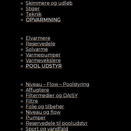
Skimmere og udløb
Stiger
Teknik
OPVARMNING
Elvarmere
Reservedele
Solvarme
Varmepumper
Varmevekslere
POOL UDSTYR
Niveau – Flow – Poolstyring
Affugtere
Filtermedier og DAISY
Filtre
Folie og tilbehør
Niveau og flow
Pumper
Reservedele til pooludstyr
Sport og vandfald