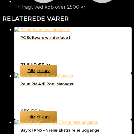
Fri fragt ved køb over 2500 kr.
RELATEREDE VARER
PC Software w. interface f.
21.640,63
kr.
Tilføj til kurv
Relæ PM 4 til Pool Manager
476,56
kr.
Tilføj til kurv
Bayrol PM5 – 4 relæ Ekstra relæ udgange