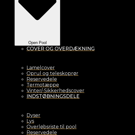
Open Pool
COVER OG OVERDÆKNING
Lamelcover
Oprul og teleskoprør
Reservedele
Termotæppe
Vinter/-Sikkerhedscover
INDSTØBNINGSDELE
Dyser
Lys
Overløbsriste til pool
Reservedele