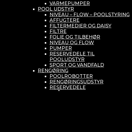
VARMEPUMPER
POOL UDSTYR
NIVEAU – FLOW – POOLSTYRING
AFFUGTERE
FILTERMEDIER OG DAISY
FILTRE
FOLIE OG TILBEHØR
NIVEAU OG FLOW
PUMPER
RESERVEDELE TIL
POOLUDSTYR
SPORT OG VANDFALD
RENGØRING
POOLROBOTTER
RENGØRINGSUDSTYR
RESERVEDELE
SMÅ BUNDSUGERE
VANDBEHANDLING
KEMIKONTROLLERE
ASEKO
BAYROL
DIV. UDSTYR TIL KEMI
KEMITANKE