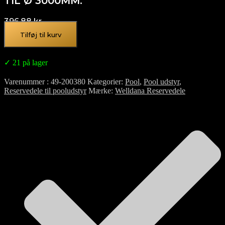
TIL Ø 3000MM.
396,88
kr.
Tilføj til kurv
✓ 21 på lager
Varenummer
49-200380
Kategorier
Pool
,
Pool udstyr
,
Reservedele til pooludstyr
Mærke
Welldana Reservedele