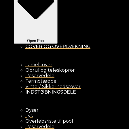
Open Pool
COVER OG OVERDÆKNING
Lamelcover
Oprul og teleskoprør
Reservedele
Termotæppe
Vinter/-Sikkerhedscover
INDSTØBNINGSDELE
Dyser
Lys
Overløbsriste til pool
Reservedele