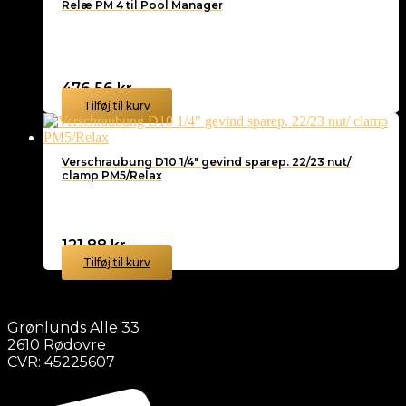
Relæ PM 4 til Pool Manager
476,56
kr.
Tilføj til kurv
Verschraubung D10 1/4″ gevind sparep. 22/23 nut/
clamp PM5/Relax
121,88
kr.
Tilføj til kurv
Grønlunds Alle 33
2610 Rødovre
CVR: 45225607