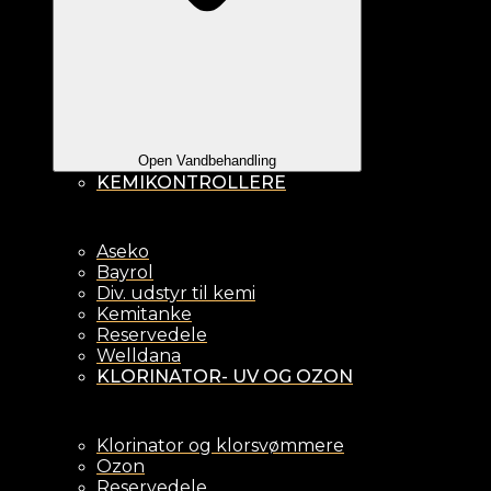
Open Vandbehandling
KEMIKONTROLLERE
Aseko
Bayrol
Div. udstyr til kemi
Kemitanke
Reservedele
Welldana
KLORINATOR- UV OG OZON
Klorinator og klorsvømmere
Ozon
Reservedele