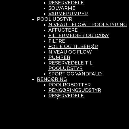
RESERVEDELE
SOLVARME
VARMEPUMPER
POOL UDSTYR
NIVEAU – FLOW – POOLSTYRING
AFFUGTERE
FILTERMEDIER OG DAISY
FILTRE
FOLIE OG TILBEHØR
NIVEAU OG FLOW
PUMPER
RESERVEDELE TIL
POOLUDSTYR
SPORT OG VANDFALD
RENGØRING
POOLROBOTTER
RENGØRINGSUDSTYR
RESERVEDELE
SMÅ BUNDSUGERE
VANDBEHANDLING
KEMIKONTROLLERE
ASEKO
BAYROL
DIV. UDSTYR TIL KEMI