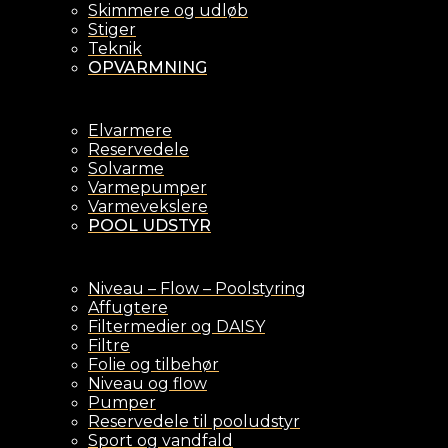
Skimmere og udløb
Stiger
Teknik
OPVARMNING
Elvarmere
Reservedele
Solvarme
Varmepumper
Varmevekslere
POOL UDSTYR
Niveau – Flow – Poolstyring
Affugtere
Filtermedier og DAISY
Filtre
Folie og tilbehør
Niveau og flow
Pumper
Reservedele til pooludstyr
Sport og vandfald