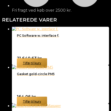
Fri fragt ved køb over 2500 kr.
RELATEREDE VARER
PC Software w. interface f.
21.640,63
kr.
Tilføj til kurv
Gasket gold-circle PM5
164,06
kr.
Tilføj til kurv