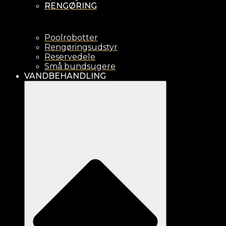
RENGØRING
Poolrobotter
Rengøringsudstyr
Reservedele
Små bundsugere
VANDBEHANDLING