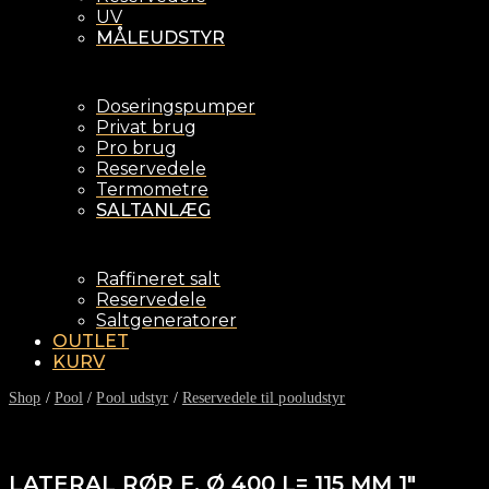
UV
MÅLEUDSTYR
Doseringspumper
Privat brug
Pro brug
Reservedele
Termometre
SALTANLÆG
Raffineret salt
Reservedele
Saltgeneratorer
OUTLET
KURV
Shop
/
Pool
/
Pool udstyr
/
Reservedele til pooludstyr
LATERAL RØR F. Ø 400 L= 115 MM 1″