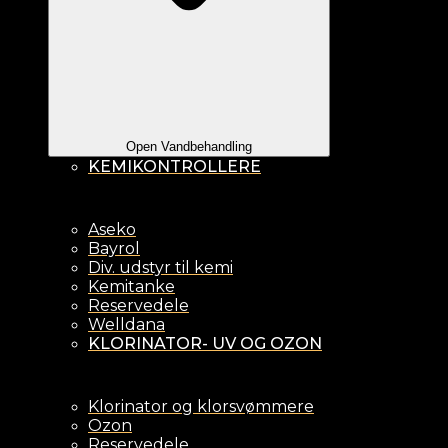
Open Vandbehandling
KEMIKONTROLLERE
Aseko
Bayrol
Div. udstyr til kemi
Kemitanke
Reservedele
Welldana
KLORINATOR- UV OG OZON
Klorinator og klorsvømmere
Ozon
Reservedele