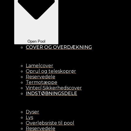
Open Pool
COVER OG OVERDÆKNING
Lamelcover
Oprul og teleskoprør
Reservedele
Termotæppe
Vinter/-Sikkerhedscover
INDSTØBNINGSDELE
Dyser
Lys
Overløbsriste til pool
Reservedele