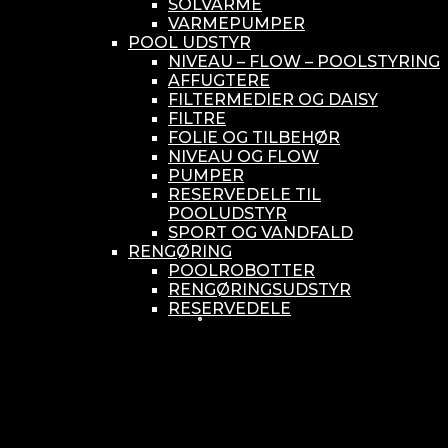
SOLVARME
VARMEPUMPER
POOL UDSTYR
NIVEAU – FLOW – POOLSTYRING
AFFUGTERE
FILTERMEDIER OG DAISY
FILTRE
FOLIE OG TILBEHØR
NIVEAU OG FLOW
PUMPER
RESERVEDELE TIL
POOLUDSTYR
SPORT OG VANDFALD
RENGØRING
POOLROBOTTER
RENGØRINGSUDSTYR
RESERVEDELE
SMÅ BUNDSUGERE
VANDBEHANDLING
KEMIKONTROLLERE
ASEKO
BAYROL
DIV. UDSTYR TIL KEMI
KEMITANKE