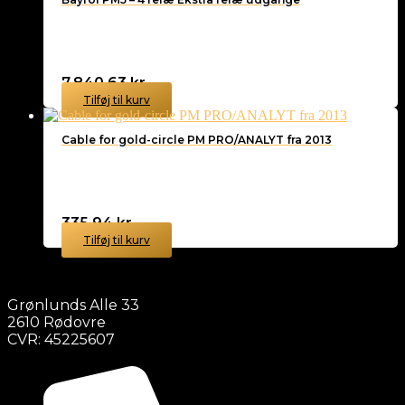
7.840,63
kr.
Tilføj til kurv
Cable for gold-circle PM PRO/ANALYT fra 2013
335,94
kr.
Tilføj til kurv
Grønlunds Alle 33
2610 Rødovre
CVR: 45225607