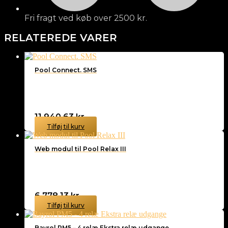
Fri fragt ved køb over 2500 kr.
RELATEREDE VARER
Pool Connect. SMS
11.940,63
kr.
Tilføj til kurv
Web modul til Pool Relax III
6.778,13
kr.
Tilføj til kurv
Bayrol PM5 – 4 relæ Ekstra relæ udgange