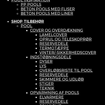
POOL INSPIRATION
PP POOLS
BETON POOLS MED FLISER
BETON POOLS MED LINER
SHOP TILBEHØR
POOL
COVER OG OVERDÆKNING
LAMELCOVER
OPRUL OG TELESKOPRØR
RESERVEDELE
TERMOTÆPPE
VINTER/-SIKKERHEDSCOVER
INDSTØBNINGSDELE
DYSER
LYS
OVERLØBSRISTE TIL POOL
RESERVEDELE
SKIMMERE OG UDLØB
STIGER
TEKNIK
OPVARMNING AF POOLS
ELVARMERE
RESERVEDELE