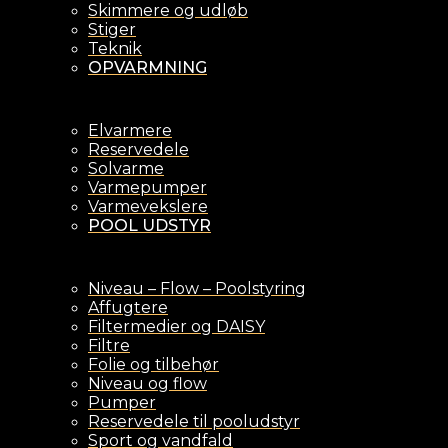
Skimmere og udløb
Stiger
Teknik
OPVARMNING
Elvarmere
Reservedele
Solvarme
Varmepumper
Varmevekslere
POOL UDSTYR
Niveau – Flow – Poolstyring
Affugtere
Filtermedier og DAISY
Filtre
Folie og tilbehør
Niveau og flow
Pumper
Reservedele til pooludstyr
Sport og vandfald