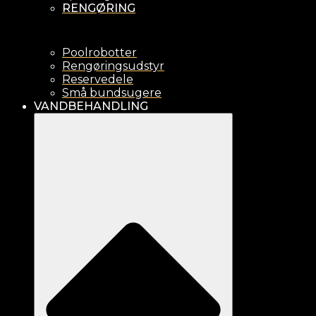
RENGØRING
Poolrobotter
Rengøringsudstyr
Reservedele
Små bundsugere
VANDBEHANDLING