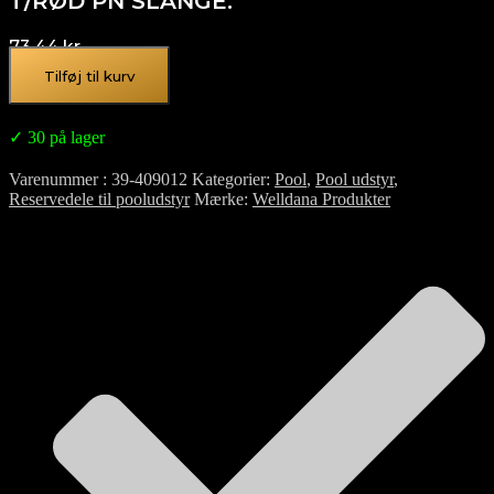
T/RØD PN SLANGE.
73,44
kr.
Tilføj til kurv
✓ 30 på lager
Varenummer
39-409012
Kategorier
Pool
,
Pool udstyr
,
Reservedele til pooludstyr
Mærke
Welldana Produkter