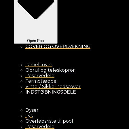
Open Pool
COVER OG OVERDÆKNING
Lamelcover
Oprul og teleskoprør
Reservedele
Termotæppe
Vinter/-Sikkerhedscover
INDSTØBNINGSDELE
Dyser
Lys
Overløbsriste til pool
Reservedele