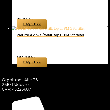
35,94
kr.
Tilføj til kurv
Part 29/31 vinkel/forfilt. top til PM 5 forfilter
184,38
kr.
Tilføj til kurv
Grønlunds Alle 33
2610 Rødovre
CVR: 45225607