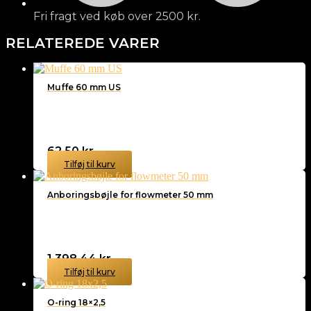
Fri fragt ved køb over 2500 kr.
RELATEREDE VARER
Muffe 60 mm US
62,50
kr.
Tilføj til kurv
Anboringsbøjle for flowmeter 50 mm
1.398,44
kr.
Tilføj til kurv
O-ring 18×2,5