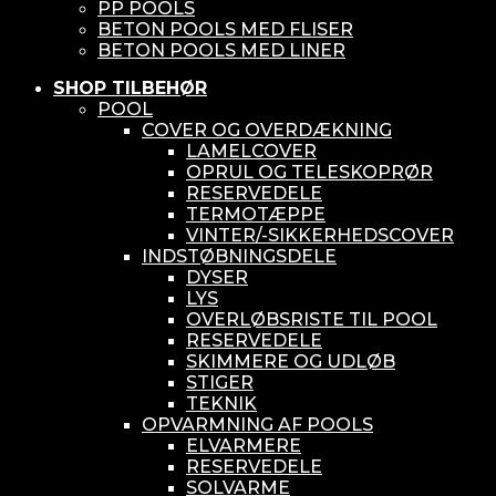
PP POOLS
BETON POOLS MED FLISER
BETON POOLS MED LINER
SHOP TILBEHØR
POOL
COVER OG OVERDÆKNING
LAMELCOVER
OPRUL OG TELESKOPRØR
RESERVEDELE
TERMOTÆPPE
VINTER/-SIKKERHEDSCOVER
INDSTØBNINGSDELE
DYSER
LYS
OVERLØBSRISTE TIL POOL
RESERVEDELE
SKIMMERE OG UDLØB
STIGER
TEKNIK
OPVARMNING AF POOLS
ELVARMERE
RESERVEDELE
SOLVARME