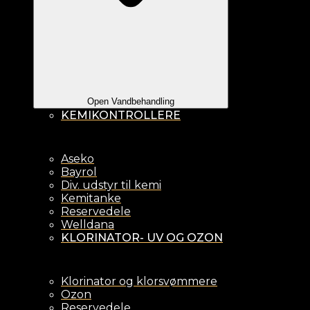
Open Vandbehandling
KEMIKONTROLLERE
Aseko
Bayrol
Div. udstyr til kemi
Kemitanke
Reservedele
Welldana
KLORINATOR- UV OG OZON
Klorinator og klorsvømmere
Ozon
Reservedele