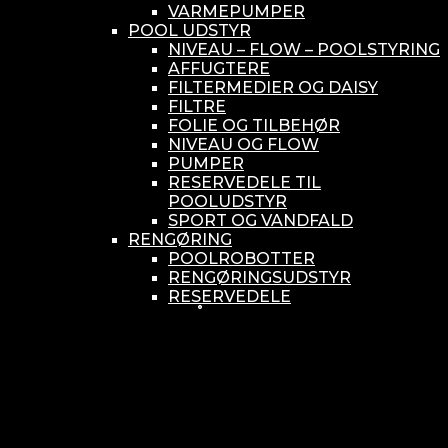
VARMEPUMPER
POOL UDSTYR
NIVEAU – FLOW – POOLSTYRING
AFFUGTERE
FILTERMEDIER OG DAISY
FILTRE
FOLIE OG TILBEHØR
NIVEAU OG FLOW
PUMPER
RESERVEDELE TIL
POOLUDSTYR
SPORT OG VANDFALD
RENGØRING
POOLROBOTTER
RENGØRINGSUDSTYR
RESERVEDELE
SMÅ BUNDSUGERE
VANDBEHANDLING
KEMIKONTROLLERE
ASEKO
BAYROL
DIV. UDSTYR TIL KEMI
KEMITANKE