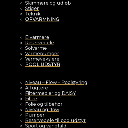
Skimmere og udløb
Stiger
Teknik
OPVARMNING
Elvarmere
Reservedele
Solvarme
Varmepumper
Varmevekslere
POOL UDSTYR
Niveau – Flow – Poolstyring
Affugtere
Filtermedier og DAISY
Filtre
Folie og tilbehør
Niveau og flow
Pumper
Reservedele til pooludstyr
Sport og vandfald