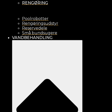
RENGØRING
Poolrobotter
Rengøringsudstyr
Reservedele
Små bundsugere
VANDBEHANDLING