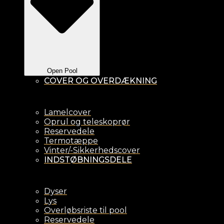
Open Pool
COVER OG OVERDÆKNING
Lamelcover
Oprul og teleskoprør
Reservedele
Termotæppe
Vinter/-Sikkerhedscover
INDSTØBNINGSDELE
Dyser
Lys
Overløbsriste til pool
Reservedele