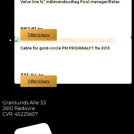
Valve line ½” målevandsudtag Pool manager/Relax
882,81
kr.
Tilføj til kurv
Cable for gold-circle PM PRO/ANALYT fra 2013
335,94
kr.
Tilføj til kurv
Grønlunds Alle 33
2610 Rødovre
CVR: 45225607