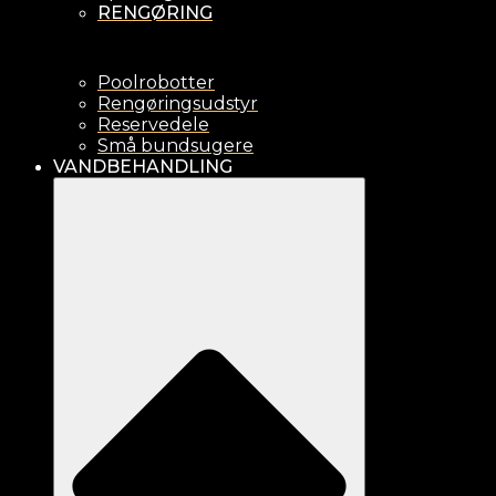
RENGØRING
Poolrobotter
Rengøringsudstyr
Reservedele
Små bundsugere
VANDBEHANDLING