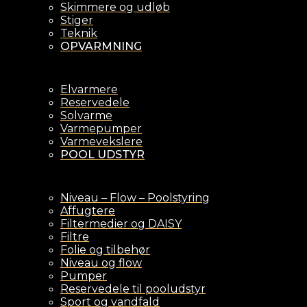
Skimmere og udløb
Stiger
Teknik
OPVARMNING
Elvarmere
Reservedele
Solvarme
Varmepumper
Varmevekslere
POOL UDSTYR
Niveau – Flow – Poolstyring
Affugtere
Filtermedier og DAISY
Filtre
Folie og tilbehør
Niveau og flow
Pumper
Reservedele til pooludstyr
Sport og vandfald