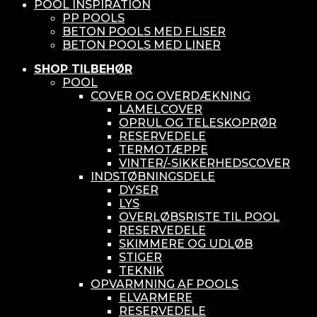
POOL INSPIRATION
PP POOLS
BETON POOLS MED FLISER
BETON POOLS MED LINER
SHOP TILBEHØR
POOL
COVER OG OVERDÆKNING
LAMELCOVER
OPRUL OG TELESKOPRØR
RESERVEDELE
TERMOTÆPPE
VINTER/-SIKKERHEDSCOVER
INDSTØBNINGSDELE
DYSER
LYS
OVERLØBSRISTE TIL POOL
RESERVEDELE
SKIMMERE OG UDLØB
STIGER
TEKNIK
OPVARMNING AF POOLS
ELVARMERE
RESERVEDELE