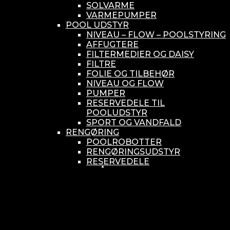
SOLVARME
VARMEPUMPER
POOL UDSTYR
NIVEAU – FLOW – POOLSTYRING
AFFUGTERE
FILTERMEDIER OG DAISY
FILTRE
FOLIE OG TILBEHØR
NIVEAU OG FLOW
PUMPER
RESERVEDELE TIL
POOLUDSTYR
SPORT OG VANDFALD
RENGØRING
POOLROBOTTER
RENGØRINGSUDSTYR
RESERVEDELE
SMÅ BUNDSUGERE
VANDBEHANDLING
KEMIKONTROLLERE
ASEKO
BAYROL
DIV. UDSTYR TIL KEMI
KEMITANKE