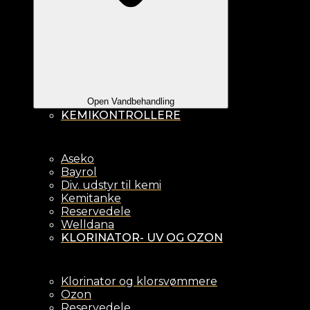
Open Vandbehandling
KEMIKONTROLLERE
Aseko
Bayrol
Div. udstyr til kemi
Kemitanke
Reservedele
Welldana
KLORINATOR- UV OG OZON
Klorinator og klorsvømmere
Ozon
Reservedele