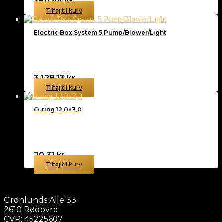
360,94
kr.
Tilføj til kurv
Electric Box System 5 Pump/Blower/Light
3.128,13
kr.
Tilføj til kurv
O-ring 12,0×3,0
20,31
kr.
Tilføj til kurv
Grønlunds Alle 33
2610 Rødovre
CVR: 45225607