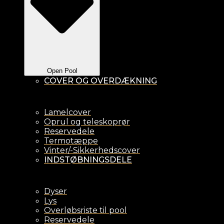
Open Pool
COVER OG OVERDÆKNING
Lamelcover
Oprul og teleskoprør
Reservedele
Termotæppe
Vinter/-Sikkerhedscover
INDSTØBNINGSDELE
Dyser
Lys
Overløbsriste til pool
Reservedele