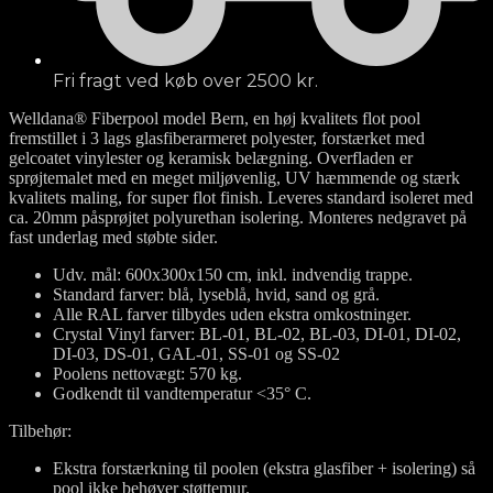
Fri fragt ved køb over 2500 kr.
Welldana® Fiberpool model Bern, en høj kvalitets flot pool
fremstillet i 3 lags glasfiberarmeret polyester, forstærket med
gelcoatet vinylester og keramisk belægning. Overfladen er
sprøjtemalet med en meget miljøvenlig, UV hæmmende og stærk
kvalitets maling, for super flot finish. Leveres standard isoleret med
ca. 20mm påsprøjtet polyurethan isolering. Monteres nedgravet på
fast underlag med støbte sider.
Udv. mål: 600x300x150 cm, inkl. indvendig trappe.
Standard farver: blå, lyseblå, hvid, sand og grå.
Alle RAL farver tilbydes uden ekstra omkostninger.
Crystal Vinyl farver: BL-01, BL-02, BL-03, DI-01, DI-02,
DI-03, DS-01, GAL-01, SS-01 og SS-02
Poolens nettovægt: 570 kg.
Godkendt til vandtemperatur <35° C.
Tilbehør:
Ekstra forstærkning til poolen (ekstra glasfiber + isolering) så
pool ikke behøver støttemur.