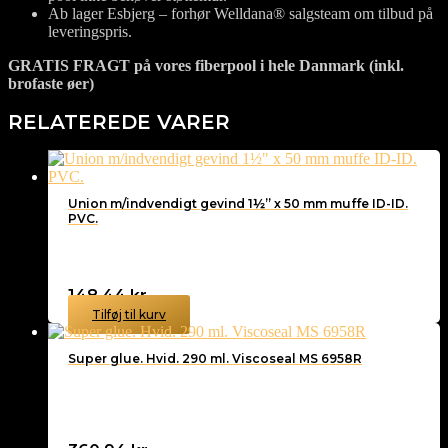
Ab lager Esbjerg – forhør Welldana® salgsteam om tilbud på
leveringspris.
GRATIS FRAGT på vores fiberpool i hele Danmark (inkl.
brofaste øer)
RELATEREDE VARER
Union m/indvendigt gevind 1½” x 50 mm muffe ID-ID.
PVC.
148,44
kr.
Tilføj til kurv
Super glue. Hvid. 290 ml. Viscoseal MS 6958R