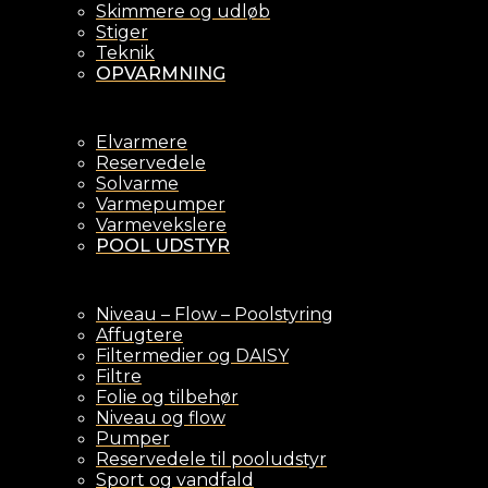
Skimmere og udløb
Stiger
Teknik
OPVARMNING
Elvarmere
Reservedele
Solvarme
Varmepumper
Varmevekslere
POOL UDSTYR
Niveau – Flow – Poolstyring
Affugtere
Filtermedier og DAISY
Filtre
Folie og tilbehør
Niveau og flow
Pumper
Reservedele til pooludstyr
Sport og vandfald