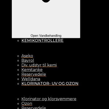
Open Vandbehandling
KEMIKONTROLLERE
Aseko
Bayrol
Div. udstyr til kemi
Kemitanke
Reservedele
Welldana
KLORINATOR- UV OG OZON
Klorinator og klorsvømmere
Ozon
Reservedele