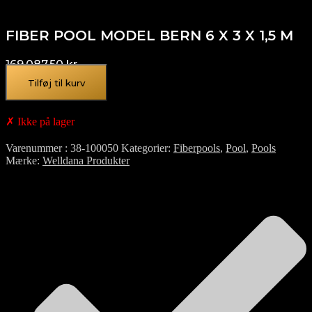
FIBER POOL MODEL BERN 6 X 3 X 1,5 M
169.087,50
kr.
Tilføj til kurv
✗ Ikke på lager
Varenummer
38-100050
Kategorier
Fiberpools
,
Pool
,
Pools
Mærke
Welldana Produkter