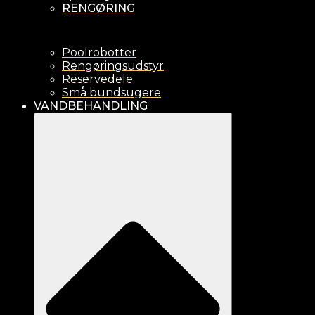
RENGØRING
Poolrobotter
Rengøringsudstyr
Reservedele
Små bundsugere
VANDBEHANDLING