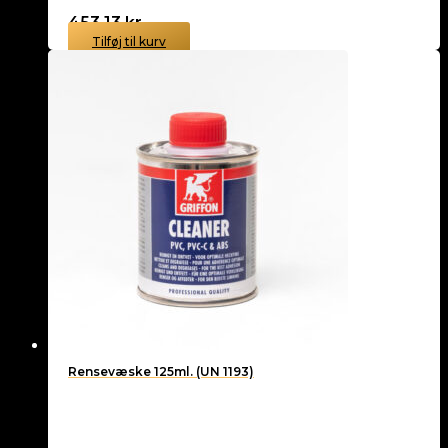
453,13
kr.
Tilføj til kurv
Rensevæske 125ml. (UN 1193)