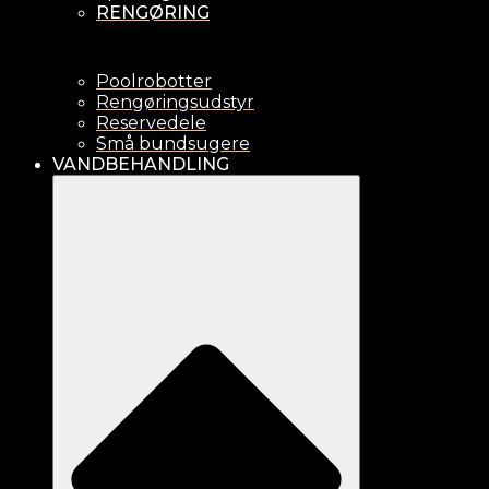
RENGØRING
Poolrobotter
Rengøringsudstyr
Reservedele
Små bundsugere
VANDBEHANDLING