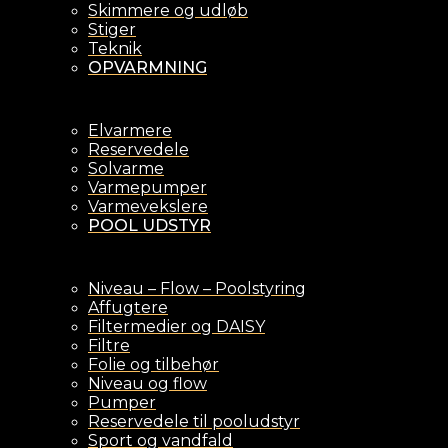
Skimmere og udløb
Stiger
Teknik
OPVARMNING
Elvarmere
Reservedele
Solvarme
Varmepumper
Varmevekslere
POOL UDSTYR
Niveau – Flow – Poolstyring
Affugtere
Filtermedier og DAISY
Filtre
Folie og tilbehør
Niveau og flow
Pumper
Reservedele til pooludstyr
Sport og vandfald