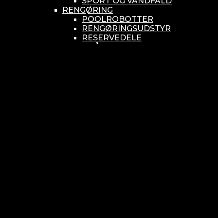
SPORT OG VANDFALD
RENGØRING
POOLROBOTTER
RENGØRINGSUDSTYR
RESERVEDELE
SMÅ BUNDSUGERE
VANDBEHANDLING
KEMIKONTROLLERE
ASEKO
BAYROL
DIV. UDSTYR TIL KEMI
KEMITANKE
RESERVEDELE
WELLDANA
KLORINATOR- UV OG OZON
KLORINATOR OG
KLORSVØMMERE
OZON
RESERVEDELE
UV
MÅLEUDSTYR
DOSERINGSPUMPER
PRIVAT BRUG
PRO BRUG