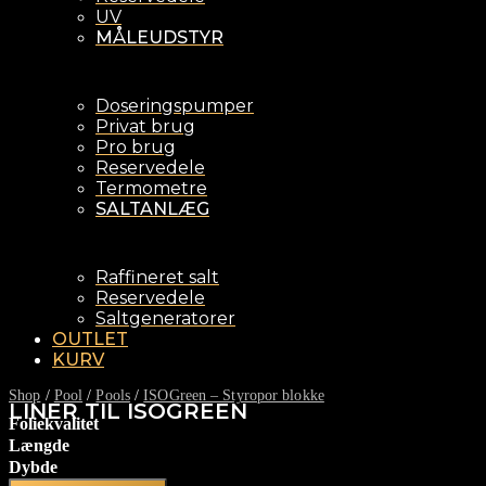
UV
MÅLEUDSTYR
Doseringspumper
Privat brug
Pro brug
Reservedele
Termometre
SALTANLÆG
Raffineret salt
Reservedele
Saltgeneratorer
OUTLET
KURV
Shop
/
Pool
/
Pools
/
ISOGreen – Styropor blokke
LINER TIL ISOGREEN
Foliekvalitet
Længde
Dybde