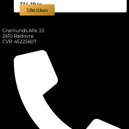
334,38
kr.
Tilføj til kurv
Grønlunds Alle 33
2610 Rødovre
CVR: 45225607