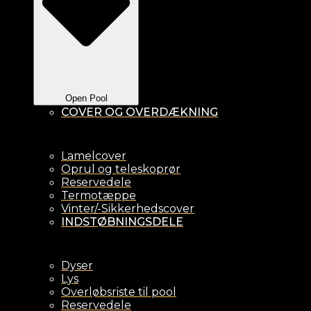
Open Pool
COVER OG OVERDÆKNING
Lamelcover
Oprul og teleskoprør
Reservedele
Termotæppe
Vinter/-Sikkerhedscover
INDSTØBNINGSDELE
Dyser
Lys
Overløbsriste til pool
Reservedele