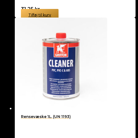
31,25
kr.
Tilføj til kurv
Rensevæske 1L. (UN 1193)