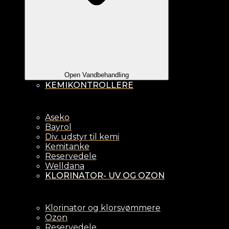
Open Vandbehandling
KEMIKONTROLLERE
Aseko
Bayrol
Div. udstyr til kemi
Kemitanke
Reservedele
Welldana
KLORINATOR- UV OG OZON
Klorinator og klorsvømmere
Ozon
Reservedele