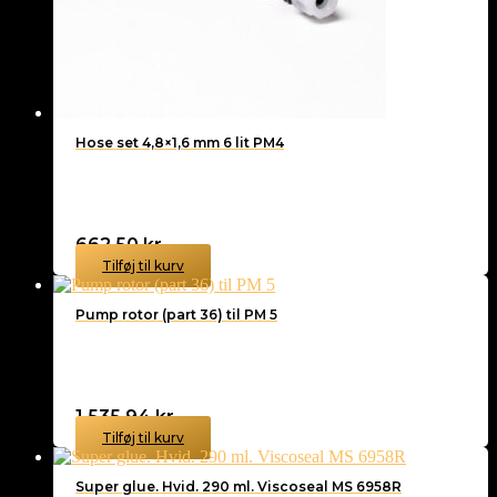
Hose set 4,8×1,6 mm 6 lit PM4
662,50
kr.
Tilføj til kurv
Pump rotor (part 36) til PM 5
1.535,94
kr.
Tilføj til kurv
Super glue. Hvid. 290 ml. Viscoseal MS 6958R