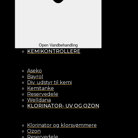
Open Vandbehandling
KEMIKONTROLLERE
Aseko
Bayrol
Div. udstyr til kemi
Kemitanke
Reservedele
Welldana
KLORINATOR- UV OG OZON
Klorinator og klorsvømmere
Ozon
Reservedele