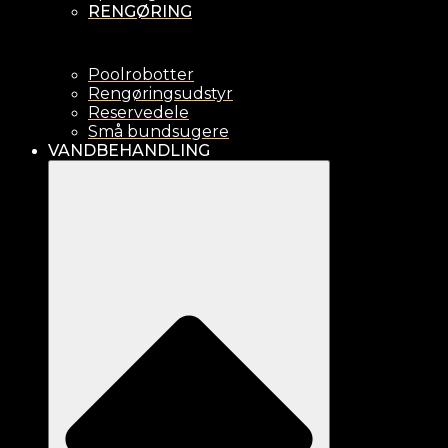
RENGØRING
Poolrobotter
Rengøringsudstyr
Reservedele
Små bundsugere
VANDBEHANDLING