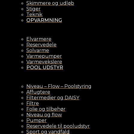
Skimmere og udløb
Stiger
Teknik
OPVARMNING
Elvarmere
Reservedele
Solvarme
Varmepumper
Varmevekslere
POOL UDSTYR
Niveau – Flow – Poolstyring
Affugtere
Filtermedier og DAISY
Filtre
Folie og tilbehør
Niveau og flow
Pumper
Reservedele til pooludstyr
Sport og vandfald