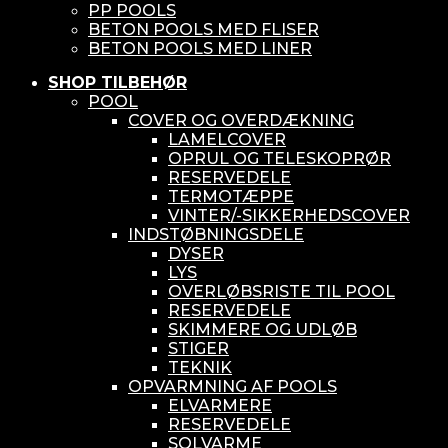
PP POOLS
BETON POOLS MED FLISER
BETON POOLS MED LINER
SHOP TILBEHØR
POOL
COVER OG OVERDÆKNING
LAMELCOVER
OPRUL OG TELESKOPRØR
RESERVEDELE
TERMOTÆPPE
VINTER/-SIKKERHEDSCOVER
INDSTØBNINGSDELE
DYSER
LYS
OVERLØBSRISTE TIL POOL
RESERVEDELE
SKIMMERE OG UDLØB
STIGER
TEKNIK
OPVARMNING AF POOLS
ELVARMERE
RESERVEDELE
SOLVARME