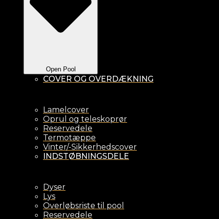
Open Pool
COVER OG OVERDÆKNING
Lamelcover
Oprul og teleskoprør
Reservedele
Termotæppe
Vinter/-Sikkerhedscover
INDSTØBNINGSDELE
Dyser
Lys
Overløbsriste til pool
Reservedele