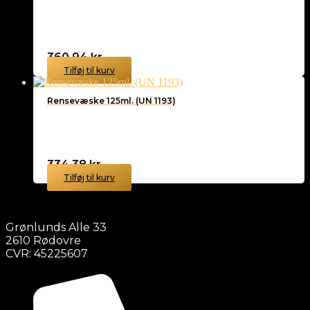
360,94
kr.
Tilføj til kurv
Rensevæske 125ml. (UN 1193)
334,38
kr.
Tilføj til kurv
Grønlunds Alle 33
2610 Rødovre
CVR: 45225607