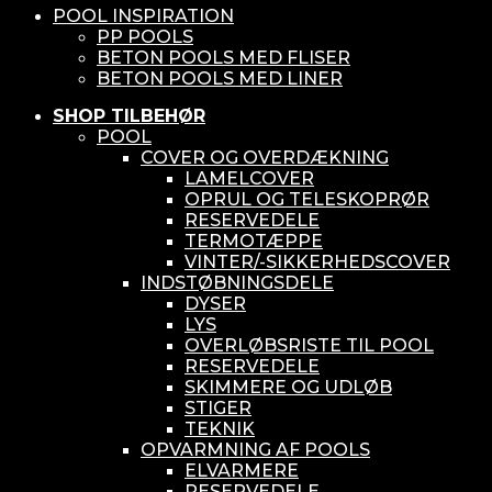
POOL INSPIRATION
PP POOLS
BETON POOLS MED FLISER
BETON POOLS MED LINER
SHOP TILBEHØR
POOL
COVER OG OVERDÆKNING
LAMELCOVER
OPRUL OG TELESKOPRØR
RESERVEDELE
TERMOTÆPPE
VINTER/-SIKKERHEDSCOVER
INDSTØBNINGSDELE
DYSER
LYS
OVERLØBSRISTE TIL POOL
RESERVEDELE
SKIMMERE OG UDLØB
STIGER
TEKNIK
OPVARMNING AF POOLS
ELVARMERE
RESERVEDELE