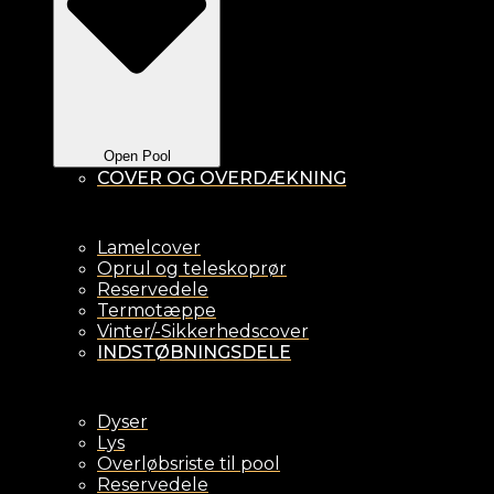
Open Pool
COVER OG OVERDÆKNING
Lamelcover
Oprul og teleskoprør
Reservedele
Termotæppe
Vinter/-Sikkerhedscover
INDSTØBNINGSDELE
Dyser
Lys
Overløbsriste til pool
Reservedele