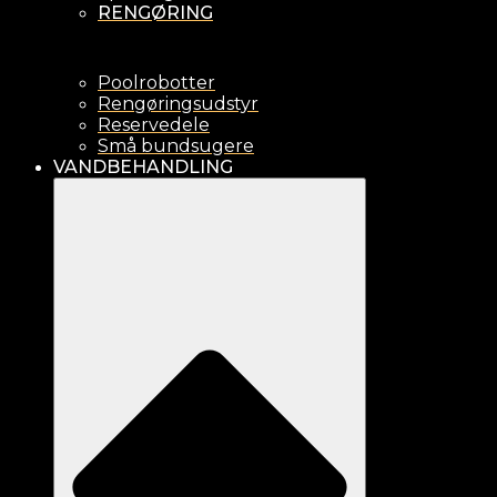
RENGØRING
Poolrobotter
Rengøringsudstyr
Reservedele
Små bundsugere
VANDBEHANDLING