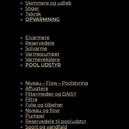
Skimmere og udløb
Stiger
Teknik
OPVARMNING
Elvarmere
Reservedele
Solvarme
Varmepumper
Varmevekslere
POOL UDSTYR
Niveau – Flow – Poolstyring
Affugtere
Filtermedier og DAISY
Filtre
Folie og tilbehør
Niveau og flow
Pumper
Reservedele til pooludstyr
Sport og vandfald