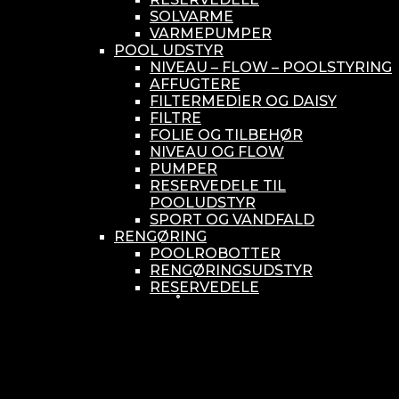
SOLVARME
VARMEPUMPER
POOL UDSTYR
NIVEAU – FLOW – POOLSTYRING
AFFUGTERE
FILTERMEDIER OG DAISY
FILTRE
FOLIE OG TILBEHØR
NIVEAU OG FLOW
PUMPER
RESERVEDELE TIL
POOLUDSTYR
SPORT OG VANDFALD
RENGØRING
POOLROBOTTER
RENGØRINGSUDSTYR
RESERVEDELE
SMÅ BUNDSUGERE
VANDBEHANDLING
KEMIKONTROLLERE
ASEKO
BAYROL
DIV. UDSTYR TIL KEMI