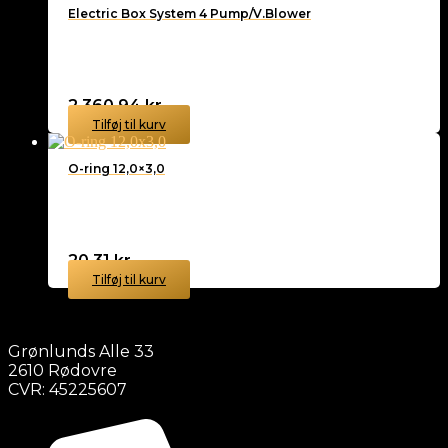
Electric Box System 4 Pump/V.Blower
2.360,94
kr.
Tilføj til kurv
O-ring 12,0×3,0
20,31
kr.
Tilføj til kurv
Grønlunds Alle 33
2610 Rødovre
CVR: 45225607