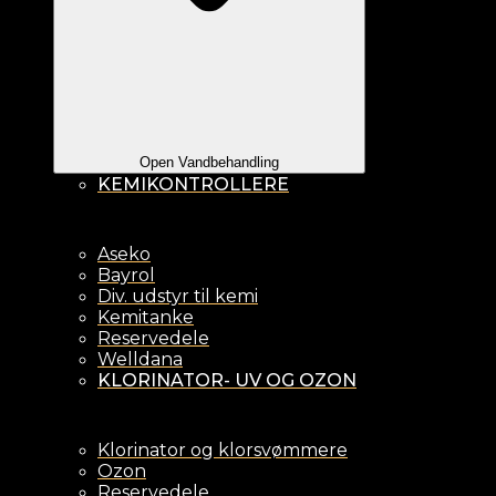
Open Vandbehandling
KEMIKONTROLLERE
Aseko
Bayrol
Div. udstyr til kemi
Kemitanke
Reservedele
Welldana
KLORINATOR- UV OG OZON
Klorinator og klorsvømmere
Ozon
Reservedele