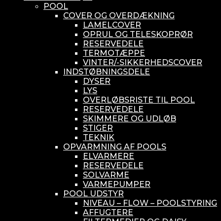
POOL
COVER OG OVERDÆKNING
LAMELCOVER
OPRUL OG TELESKOPRØR
RESERVEDELE
TERMOTÆPPE
VINTER/-SIKKERHEDSCOVER
INDSTØBNINGSDELE
DYSER
LYS
OVERLØBSRISTE TIL POOL
RESERVEDELE
SKIMMERE OG UDLØB
STIGER
TEKNIK
OPVARMNING AF POOLS
ELVARMERE
RESERVEDELE
SOLVARME
VARMEPUMPER
POOL UDSTYR
NIVEAU – FLOW – POOLSTYRING
AFFUGTERE