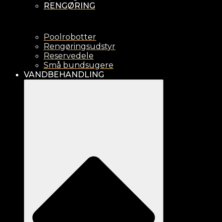
RENGØRING
Poolrobotter
Rengøringsudstyr
Reservedele
Små bundsugere
VANDBEHANDLING