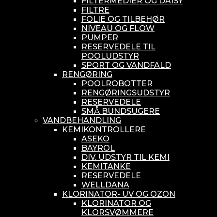
FILTERMEDIER OG DAISY
FILTRE
FOLIE OG TILBEHØR
NIVEAU OG FLOW
PUMPER
RESERVEDELE TIL
POOLUDSTYR
SPORT OG VANDFALD
RENGØRING
POOLROBOTTER
RENGØRINGSUDSTYR
RESERVEDELE
SMÅ BUNDSUGERE
VANDBEHANDLING
KEMIKONTROLLERE
ASEKO
BAYROL
DIV. UDSTYR TIL KEMI
KEMITANKE
RESERVEDELE
WELLDANA
KLORINATOR- UV OG OZON
KLORINATOR OG
KLORSVØMMERE