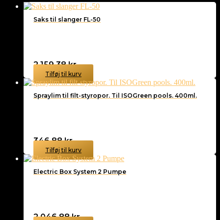
Saks til slanger FL-50
2.159,38
kr.
Tilføj til kurv
Spraylim til filt-styropor. Til ISOGreen pools. 400ml.
346,88
kr.
Tilføj til kurv
Electric Box System 2 Pumpe
2.046,88
kr.