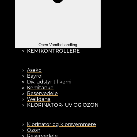
Open Vandbehandling
KEMIKONTROLLERE
Aseko
Bayrol
Div. udstyr til kemi
Kemitanke
Reservedele
Welldana
KLORINATOR- UV OG OZON
Klorinator og klorsvømmere
Ozon
Reservedele