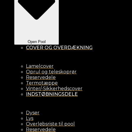
Open Pool
COVER OG OVERDÆKNING
Lamelcover
Oprul og teleskoprør
Reservedele
Termotæppe
Vinter/-Sikkerhedscover
INDSTØBNINGSDELE
Dyser
Lys
Overløbsriste til pool
Reservedele