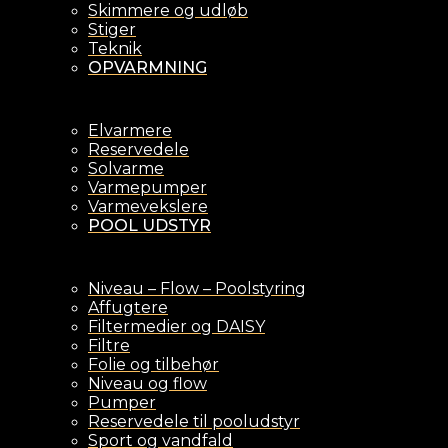
Skimmere og udløb
Stiger
Teknik
OPVARMNING
Elvarmere
Reservedele
Solvarme
Varmepumper
Varmevekslere
POOL UDSTYR
Niveau – Flow – Poolstyring
Affugtere
Filtermedier og DAISY
Filtre
Folie og tilbehør
Niveau og flow
Pumper
Reservedele til pooludstyr
Sport og vandfald