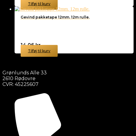
Tilføj til kurv
Gevind pakketape 12mm. 12m rulle.
14,06
kr.
Tilføj til kurv
Grønlunds Alle 33
2610 Rødovre
CVR: 45225607