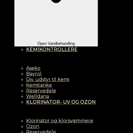
Open Vandbehandling
KEMIKONTROLLERE
Aseko
Bayrol
Div. udstyr til kemi
Kemitanke
Reservedele
Welldana
KLORINATOR- UV OG OZON
Klorinator og klorsvømmere
Ozon
Reservedele