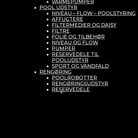
VARMEPUMPER
POOL UDSTYR
NIVEAU – FLOW – POOLSTYRING
AFFUGTERE
FILTERMEDIER OG DAISY
FILTRE
FOLIE OG TILBEHØR
NIVEAU OG FLOW
PUMPER
RESERVEDELE TIL
POOLUDSTYR
SPORT OG VANDFALD
RENGØRING
POOLROBOTTER
RENGØRINGSUDSTYR
RESERVEDELE
SMÅ BUNDSUGERE
VANDBEHANDLING
KEMIKONTROLLERE
ASEKO
BAYROL
DIV. UDSTYR TIL KEMI
KEMITANKE
RESERVEDELE