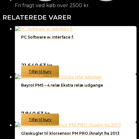
Fri fragt ved køb over 2500 kr.
RELATEREDE VARER
PC Software w. interface f.
21.640,63
kr.
Tilføj til kurv
Bayrol PM5 – 4 relæ Ekstra relæ udgange
7.840,63
kr.
Tilføj til kurv
Glaskugler til klorsensor PM PRO /Analyt fra 2013