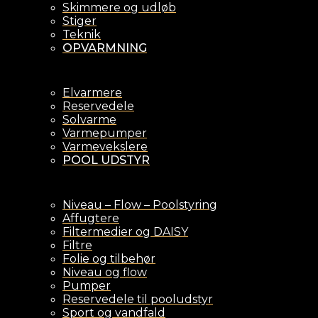
Skimmere og udløb
Stiger
Teknik
OPVARMNING
Elvarmere
Reservedele
Solvarme
Varmepumper
Varmevekslere
POOL UDSTYR
Niveau – Flow – Poolstyring
Affugtere
Filtermedier og DAISY
Filtre
Folie og tilbehør
Niveau og flow
Pumper
Reservedele til pooludstyr
Sport og vandfald