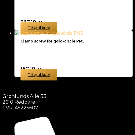
267,19
kr.
Tilføj til kurv
Clamp screw for gold-circle PM5
167,19
kr.
Tilføj til kurv
Grønlunds Alle 33
2610 Rødovre
CVR: 45225607