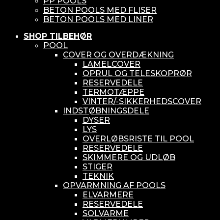
PP POOLS
BETON POOLS MED FLISER
BETON POOLS MED LINER
SHOP TILBEHØR
POOL
COVER OG OVERDÆKNING
LAMELCOVER
OPRUL OG TELESKOPRØR
RESERVEDELE
TERMOTÆPPE
VINTER/-SIKKERHEDSCOVER
INDSTØBNINGSDELE
DYSER
LYS
OVERLØBSRISTE TIL POOL
RESERVEDELE
SKIMMERE OG UDLØB
STIGER
TEKNIK
OPVARMNING AF POOLS
ELVARMERE
RESERVEDELE
SOLVARME