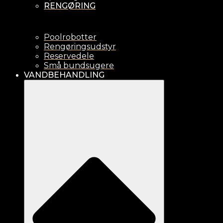
RENGØRING
Poolrobotter
Rengøringsudstyr
Reservedele
Små bundsugere
VANDBEHANDLING