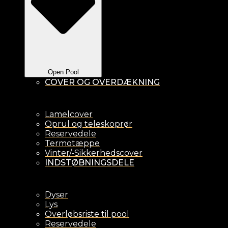
Open Pool
COVER OG OVERDÆKNING
Lamelcover
Oprul og teleskoprør
Reservedele
Termotæppe
Vinter/-Sikkerhedscover
INDSTØBNINGSDELE
Dyser
Lys
Overløbsriste til pool
Reservedele