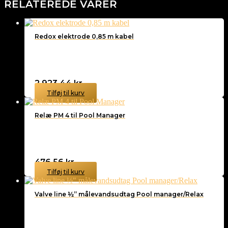
RELATEREDE VARER
Redox elektrode 0,85 m kabel
2.923,44
kr.
Tilføj til kurv
Relæ PM 4 til Pool Manager
476,56
kr.
Tilføj til kurv
Valve line ½” målevandsudtag Pool manager/Relax