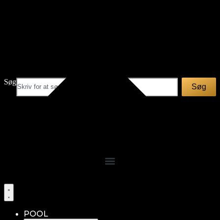
Videre
til
indhold
Søg
Søg
POOL