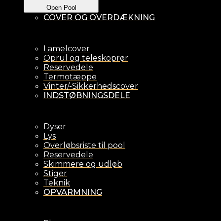
Open Pool
COVER OG OVERDÆKNING
Lamelcover
Oprul og teleskoprør
Reservedele
Termotæppe
Vinter/-Sikkerhedscover
INDSTØBNINGSDELE
Dyser
Lys
Overløbsriste til pool
Reservedele
Skimmere og udløb
Stiger
Teknik
OPVARMNING