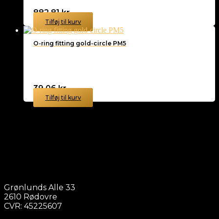
882,81
kr.
Tilføj til kurv
O-ring fitting gold-circle PM5
39,06
kr.
Tilføj til kurv
Grønlunds Alle 33
2610 Rødovre
CVR: 45225607