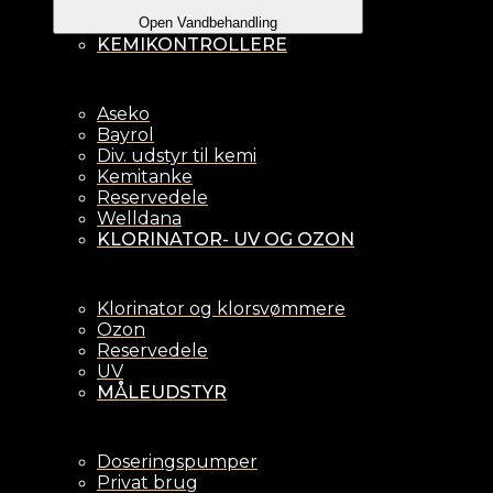
Open Vandbehandling
KEMIKONTROLLERE
Aseko
Bayrol
Div. udstyr til kemi
Kemitanke
Reservedele
Welldana
KLORINATOR- UV OG OZON
Klorinator og klorsvømmere
Ozon
Reservedele
UV
MÅLEUDSTYR
Doseringspumper
Privat brug