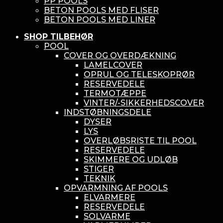
PP POOLS
BETON POOLS MED FLISER
BETON POOLS MED LINER
SHOP TILBEHØR
POOL
COVER OG OVERDÆKNING
LAMELCOVER
OPRUL OG TELESKOPRØR
RESERVEDELE
TERMOTÆPPE
VINTER/-SIKKERHEDSCOVER
INDSTØBNINGSDELE
DYSER
LYS
OVERLØBSRISTE TIL POOL
RESERVEDELE
SKIMMERE OG UDLØB
STIGER
TEKNIK
OPVARMNING AF POOLS
ELVARMERE
RESERVEDELE
SOLVARME