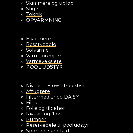
Skimmere og udløb
Stiger
Teknik
OPVARMNING
Elvarmere
Reservedele
Solvarme
Varmepumper
Varmevekslere
POOL UDSTYR
Niveau – Flow – Poolstyring
Affugtere
Filtermedier og DAISY
Filtre
Folie og tilbehør
Niveau og flow
Pumper
Reservedele til pooludstyr
Sport og vandfald