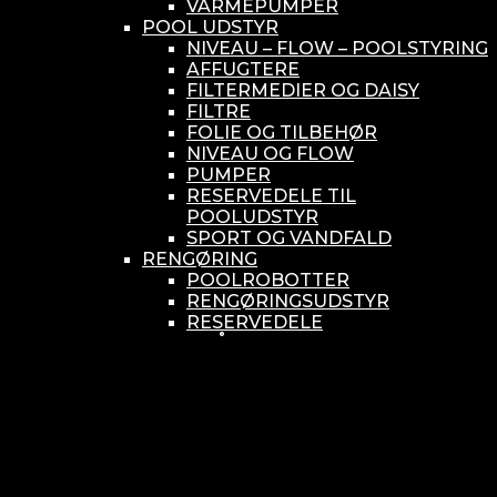
VARMEPUMPER
POOL UDSTYR
NIVEAU – FLOW – POOLSTYRING
AFFUGTERE
FILTERMEDIER OG DAISY
FILTRE
FOLIE OG TILBEHØR
NIVEAU OG FLOW
PUMPER
RESERVEDELE TIL
POOLUDSTYR
SPORT OG VANDFALD
RENGØRING
POOLROBOTTER
RENGØRINGSUDSTYR
RESERVEDELE
SMÅ BUNDSUGERE
VANDBEHANDLING
KEMIKONTROLLERE
ASEKO
BAYROL
DIV. UDSTYR TIL KEMI
KEMITANKE
RESERVEDELE