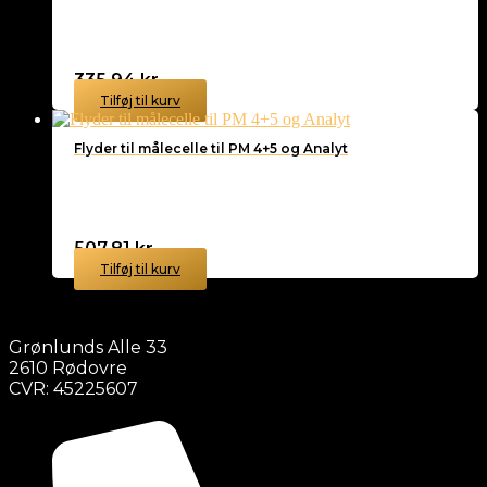
335,94
kr.
Tilføj til kurv
Flyder til målecelle til PM 4+5 og Analyt
507,81
kr.
Tilføj til kurv
Grønlunds Alle 33
2610 Rødovre
CVR: 45225607