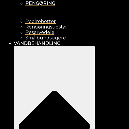
RENGØRING
Poolrobotter
Rengøringsudstyr
Reservedele
Små bundsugere
VANDBEHANDLING