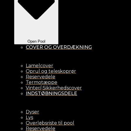
Open Pool
COVER OG OVERDÆKNING
Lamelcover
Oprul og teleskoprør
Reservedele
Termotæppe
Vinter/-Sikkerhedscover
INDSTØBNINGSDELE
Dyser
Lys
Overløbsriste til pool
Reservedele