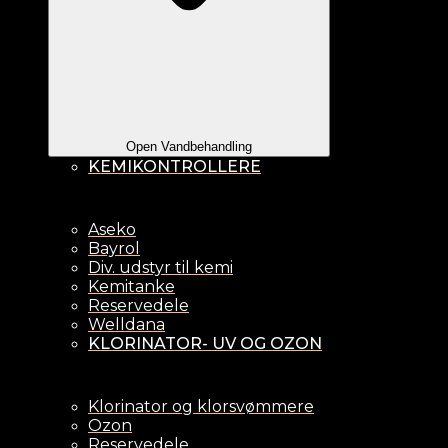
Open Vandbehandling
KEMIKONTROLLERE
Aseko
Bayrol
Div. udstyr til kemi
Kemitanke
Reservedele
Welldana
KLORINATOR- UV OG OZON
Klorinator og klorsvømmere
Ozon
Reservedele