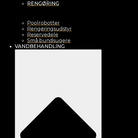
RENGØRING
Poolrobotter
Rengøringsudstyr
Reservedele
Små bundsugere
VANDBEHANDLING