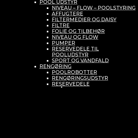
POOL UDSTYR
NIVEAU – FLOW – POOLSTYRING
AFFUGTERE
FILTERMEDIER OG DAISY
FILTRE
FOLIE OG TILBEHØR
NIVEAU OG FLOW
PUMPER
RESERVEDELE TIL
POOLUDSTYR
SPORT OG VANDFALD
RENGØRING
POOLROBOTTER
RENGØRINGSUDSTYR
RESERVEDELE
SMÅ BUNDSUGERE
VANDBEHANDLING
KEMIKONTROLLERE
ASEKO
BAYROL
DIV. UDSTYR TIL KEMI
KEMITANKE
RESERVEDELE
WELLDANA