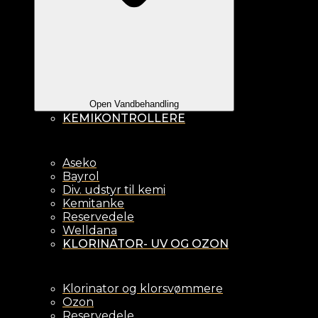
Open Vandbehandling
KEMIKONTROLLERE
Aseko
Bayrol
Div. udstyr til kemi
Kemitanke
Reservedele
Welldana
KLORINATOR- UV OG OZON
Klorinator og klorsvømmere
Ozon
Reservedele