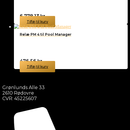
6.778,13
kr.
Tilføj til kurv
Relæ PM 4 til Pool Manager
476,56
kr.
Tilføj til kurv
Grønlunds Alle 33
2610 Rødovre
CVR: 45225607