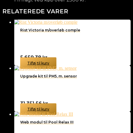
RELATEREDE VARER
Rist Victoria m/overløb comple
5.659,38
kr.
Tilføj til kurv
Upgrade kit til PM5, m. sensor
31.351,56
kr.
Tilføj til kurv
Web modul til Pool Relax III