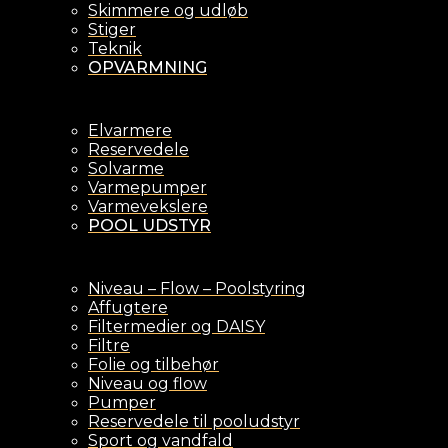
Skimmere og udløb
Stiger
Teknik
OPVARMNING
Elvarmere
Reservedele
Solvarme
Varmepumper
Varmevekslere
POOL UDSTYR
Niveau – Flow – Poolstyring
Affugtere
Filtermedier og DAISY
Filtre
Folie og tilbehør
Niveau og flow
Pumper
Reservedele til pooludstyr
Sport og vandfald