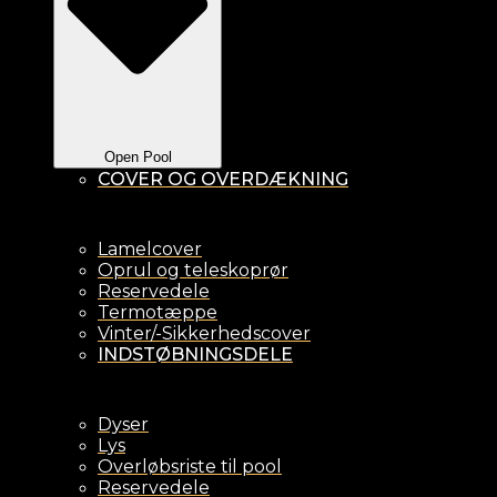
Open Pool
COVER OG OVERDÆKNING
Lamelcover
Oprul og teleskoprør
Reservedele
Termotæppe
Vinter/-Sikkerhedscover
INDSTØBNINGSDELE
Dyser
Lys
Overløbsriste til pool
Reservedele