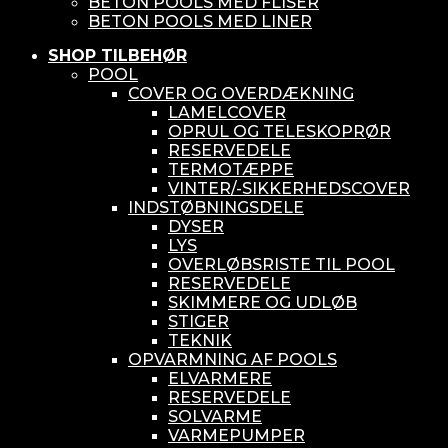
BETON POOLS MED FLISER
BETON POOLS MED LINER
SHOP TILBEHØR
POOL
COVER OG OVERDÆKNING
LAMELCOVER
OPRUL OG TELESKOPRØR
RESERVEDELE
TERMOTÆPPE
VINTER/-SIKKERHEDSCOVER
INDSTØBNINGSDELE
DYSER
LYS
OVERLØBSRISTE TIL POOL
RESERVEDELE
SKIMMERE OG UDLØB
STIGER
TEKNIK
OPVARMNING AF POOLS
ELVARMERE
RESERVEDELE
SOLVARME
VARMEPUMPER