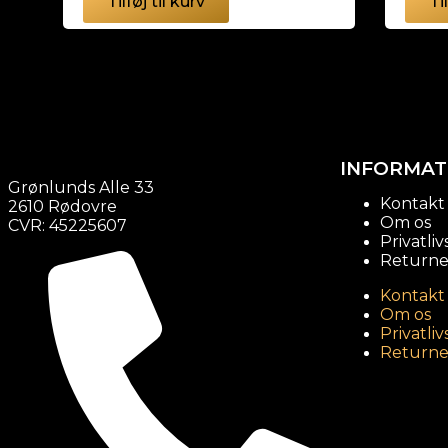
Tilføj til kurv
Ti
INFORMAT
Grønlunds Alle 33
Kontakt
2610 Rødovre
Om os
CVR: 45225607
Privatliv
Returner
Kontakt
Om os
Privatliv
Returner