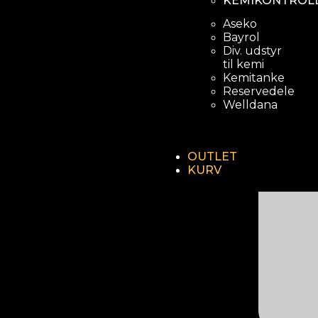
KEMIKONTROL
Aseko
Bayrol
Div. udstyr
til kemi
Kemitanke
Reservedele
Hurtig ler
Welldana
OUTLET
KURV