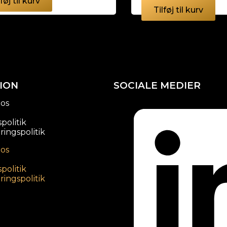
15.846,88
kr.
lføj til kurv
Tilføj til kurv
ION
SOCIALE MEDIER
 os
spolitik
ingspolitik
 os
spolitik
ingspolitik