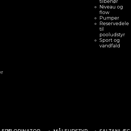
tilbehør
Niveau og
flow
aranti
Pumper
Reservedele
til
pooludstyr
Sport og
vandfald
yr