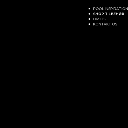
POOL INSPIRATION
SHOP TILBEHØR
OM OS
KONTAKT OS
INTKORT S300I SK30I(18-
330194
Kategorier
Pool
,
Rengøring
,
Reservedele
Mærker
na Reservedele