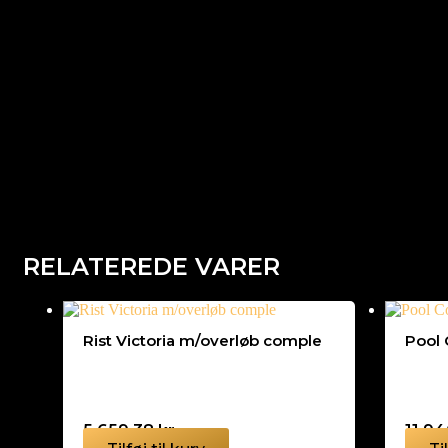
RELATEREDE VARER
Rist Victoria m/overløb comple
Pool 
5.659,38
kr.
11.9