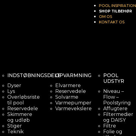
POOL INSPIRATION
SHOP TILBEHØR
OM OS
KONTAKT OS
INDSTØBNINGSDELE
OPVARMNING
POOL
UDSTYR
Dyser
Elvarmere
Lys
Reservedele
Niveau –
Overløbsriste
Solvarme
Flow –
til pool
Varmepumper
Poolstyring
Reservedele
Varmevekslere
Affugtere
Skimmere
Filtermedier
og udløb
og DAISY
Stiger
Filtre
Teknik
Folie og