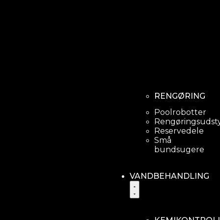
Kvalitets g
RENGØRING
Poolrobotter
Rengøringsudst
Reservedele
Små
bundsugere
VANDBEHANDLING