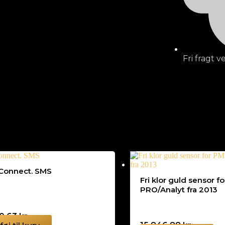
Fri fragt 
Connect. SMS
Fri klor guld sensor f
PRO/Analyt fra 2013
40,63
kr.