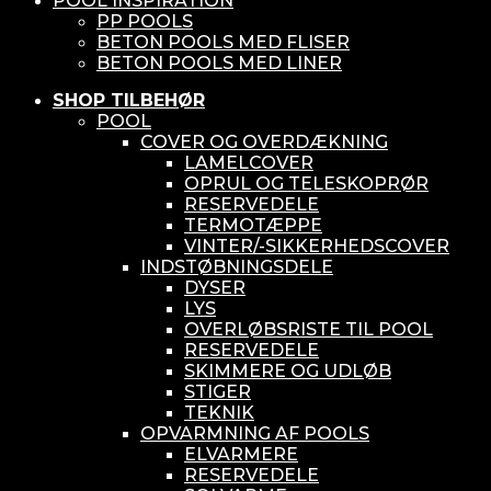
POOL INSPIRATION
PP POOLS
BETON POOLS MED FLISER
BETON POOLS MED LINER
SHOP TILBEHØR
POOL
COVER OG OVERDÆKNING
LAMELCOVER
OPRUL OG TELESKOPRØR
RESERVEDELE
TERMOTÆPPE
VINTER/-SIKKERHEDSCOVER
INDSTØBNINGSDELE
DYSER
LYS
OVERLØBSRISTE TIL POOL
RESERVEDELE
SKIMMERE OG UDLØB
STIGER
TEKNIK
OPVARMNING AF POOLS
ELVARMERE
RESERVEDELE