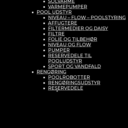
SOLVARME
VARMEPUMPER
POOL UDSTYR
NIVEAU – FLOW – POOLSTYRING
AFFUGTERE
FILTERMEDIER OG DAISY
FILTRE
FOLIE OG TILBEHØR
NIVEAU OG FLOW
PUMPER
RESERVEDELE TIL
POOLUDSTYR
SPORT OG VANDFALD
RENGØRING
POOLROBOTTER
RENGØRINGSUDSTYR
RESERVEDELE
SMÅ BUNDSUGERE
VANDBEHANDLING
KEMIKONTROLLERE
ASEKO
BAYROL
DIV. UDSTYR TIL KEMI
KEMITANKE