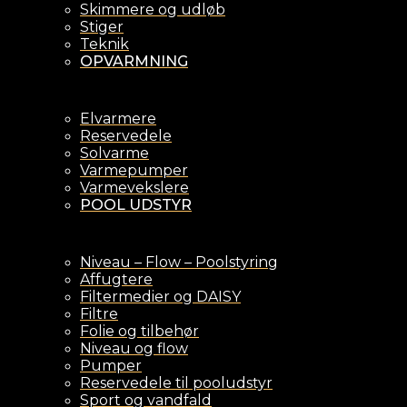
Skimmere og udløb
Stiger
Teknik
OPVARMNING
Elvarmere
Reservedele
Solvarme
Varmepumper
Varmevekslere
POOL UDSTYR
Niveau – Flow – Poolstyring
Affugtere
Filtermedier og DAISY
Filtre
Folie og tilbehør
Niveau og flow
Pumper
Reservedele til pooludstyr
Sport og vandfald