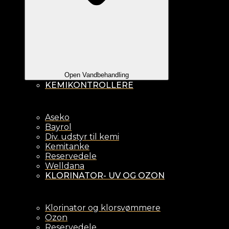
Open Vandbehandling
KEMIKONTROLLERE
Aseko
Bayrol
Div. udstyr til kemi
Kemitanke
Reservedele
Welldana
KLORINATOR- UV OG OZON
Klorinator og klorsvømmere
Ozon
Reservedele