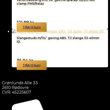
clamp PM5/Relax
121,88
kr.
Tilføj til kurv
Slangestuds m/1½” geving ABS. Til slange 33-40mm
ID.
35,94
kr.
Tilføj til kurv
Grønlunds Alle 33
2610 Rødovre
CVR: 45225607