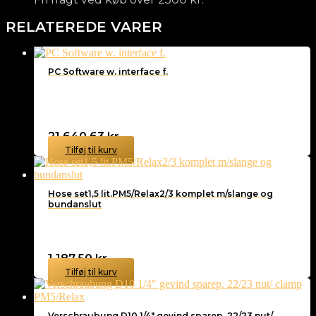
RELATEREDE VARER
PC Software w. interface f.
21.640,63
kr.
Tilføj til kurv
Hose set1,5 lit.PM5/Relax2/3 komplet m/slange og
bundanslut
1.187,50
kr.
Tilføj til kurv
Verschraubung D10 1/4″ gevind sparep. 22/23 nut/