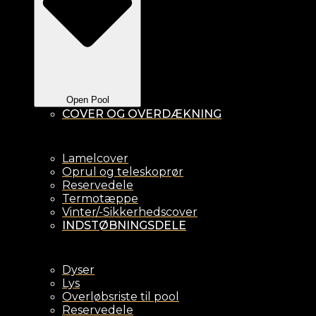
Open Pool
COVER OG OVERDÆKNING
Lamelcover
Oprul og teleskoprør
Reservedele
Termotæppe
Vinter/-Sikkerhedscover
INDSTØBNINGSDELE
Dyser
Lys
Overløbsriste til pool
Reservedele