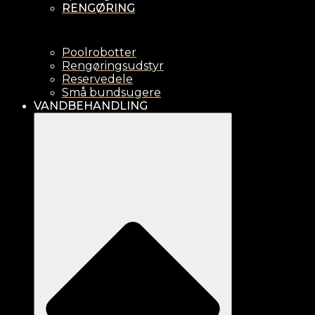
RENGØRING
Poolrobotter
Rengøringsudstyr
Reservedele
Små bundsugere
VANDBEHANDLING