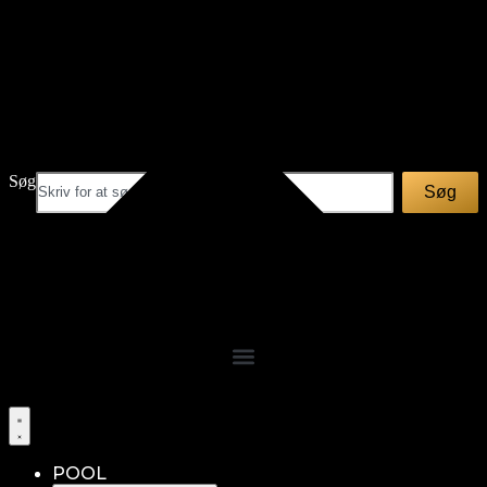
Videre
til
indhold
Søg
Søg
POOL