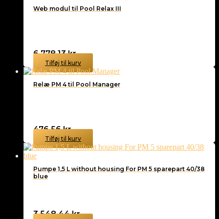
Web modul til Pool Relax III
6.778,13
kr.
Tilføj til kurv
Relæ PM 4 til Pool Manager
476,56
kr.
Tilføj til kurv
Pumpe 1,5 L without housing For PM 5 sparepart 40/38
blue
3.548,44
kr.