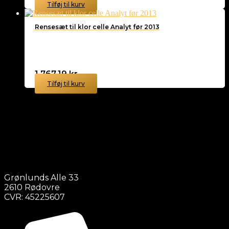
Tilføj til kurv
Rensesæt til klor celle Analyt før 2013
1.767,19
kr.
Tilføj til kurv
Grønlunds Alle 33
2610 Rødovre
CVR: 45225607