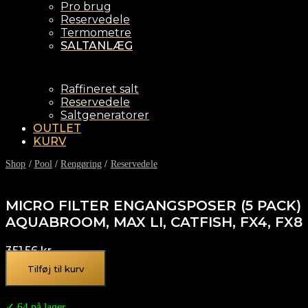
Pro brug
Reservedele
Termometre
SALTANLÆG
Raffineret salt
Reservedele
Saltgeneratorer
OUTLET
KURV
Shop
/
Pool
/
Rengøring
/
Reservedele
MICRO FILTER ENGANGSPOSER (5 PACK)
AQUABROOM, MAX LI, CATFISH, FX4, FX8
351,56
kr.
Tilføj til kurv
✓ 64 på lager