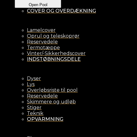
Open Pool
COVER OG OVERDÆKNING
Lamelcover
Oprul og teleskoprør
Reservedele
Termotæppe
Vinter/-Sikkerhedscover
INDSTØBNINGSDELE
Dyser
Lys
Overløbsriste til pool
Reservedele
Skimmere og udløb
Stiger
Teknik
OPVARMNING