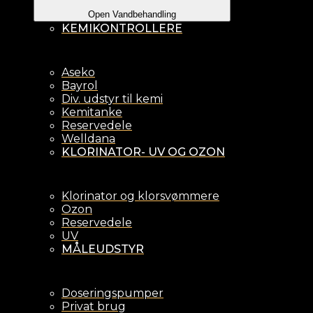
Open Vandbehandling
KEMIKONTROLLERE
Aseko
Bayrol
Div. udstyr til kemi
Kemitanke
Reservedele
Welldana
KLORINATOR- UV OG OZON
Klorinator og klorsvømmere
Ozon
Reservedele
UV
MÅLEUDSTYR
Doseringspumper
Privat brug