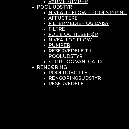
VARMEPUMPER
POOL UDSTYR
NIVEAU – FLOW – POOLSTYRING
AFFUGTERE
FILTERMEDIER OG DAISY
FILTRE
FOLIE OG TILBEHØR
NIVEAU OG FLOW
PUMPER
RESERVEDELE TIL
POOLUDSTYR
SPORT OG VANDFALD
RENGØRING
POOLROBOTTER
RENGØRINGSUDSTYR
RESERVEDELE
SMÅ BUNDSUGERE
VANDBEHANDLING
KEMIKONTROLLERE
ASEKO
BAYROL
DIV. UDSTYR TIL KEMI
KEMITANKE
RESERVEDELE