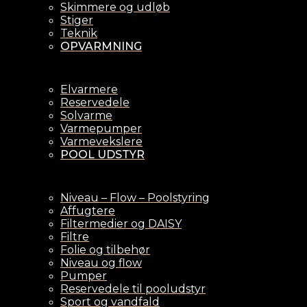
Skimmere og udløb
Stiger
Teknik
OPVARMNING
Elvarmere
Reservedele
Solvarme
Varmepumper
Varmevekslere
POOL UDSTYR
Niveau – Flow – Poolstyring
Affugtere
Filtermedier og DAISY
Filtre
Folie og tilbehør
Niveau og flow
Pumper
Reservedele til pooludstyr
Sport og vandfald