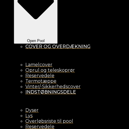
Open Pool
COVER OG OVERDÆKNING
Lamelcover
Oprul og teleskoprør
Reservedele
Termotæppe
Vinter/-Sikkerhedscover
INDSTØBNINGSDELE
Dyser
Lys
Overløbsriste til pool
Reservedele