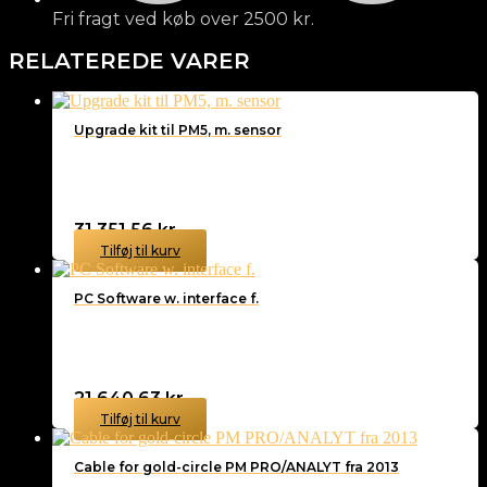
Fri fragt ved køb over 2500 kr.
RELATEREDE VARER
Upgrade kit til PM5, m. sensor
31.351,56
kr.
Tilføj til kurv
PC Software w. interface f.
21.640,63
kr.
Tilføj til kurv
Cable for gold-circle PM PRO/ANALYT fra 2013