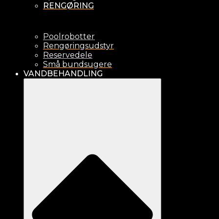
RENGØRING
Poolrobotter
Rengøringsudstyr
Reservedele
Små bundsugere
VANDBEHANDLING