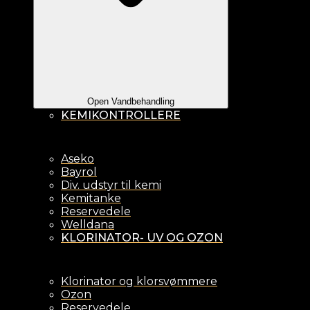
Open Vandbehandling
KEMIKONTROLLERE
Aseko
Bayrol
Div. udstyr til kemi
Kemitanke
Reservedele
Welldana
KLORINATOR- UV OG OZON
Klorinator og klorsvømmere
Ozon
Reservedele