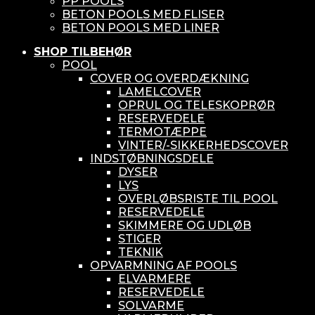
PP POOLS
BETON POOLS MED FLISER
BETON POOLS MED LINER
SHOP TILBEHØR
POOL
COVER OG OVERDÆKNING
LAMELCOVER
OPRUL OG TELESKOPRØR
RESERVEDELE
TERMOTÆPPE
VINTER/-SIKKERHEDSCOVER
INDSTØBNINGSDELE
DYSER
LYS
OVERLØBSRISTE TIL POOL
RESERVEDELE
SKIMMERE OG UDLØB
STIGER
TEKNIK
OPVARMNING AF POOLS
ELVARMERE
RESERVEDELE
SOLVARME