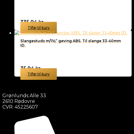
335,94
kr.
Tilføj til kurv
Slangestuds m/1½” geving ABS. Til slange 33-40mm
ID.
35,94
kr.
Tilføj til kurv
Grønlunds Alle 33
2610 Rødovre
CVR: 45225607