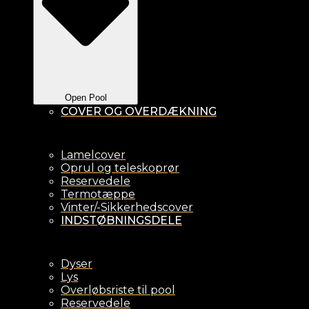
Open Pool
COVER OG OVERDÆKNING
Lamelcover
Oprul og teleskoprør
Reservedele
Termotæppe
Vinter/-Sikkerhedscover
INDSTØBNINGSDELE
Dyser
Lys
Overløbsriste til pool
Reservedele