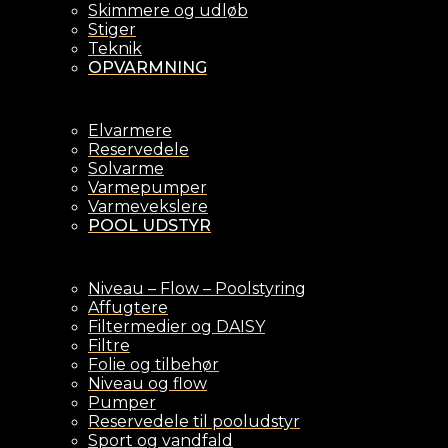
Skimmere og udløb
Stiger
Teknik
OPVARMNING
Elvarmere
Reservedele
Solvarme
Varmepumper
Varmevekslere
POOL UDSTYR
Niveau – Flow – Poolstyring
Affugtere
Filtermedier og DAISY
Filtre
Folie og tilbehør
Niveau og flow
Pumper
Reservedele til pooludstyr
Sport og vandfald