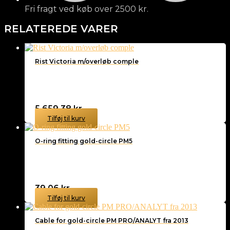
Fri fragt ved køb over 2500 kr.
RELATEREDE VARER
Rist Victoria m/overløb comple
5.659,38
kr.
Tilføj til kurv
O-ring fitting gold-circle PM5
39,06
kr.
Tilføj til kurv
Cable for gold-circle PM PRO/ANALYT fra 2013