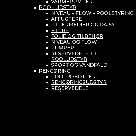
VARMEPUMPER
POOL UDSTYR
NIVEAU – FLOW – POOLSTYRING
AFFUGTERE
FILTERMEDIER OG DAISY
FILTRE
FOLIE OG TILBEHØR
NIVEAU OG FLOW
PUMPER
RESERVEDELE TIL
POOLUDSTYR
SPORT OG VANDFALD
RENGØRING
POOLROBOTTER
RENGØRINGSUDSTYR
RESERVEDELE
SMÅ BUNDSUGERE
VANDBEHANDLING
KEMIKONTROLLERE
ASEKO
BAYROL
DIV. UDSTYR TIL KEMI
KEMITANKE
RESERVEDELE