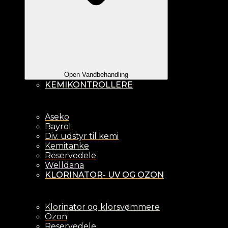
Open Vandbehandling
KEMIKONTROLLERE
Aseko
Bayrol
Div. udstyr til kemi
Kemitanke
Reservedele
Welldana
KLORINATOR- UV OG OZON
Klorinator og klorsvømmere
Ozon
Reservedele