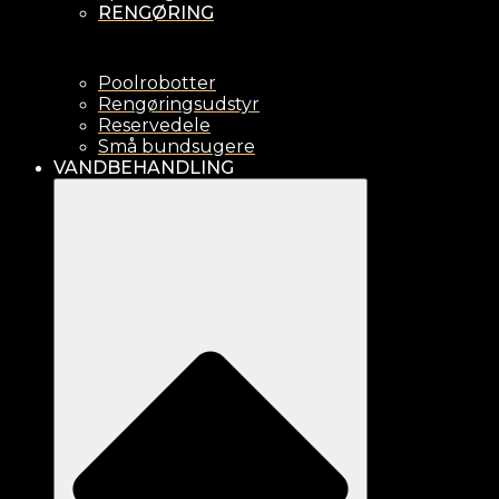
RENGØRING
Poolrobotter
Rengøringsudstyr
Reservedele
Små bundsugere
VANDBEHANDLING