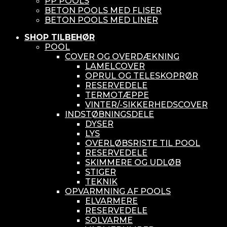
PP POOLS
BETON POOLS MED FLISER
BETON POOLS MED LINER
SHOP TILBEHØR
POOL
COVER OG OVERDÆKNING
LAMELCOVER
OPRUL OG TELESKOPRØR
RESERVEDELE
TERMOTÆPPE
VINTER/-SIKKERHEDSCOVER
INDSTØBNINGSDELE
DYSER
LYS
OVERLØBSRISTE TIL POOL
RESERVEDELE
SKIMMERE OG UDLØB
STIGER
TEKNIK
OPVARMNING AF POOLS
ELVARMERE
RESERVEDELE
SOLVARME