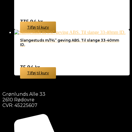
335,94
kr.
Tilføj til kurv
Slangestuds m/1½” geving ABS. Til slange 33-40mm
ID.
35,94
kr.
Tilføj til kurv
Grønlunds Alle 33
2610 Rødovre
CVR: 45225607