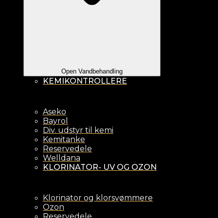
Open Vandbehandling
KEMIKONTROLLERE
Aseko
Bayrol
Div. udstyr til kemi
Kemitanke
Reservedele
Welldana
KLORINATOR- UV OG OZON
Klorinator og klorsvømmere
Ozon
Reservedele