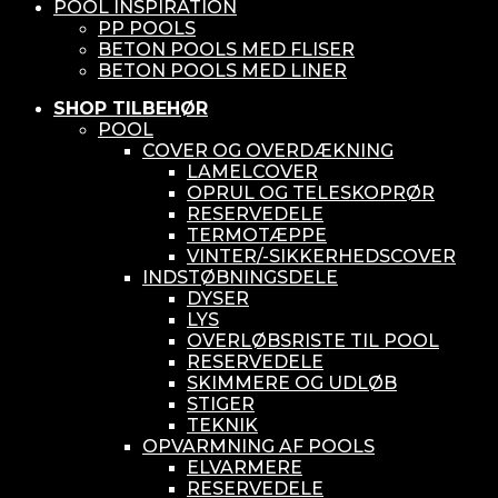
POOL INSPIRATION
PP POOLS
BETON POOLS MED FLISER
BETON POOLS MED LINER
SHOP TILBEHØR
POOL
COVER OG OVERDÆKNING
LAMELCOVER
OPRUL OG TELESKOPRØR
RESERVEDELE
TERMOTÆPPE
VINTER/-SIKKERHEDSCOVER
INDSTØBNINGSDELE
DYSER
LYS
OVERLØBSRISTE TIL POOL
RESERVEDELE
SKIMMERE OG UDLØB
STIGER
TEKNIK
OPVARMNING AF POOLS
ELVARMERE
RESERVEDELE