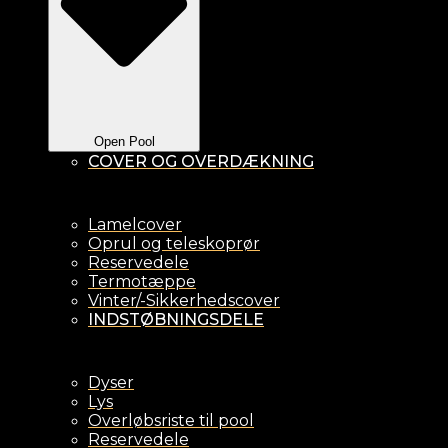
Open Pool
COVER OG OVERDÆKNING
Lamelcover
Oprul og teleskoprør
Reservedele
Termotæppe
Vinter/-Sikkerhedscover
INDSTØBNINGSDELE
Dyser
Lys
Overløbsriste til pool
Reservedele