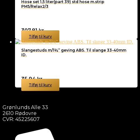
Hose set 1,5 liter(part 39) std hose m.strip
PM5/Relax2/3
307,81
kr.
Tilføj til kurv
Slangestuds m/1½” geving ABS. Til slange 33-40mm
ID.
35,94
kr.
Tilføj til kurv
Grønlunds Alle 33
2610 Rødovre
CVR: 45225607