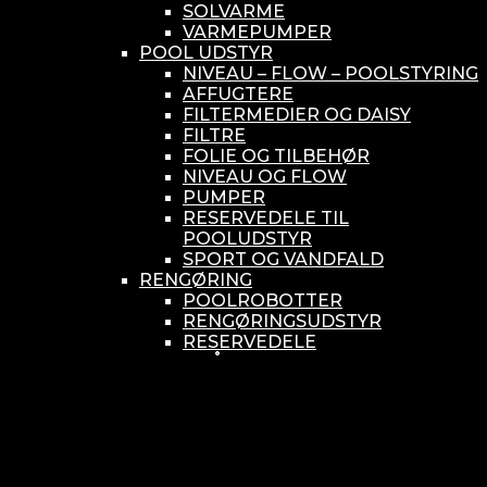
SOLVARME
VARMEPUMPER
POOL UDSTYR
NIVEAU – FLOW – POOLSTYRING
AFFUGTERE
FILTERMEDIER OG DAISY
FILTRE
FOLIE OG TILBEHØR
NIVEAU OG FLOW
PUMPER
RESERVEDELE TIL
POOLUDSTYR
SPORT OG VANDFALD
RENGØRING
POOLROBOTTER
RENGØRINGSUDSTYR
RESERVEDELE
SMÅ BUNDSUGERE
VANDBEHANDLING
KEMIKONTROLLERE
ASEKO
BAYROL
DIV. UDSTYR TIL KEMI
KEMITANKE