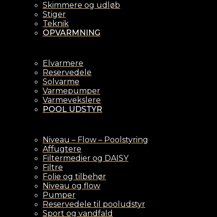
Skimmere og udløb
Stiger
Teknik
OPVARMNING
Elvarmere
Reservedele
Solvarme
Varmepumper
Varmevekslere
POOL UDSTYR
Niveau – Flow – Poolstyring
Affugtere
Filtermedier og DAISY
Filtre
Folie og tilbehør
Niveau og flow
Pumper
Reservedele til pooludstyr
Sport og vandfald