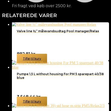
Fri fragt ved køb over 2500 kr.
RELATEREDE VARER
Valve line ½” målevandsudtag Pool manager/Relax
882,81
kr.
Tilføj til kurv
Pumpe 1,5 L without housing For PM 5 sparepart 40/38
blue
3.548,44
kr.
Tilføj til kurv