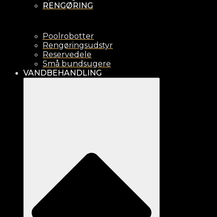
RENGØRING
Poolrobotter
Rengøringsudstyr
Reservedele
Små bundsugere
VANDBEHANDLING