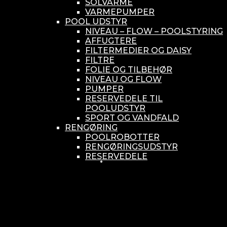
SOLVARME
VARMEPUMPER
POOL UDSTYR
NIVEAU – FLOW – POOLSTYRING
AFFUGTERE
FILTERMEDIER OG DAISY
FILTRE
FOLIE OG TILBEHØR
NIVEAU OG FLOW
PUMPER
RESERVEDELE TIL
POOLUDSTYR
SPORT OG VANDFALD
RENGØRING
POOLROBOTTER
RENGØRINGSUDSTYR
RESERVEDELE
SMÅ BUNDSUGERE
VANDBEHANDLING
KEMIKONTROLLERE
ASEKO
BAYROL
DIV. UDSTYR TIL KEMI
KEMITANKE