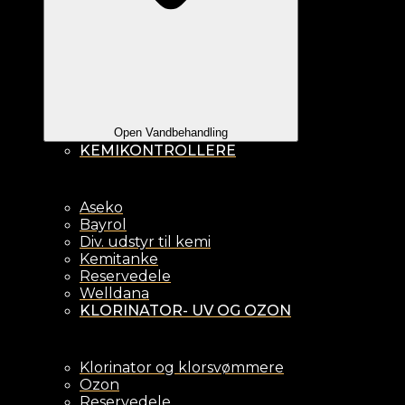
Open Vandbehandling
KEMIKONTROLLERE
Aseko
Bayrol
Div. udstyr til kemi
Kemitanke
Reservedele
Welldana
KLORINATOR- UV OG OZON
Klorinator og klorsvømmere
Ozon
Reservedele