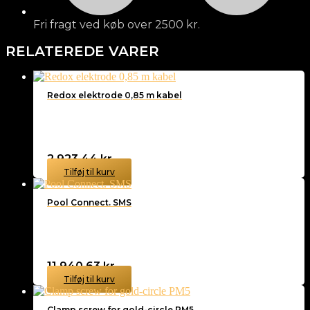
Fri fragt ved køb over 2500 kr.
RELATEREDE VARER
Redox elektrode 0,85 m kabel
2.923,44
kr.
Tilføj til kurv
Pool Connect. SMS
11.940,63
kr.
Tilføj til kurv
Clamp screw for gold-circle PM5