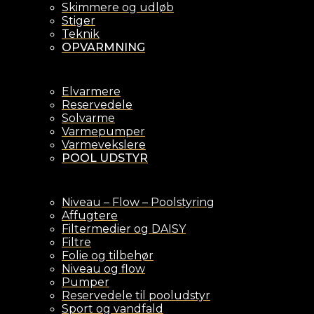
Skimmere og udløb
Stiger
Teknik
OPVARMNING
Elvarmere
Reservedele
Solvarme
Varmepumper
Varmevekslere
POOL UDSTYR
Niveau – Flow – Poolstyring
Affugtere
Filtermedier og DAISY
Filtre
Folie og tilbehør
Niveau og flow
Pumper
Reservedele til pooludstyr
Sport og vandfald