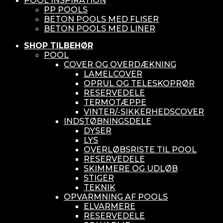
POOL INSPIRATION
PP POOLS
BETON POOLS MED FLISER
BETON POOLS MED LINER
SHOP TILBEHØR
POOL
COVER OG OVERDÆKNING
LAMELCOVER
OPRUL OG TELESKOPRØR
RESERVEDELE
TERMOTÆPPE
VINTER/-SIKKERHEDSCOVER
INDSTØBNINGSDELE
DYSER
LYS
OVERLØBSRISTE TIL POOL
RESERVEDELE
SKIMMERE OG UDLØB
STIGER
TEKNIK
OPVARMNING AF POOLS
ELVARMERE
RESERVEDELE