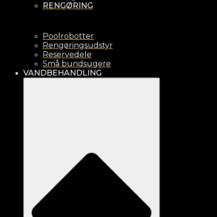
RENGØRING
Poolrobotter
Rengøringsudstyr
Reservedele
Små bundsugere
VANDBEHANDLING