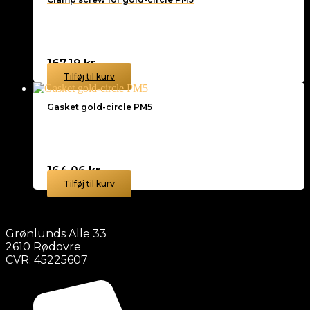
167,19
kr.
Tilføj til kurv
Gasket gold-circle PM5
164,06
kr.
Tilføj til kurv
Grønlunds Alle 33
2610 Rødovre
CVR: 45225607