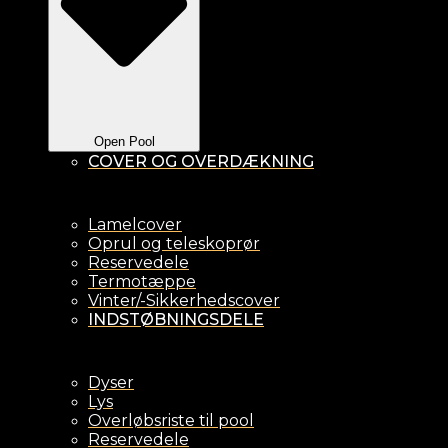
Open Pool
COVER OG OVERDÆKNING
Lamelcover
Oprul og teleskoprør
Reservedele
Termotæppe
Vinter/-Sikkerhedscover
INDSTØBNINGSDELE
Dyser
Lys
Overløbsriste til pool
Reservedele