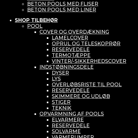
BETON POOLS MED FLISER
BETON POOLS MED LINER
SHOP TILBEHØR
POOL
COVER OG OVERDÆKNING
LAMELCOVER
OPRUL OG TELESKOPRØR
RESERVEDELE
TERMOTÆPPE
VINTER/-SIKKERHEDSCOVER
INDSTØBNINGSDELE
DYSER
LYS
OVERLØBSRISTE TIL POOL
RESERVEDELE
SKIMMERE OG UDLØB
STIGER
TEKNIK
OPVARMNING AF POOLS
ELVARMERE
RESERVEDELE
SOLVARME
VARMEPUMPER