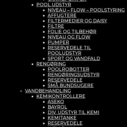
POOL UDSTYR
NIVEAU – FLOW – POOLSTYRING
AFFUGTERE
FILTERMEDIER OG DAISY
FILTRE
FOLIE OG TILBEHØR
NIVEAU OG FLOW
PUMPER
RESERVEDELE TIL
POOLUDSTYR
SPORT OG VANDFALD
RENGØRING
POOLROBOTTER
RENGØRINGSUDSTYR
RESERVEDELE
SMÅ BUNDSUGERE
VANDBEHANDLING
KEMIKONTROLLERE
ASEKO
BAYROL
DIV. UDSTYR TIL KEMI
KEMITANKE
RESERVEDELE