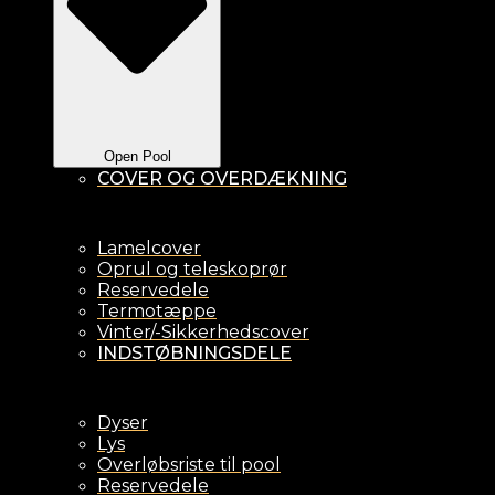
Open Pool
COVER OG OVERDÆKNING
Lamelcover
Oprul og teleskoprør
Reservedele
Termotæppe
Vinter/-Sikkerhedscover
INDSTØBNINGSDELE
Dyser
Lys
Overløbsriste til pool
Reservedele