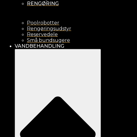
RENGØRING
Poolrobotter
Rengøringsudstyr
Reservedele
Små bundsugere
VANDBEHANDLING