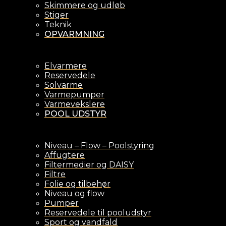
Skimmere og udløb
Stiger
Teknik
OPVARMNING
Elvarmere
Reservedele
Solvarme
Varmepumper
Varmevekslere
POOL UDSTYR
Niveau – Flow – Poolstyring
Affugtere
Filtermedier og DAISY
Filtre
Folie og tilbehør
Niveau og flow
Pumper
Reservedele til pooludstyr
Sport og vandfald