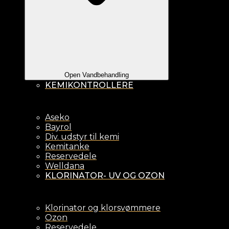
Open Vandbehandling
KEMIKONTROLLERE
Aseko
Bayrol
Div. udstyr til kemi
Kemitanke
Reservedele
Welldana
KLORINATOR- UV OG OZON
Klorinator og klorsvømmere
Ozon
Reservedele