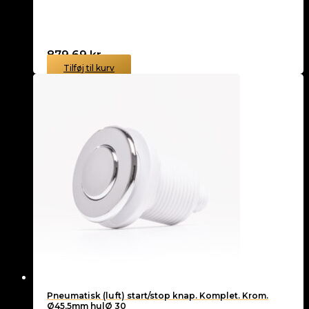
879,69
kr.
Tilføj til kurv
Pneumatisk (luft) start/stop knap. Komplet. Krom.
Ø45,5mm hulØ 30