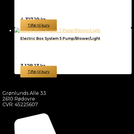
4.317,19
kr.
Tilføj til kurv
Electric Box System 5 Pump/Blower/Light
3.128,13
kr.
Tilføj til kurv
Grønlunds Alle 33
2610 Rødovre
CVR: 45225607