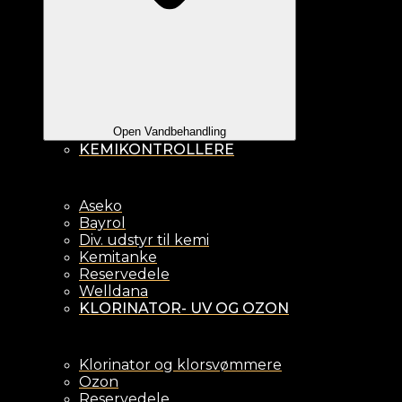
Open Vandbehandling
KEMIKONTROLLERE
Aseko
Bayrol
Div. udstyr til kemi
Kemitanke
Reservedele
Welldana
KLORINATOR- UV OG OZON
Klorinator og klorsvømmere
Ozon
Reservedele