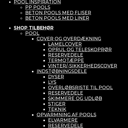
POOL INSPIRATION
PP POOLS
BETON POOLS MED FLISER
BETON POOLS MED LINER
SHOP TILBEHØR
POOL
COVER OG OVERDÆKNING
LAMELCOVER
OPRUL OG TELESKOPRØR
RESERVEDELE
TERMOTÆPPE
VINTER/-SIKKERHEDSCOVER
INDSTØBNINGSDELE
DYSER
LYS
OVERLØBSRISTE TIL POOL
RESERVEDELE
SKIMMERE OG UDLØB
STIGER
TEKNIK
OPVARMNING AF POOLS
ELVARMERE
RESERVEDELE