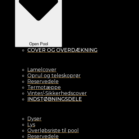
Open Pool
COVER OG OVERDÆKNING
Lamelcover
Oprul og teleskoprør
Reservedele
Termotæppe
Vinter/-Sikkerhedscover
INDSTØBNINGSDELE
Dyser
Lys
Overløbsriste til pool
Reservedele