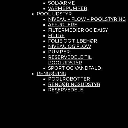
SOLVARME
VARMEPUMPER
POOL UDSTYR
NIVEAU – FLOW – POOLSTYRING
AFFUGTERE
FILTERMEDIER OG DAISY
FILTRE
FOLIE OG TILBEHØR
NIVEAU OG FLOW
PUMPER
RESERVEDELE TIL
POOLUDSTYR
SPORT OG VANDFALD
RENGØRING
POOLROBOTTER
RENGØRINGSUDSTYR
RESERVEDELE
SMÅ BUNDSUGERE
VANDBEHANDLING
KEMIKONTROLLERE
ASEKO
BAYROL
DIV. UDSTYR TIL KEMI
KEMITANKE