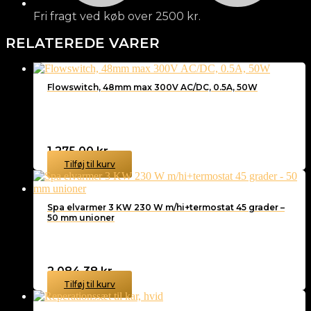
Fri fragt ved køb over 2500 kr.
RELATEREDE VARER
Flowswitch, 48mm max 300V AC/DC, 0.5A, 50W
1.275,00
kr.
Tilføj til kurv
Spa elvarmer 3 KW 230 W m/hi+termostat 45 grader –
50 mm unioner
2.084,38
kr.
Tilføj til kurv