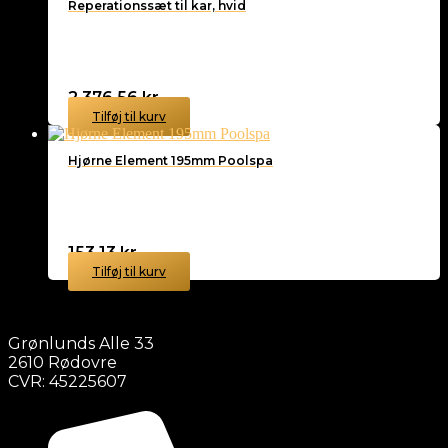
Reperationssæt til kar, hvid
2.376,56
kr.
Tilføj til kurv
Hjørne Element 195mm Poolspa
153,13
kr.
Tilføj til kurv
Grønlunds Alle 33
2610 Rødovre
CVR: 45225607