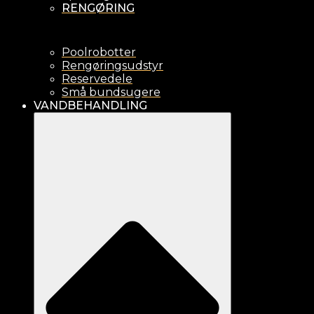
RENGØRING
Poolrobotter
Rengøringsudstyr
Reservedele
Små bundsugere
VANDBEHANDLING