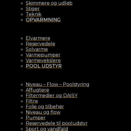
Skimmere og udløb
Stiger
Teknik
OPVARMNING
Elvarmere
Reservedele
Solvarme
Varmepumper
Varmevekslere
POOL UDSTYR
Niveau – Flow – Poolstyring
Affugtere
Filtermedier og DAISY
Filtre
Folie og tilbehør
Niveau og flow
Pumper
Reservedele til pooludstyr
Sport og vandfald