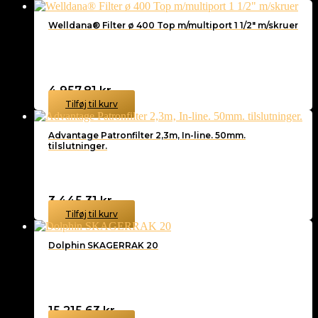
Welldana® Filter ø 400 Top m/multiport 1 1/2″ m/skruer
4.957,81
kr.
Tilføj til kurv
Advantage Patronfilter 2,3m‚ In-line. 50mm.
tilslutninger.
3.445,31
kr.
Tilføj til kurv
Dolphin SKAGERRAK 20
15.215,63
kr.