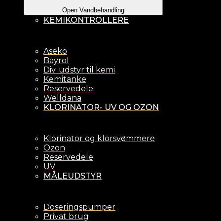
Open Vandbehandling
KEMIKONTROLLERE
Aseko
Bayrol
Div. udstyr til kemi
Kemitanke
Reservedele
Welldana
KLORINATOR- UV OG OZON
Klorinator og klorsvømmere
Ozon
Reservedele
UV
MÅLEUDSTYR
Doseringspumper
Privat brug