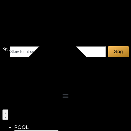
Videre
til
indhold
Søg
Søg
POOL