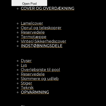
Open Pool
COVER OG OVERDÆKNING
Lamelcover
Oprul og teleskoprør
Reservedele
Termotæppe
Vinter/-Sikkerhedscover
INDSTØBNINGSDELE
Dyser
Lys
Overløbsriste til pool
Reservedele
Skimmere og udløb
Stiger
Teknik
OPVARMNING