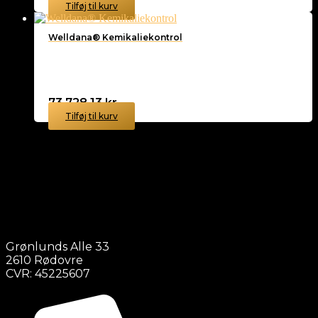
Tilføj til kurv
Welldana® Kemikaliekontrol
73.728,13
kr.
Tilføj til kurv
Grønlunds Alle 33
2610 Rødovre
CVR: 45225607