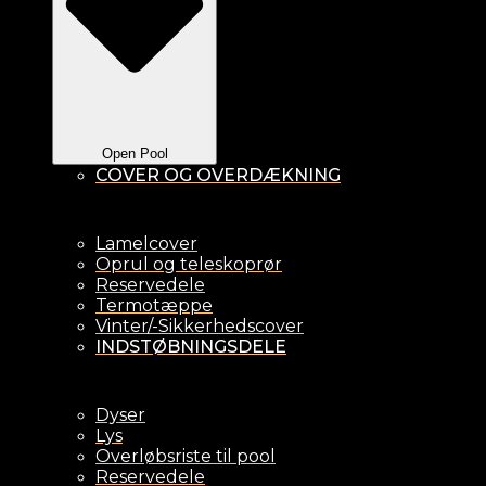
Open Pool
COVER OG OVERDÆKNING
Lamelcover
Oprul og teleskoprør
Reservedele
Termotæppe
Vinter/-Sikkerhedscover
INDSTØBNINGSDELE
Dyser
Lys
Overløbsriste til pool
Reservedele