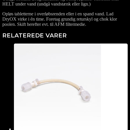
HELT under vand (undgå vandstænk eller lign.)
Opløs tabletterne i overløbsrenden eller i en spand vand. Lad
DryOX virke i én time. Foretag grundig returskyl og chok klor
poolen. Skift herefter evt. til AFM filtermedie.
RELATEREDE VARER