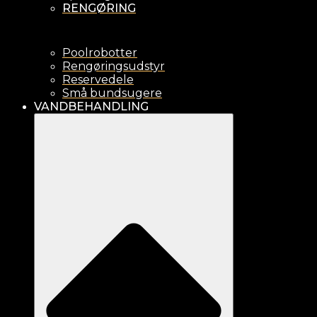
RENGØRING
Poolrobotter
Rengøringsudstyr
Reservedele
Små bundsugere
VANDBEHANDLING