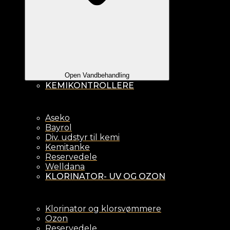
Open Vandbehandling
KEMIKONTROLLERE
Aseko
Bayrol
Div. udstyr til kemi
Kemitanke
Reservedele
Welldana
KLORINATOR- UV OG OZON
Klorinator og klorsvømmere
Ozon
Reservedele