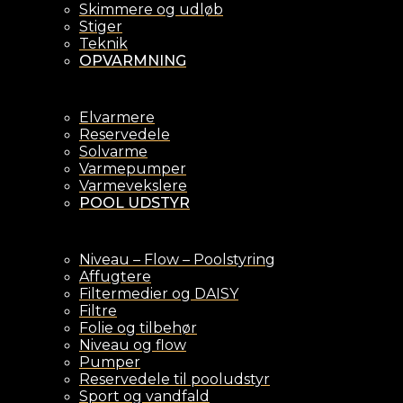
Skimmere og udløb
Stiger
Teknik
OPVARMNING
Elvarmere
Reservedele
Solvarme
Varmepumper
Varmevekslere
POOL UDSTYR
Niveau – Flow – Poolstyring
Affugtere
Filtermedier og DAISY
Filtre
Folie og tilbehør
Niveau og flow
Pumper
Reservedele til pooludstyr
Sport og vandfald