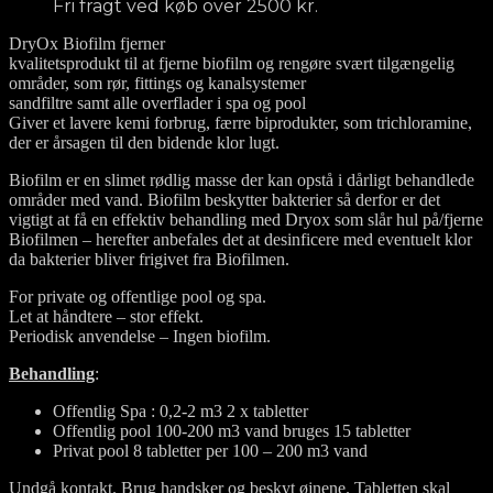
Fri fragt ved køb over 2500 kr.
DryOx Biofilm fjerner
kvalitetsprodukt til at fjerne biofilm og rengøre svært tilgængelig
områder, som rør, fittings og kanalsystemer
sandfiltre samt alle overflader i spa og pool
Giver et lavere kemi forbrug, færre biprodukter, som trichloramine,
der er årsagen til den bidende klor lugt.
Biofilm er en slimet rødlig masse der kan opstå i dårligt behandlede
områder med vand. Biofilm beskytter bakterier så derfor er det
vigtigt at få en effektiv behandling med Dryox som slår hul på/fjerne
Biofilmen – herefter anbefales det at desinficere med eventuelt klor
da bakterier bliver frigivet fra Biofilmen.
For private og offentlige pool og spa.
Let at håndtere – stor effekt.
Periodisk anvendelse – Ingen biofilm.
Behandling
:
Offentlig Spa : 0,2-2 m3 2 x tabletter
Offentlig pool 100-200 m3 vand bruges 15 tabletter
Privat pool 8 tabletter per 100 – 200 m3 vand
Undgå kontakt. Brug handsker og beskyt øjnene. Tabletten skal