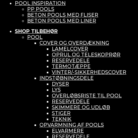
POOL INSPIRATION
PP POOLS
BETON POOLS MED FLISER
BETON POOLS MED LINER
SHOP TILBEHØR
POOL
COVER OG OVERDÆKNING
LAMELCOVER
OPRUL OG TELESKOPRØR
RESERVEDELE
TERMOTÆPPE
VINTER/-SIKKERHEDSCOVER
INDSTØBNINGSDELE
DYSER
LYS
OVERLØBSRISTE TIL POOL
RESERVEDELE
SKIMMERE OG UDLØB
STIGER
TEKNIK
OPVARMNING AF POOLS
ELVARMERE
RESERVEDELE