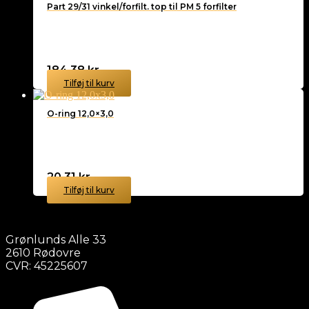
Part 29/31 vinkel/forfilt. top til PM 5 forfilter
184,38
kr.
Tilføj til kurv
O-ring 12,0×3,0
20,31
kr.
Tilføj til kurv
Grønlunds Alle 33
2610 Rødovre
CVR: 45225607