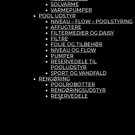
SOLVARME
VARMEPUMPER
POOL UDSTYR
NIVEAU – FLOW – POOLSTYRING
AFFUGTERE
FILTERMEDIER OG DAISY
FILTRE
FOLIE OG TILBEHØR
NIVEAU OG FLOW
PUMPER
RESERVEDELE TIL
POOLUDSTYR
SPORT OG VANDFALD
RENGØRING
POOLROBOTTER
RENGØRINGSUDSTYR
RESERVEDELE
SMÅ BUNDSUGERE
VANDBEHANDLING
KEMIKONTROLLERE
ASEKO
BAYROL
DIV. UDSTYR TIL KEMI