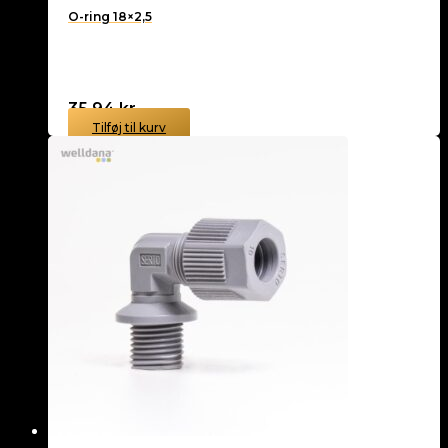
O-ring 18×2,5
35,94
kr.
Tilføj til kurv