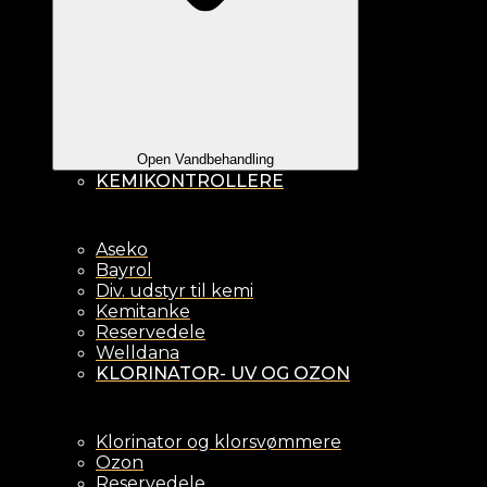
Open Vandbehandling
KEMIKONTROLLERE
Aseko
Bayrol
Div. udstyr til kemi
Kemitanke
Reservedele
Welldana
KLORINATOR- UV OG OZON
Klorinator og klorsvømmere
Ozon
Reservedele