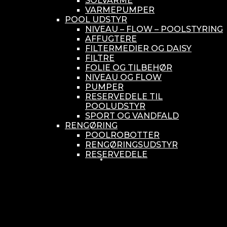
SOLVARME
VARMEPUMPER
POOL UDSTYR
NIVEAU – FLOW – POOLSTYRING
AFFUGTERE
FILTERMEDIER OG DAISY
FILTRE
FOLIE OG TILBEHØR
NIVEAU OG FLOW
PUMPER
RESERVEDELE TIL
POOLUDSTYR
SPORT OG VANDFALD
RENGØRING
POOLROBOTTER
RENGØRINGSUDSTYR
RESERVEDELE
SMÅ BUNDSUGERE
VANDBEHANDLING
KEMIKONTROLLERE
ASEKO
BAYROL
DIV. UDSTYR TIL KEMI
KEMITANKE