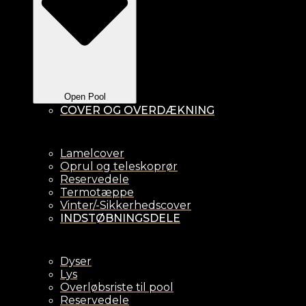
Open Pool
COVER OG OVERDÆKNING
Lamelcover
Oprul og teleskoprør
Reservedele
Termotæppe
Vinter/-Sikkerhedscover
INDSTØBNINGSDELE
Dyser
Lys
Overløbsriste til pool
Reservedele