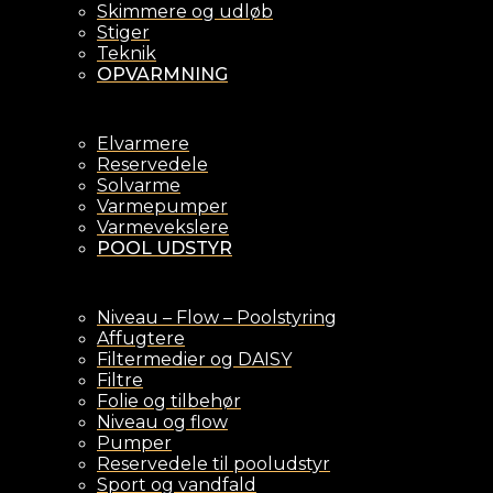
Skimmere og udløb
Stiger
Teknik
OPVARMNING
Elvarmere
Reservedele
Solvarme
Varmepumper
Varmevekslere
POOL UDSTYR
Niveau – Flow – Poolstyring
Affugtere
Filtermedier og DAISY
Filtre
Folie og tilbehør
Niveau og flow
Pumper
Reservedele til pooludstyr
Sport og vandfald