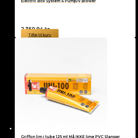
Electric Box System 4 Pump/V.Blower
2.360,94
kr.
Tilføj til kurv
Griffon lim i tube 125 ml Må IKKE lime PVC Slanger