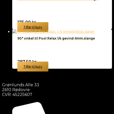
175,00
kr.
Tilføj til kurv
90° vinkel til Pool Relax 1/4 gevind-6mm.slange
287,50
kr.
Tilføj til kurv
Grønlunds Alle 33
2610 Rødovre
CVR: 45225607