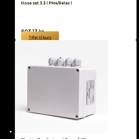
Hose set 3.3 l PM4/Relax l
603,13
kr.
Tilføj til kurv