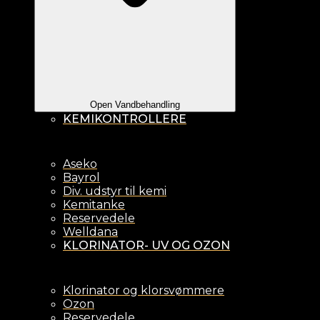
Open Vandbehandling
KEMIKONTROLLERE
Aseko
Bayrol
Div. udstyr til kemi
Kemitanke
Reservedele
Welldana
KLORINATOR- UV OG OZON
Klorinator og klorsvømmere
Ozon
Reservedele