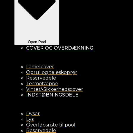
Open Pool
COVER OG OVERDÆKNING
Lamelcover
Oprul og teleskoprør
Reservedele
Termotæppe
Vinter/-Sikkerhedscover
INDSTØBNINGSDELE
Dyser
Lys
Overløbsriste til pool
Reservedele