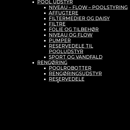
POOL UDSTYR
NIVEAU – FLOW – POOLSTYRING
AFFUGTERE
FILTERMEDIER OG DAISY
FILTRE
FOLIE OG TILBEHØR
NIVEAU OG FLOW
PUMPER
RESERVEDELE TIL
POOLUDSTYR
SPORT OG VANDFALD
RENGØRING
POOLROBOTTER
RENGØRINGSUDSTYR
RESERVEDELE
SMÅ BUNDSUGERE
VANDBEHANDLING
KEMIKONTROLLERE
ASEKO
BAYROL
DIV. UDSTYR TIL KEMI
KEMITANKE
RESERVEDELE
WELLDANA