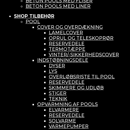
BETON POOLS MED FLISER
BETON POOLS MED LINER
SHOP TILBEHØR
POOL
COVER OG OVERDÆKNING
LAMELCOVER
OPRUL OG TELESKOPRØR
RESERVEDELE
TERMOTÆPPE
VINTER/-SIKKERHEDSCOVER
INDSTØBNINGSDELE
DYSER
LYS
OVERLØBSRISTE TIL POOL
RESERVEDELE
SKIMMERE OG UDLØB
STIGER
TEKNIK
OPVARMNING AF POOLS
ELVARMERE
RESERVEDELE
SOLVARME
VARMEPUMPER