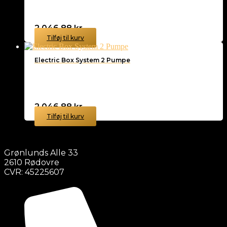
2.046,88
kr.
Tilføj til kurv
Electric Box System 2 Pumpe
2.046,88
kr.
Tilføj til kurv
Grønlunds Alle 33
2610 Rødovre
CVR: 45225607