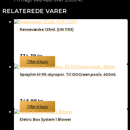
RELATEREDE VARER
Rensevæske 125ml. (UN 1193)
334,38
kr.
Tilføj til kurv
Spraylim til filt-styropor. Til ISOGreen pools. 400ml.
346,88
kr.
Tilføj til kurv
Eletric Box System 1 Blower