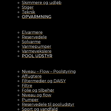
Skimmere og udløb
Stiger
Teknik
OPVARMNING
Elvarmere
Reservedele
Solvarme
Varmepumper
Varmevekslere
POOL UDSTYR
Niveau – Flow – Poolstyring
Affugtere
Filtermedier og DAISY
Filtre
Folie og tilbehør
Niveau og flow
Pumper
Reservedele til pooludstyr
Sport og vandfald