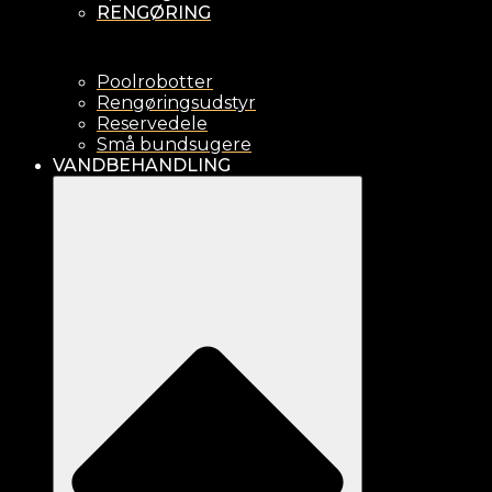
RENGØRING
Poolrobotter
Rengøringsudstyr
Reservedele
Små bundsugere
VANDBEHANDLING