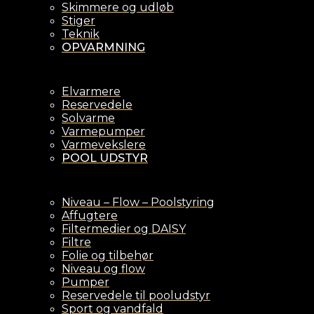
Skimmere og udløb
Stiger
Teknik
OPVARMNING
Elvarmere
Reservedele
Solvarme
Varmepumper
Varmevekslere
POOL UDSTYR
Niveau – Flow – Poolstyring
Affugtere
Filtermedier og DAISY
Filtre
Folie og tilbehør
Niveau og flow
Pumper
Reservedele til pooludstyr
Sport og vandfald