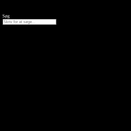
Videre
til
indhold
Søg