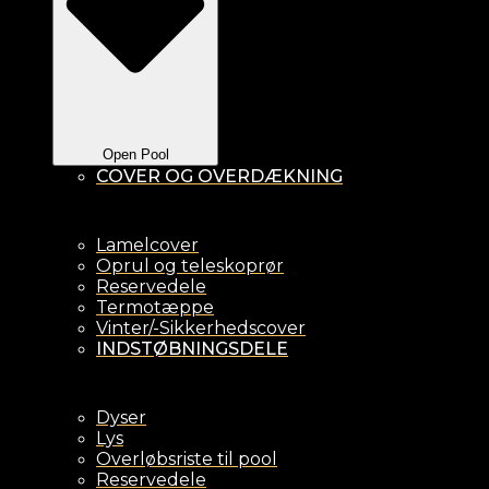
Open Pool
COVER OG OVERDÆKNING
Lamelcover
Oprul og teleskoprør
Reservedele
Termotæppe
Vinter/-Sikkerhedscover
INDSTØBNINGSDELE
Dyser
Lys
Overløbsriste til pool
Reservedele