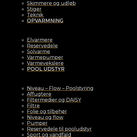
Skimmere og udløb
Stiger
Teknik
OPVARMNING
Elvarmere
Reservedele
Solvarme
Varmepumper
Varmevekslere
POOL UDSTYR
Niveau – Flow – Poolstyring
Affugtere
Filtermedier og DAISY
Filtre
Folie og tilbehør
Niveau og flow
Pumper
Reservedele til pooludstyr
Sport og vandfald