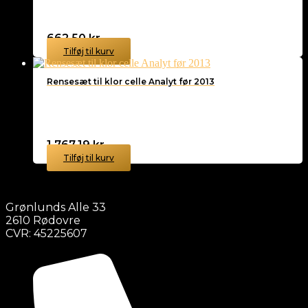
662,50
kr.
Tilføj til kurv
Rensesæt til klor celle Analyt før 2013
1.767,19
kr.
Tilføj til kurv
Grønlunds Alle 33
2610 Rødovre
CVR: 45225607