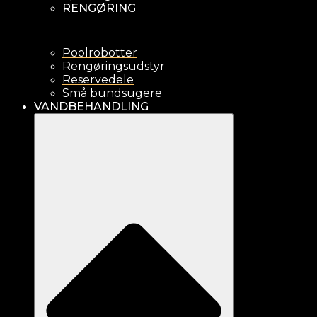
RENGØRING
Poolrobotter
Rengøringsudstyr
Reservedele
Små bundsugere
VANDBEHANDLING