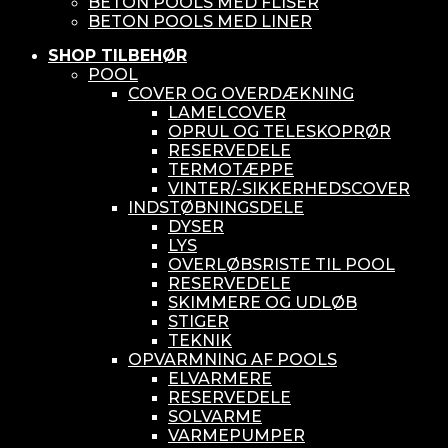
BETON POOLS MED FLISER
BETON POOLS MED LINER
SHOP TILBEHØR
POOL
COVER OG OVERDÆKNING
LAMELCOVER
OPRUL OG TELESKOPRØR
RESERVEDELE
TERMOTÆPPE
VINTER/-SIKKERHEDSCOVER
INDSTØBNINGSDELE
DYSER
LYS
OVERLØBSRISTE TIL POOL
RESERVEDELE
SKIMMERE OG UDLØB
STIGER
TEKNIK
OPVARMNING AF POOLS
ELVARMERE
RESERVEDELE
SOLVARME
VARMEPUMPER