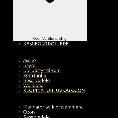
Open Vandbehandling
KEMIKONTROLLERE
Aseko
Bayrol
Div. udstyr til kemi
Kemitanke
Reservedele
Welldana
KLORINATOR- UV OG OZON
Klorinator og klorsvømmere
Ozon
Reservedele