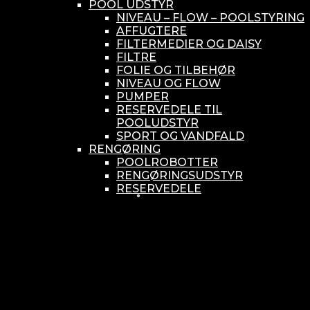
POOL UDSTYR
NIVEAU – FLOW – POOLSTYRING
AFFUGTERE
FILTERMEDIER OG DAISY
FILTRE
FOLIE OG TILBEHØR
NIVEAU OG FLOW
PUMPER
RESERVEDELE TIL
POOLUDSTYR
SPORT OG VANDFALD
RENGØRING
POOLROBOTTER
RENGØRINGSUDSTYR
RESERVEDELE
SMÅ BUNDSUGERE
VANDBEHANDLING
KEMIKONTROLLERE
ASEKO
BAYROL
DIV. UDSTYR TIL KEMI
KEMITANKE
RESERVEDELE
WELLDANA