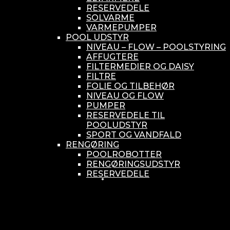
RESERVEDELE
SOLVARME
VARMEPUMPER
POOL UDSTYR
NIVEAU – FLOW – POOLSTYRING
AFFUGTERE
FILTERMEDIER OG DAISY
FILTRE
FOLIE OG TILBEHØR
NIVEAU OG FLOW
PUMPER
RESERVEDELE TIL
POOLUDSTYR
SPORT OG VANDFALD
RENGØRING
POOLROBOTTER
RENGØRINGSUDSTYR
RESERVEDELE
SMÅ BUNDSUGERE
VANDBEHANDLING
KEMIKONTROLLERE
ASEKO
BAYROL