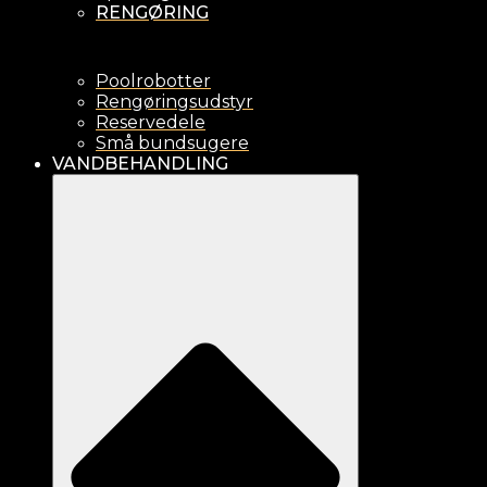
RENGØRING
Poolrobotter
Rengøringsudstyr
Reservedele
Små bundsugere
VANDBEHANDLING