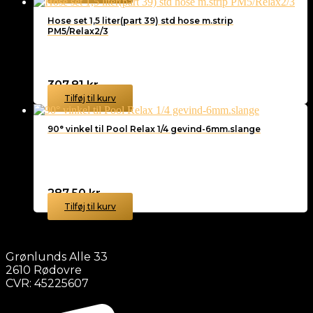
Hose set 1,5 liter(part 39) std hose m.strip
PM5/Relax2/3
307,81
kr.
Tilføj til kurv
90° vinkel til Pool Relax 1/4 gevind-6mm.slange
287,50
kr.
Tilføj til kurv
Grønlunds Alle 33
2610 Rødovre
CVR: 45225607