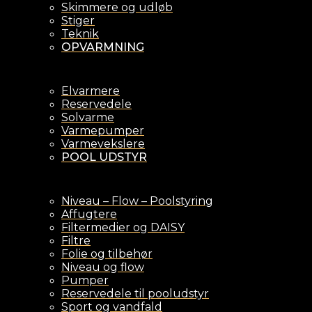
Skimmere og udløb
Stiger
Teknik
OPVARMNING
Elvarmere
Reservedele
Solvarme
Varmepumper
Varmevekslere
POOL UDSTYR
Niveau – Flow – Poolstyring
Affugtere
Filtermedier og DAISY
Filtre
Folie og tilbehør
Niveau og flow
Pumper
Reservedele til pooludstyr
Sport og vandfald