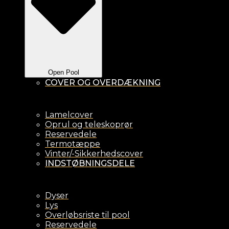
Open Pool
COVER OG OVERDÆKNING
Lamelcover
Oprul og teleskoprør
Reservedele
Termotæppe
Vinter/-Sikkerhedscover
INDSTØBNINGSDELE
Dyser
Lys
Overløbsriste til pool
Reservedele