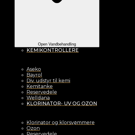
Open Vandbehandling
KEMIKONTROLLERE
Aseko
Bayrol
Div. udstyr til kemi
Kemitanke
Reservedele
Welldana
KLORINATOR- UV OG OZON
Klorinator og klorsvømmere
Ozon
Reservedele