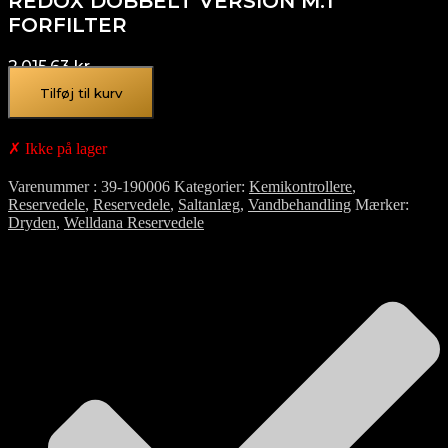
REDOX DOBBELT VERSION M.1
FORFILTER
2.015,63
kr.
Tilføj til kurv
✗ Ikke på lager
Varenummer
39-190006
Kategorier
Kemikontrollere
,
Reservedele
,
Reservedele
,
Saltanlæg
,
Vandbehandling
Mærker
Dryden
,
Welldana Reservedele