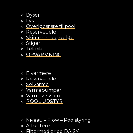
Dyser
Lys
Overløbsriste til pool
Reservedele
Skimmere og udløb
Stiger
Teknik
OPVARMNING
Elvarmere
Reservedele
Solvarme
Varmepumper
Varmevekslere
POOL UDSTYR
Niveau – Flow – Poolstyring
Affugtere
Filtermedier og DAISY