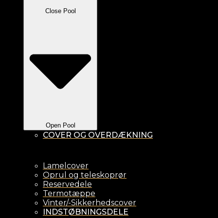
Close Pool
Open Pool
COVER OG OVERDÆKNING
Lamelcover
Oprul og teleskoprør
Reservedele
Termotæppe
Vinter/-Sikkerhedscover
INDSTØBNINGSDELE