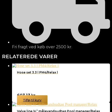
Fri fragt ved køb over 2500 kr.
RELATEREDE VARER
Hose set 3.3 l PM4/Relax l
603,13
kr.
Tilføj til kurv
Valve line ½” målevandsudtag Pool manager/Relax