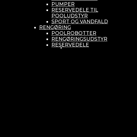
PUMPER
RESERVEDELE TIL
POOLUDSTYR
SPORT OG VANDFALD
RENGØRING
POOLROBOTTER
RENGØRINGSUDSTYR
RESERVEDELE
SMÅ BUNDSUGERE
VANDBEHANDLING
KEMIKONTROLLERE
ASEKO
BAYROL
DIV. UDSTYR TIL KEMI
KEMITANKE
RESERVEDELE
WELLDANA
KLORINATOR- UV OG OZON
KLORINATOR OG
KLORSVØMMERE
OZON
RESERVEDELE
UV