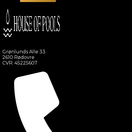
Grønlunds Alle 33
2610 Rødovre
CVR: 45225607