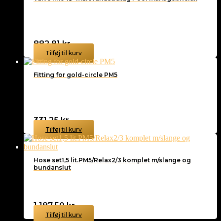
882,81
kr.
Tilføj til kurv
Fitting for gold-circle PM5
331,25
kr.
Tilføj til kurv
Hose set1,5 lit.PM5/Relax2/3 komplet m/slange og
bundanslut
1.187,50
kr.
Tilføj til kurv