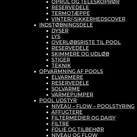
OPRUL OG TELESKOPRØR
RESERVEDELE
TERMOTÆPPE
VINTER/-SIKKERHEDSCOVER
INDSTØBNINGSDELE
DYSER
LYS
OVERLØBSRISTE TIL POOL
RESERVEDELE
SKIMMERE OG UDLØB
STIGER
TEKNIK
OPVARMNING AF POOLS
ELVARMERE
RESERVEDELE
SOLVARME
VARMEPUMPER
POOL UDSTYR
NIVEAU – FLOW – POOLSTYRING
AFFUGTERE
FILTERMEDIER OG DAISY
FILTRE
FOLIE OG TILBEHØR
NIVEAU OG FLOW