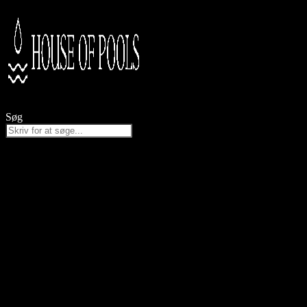
Videre
til
indhold
Søg