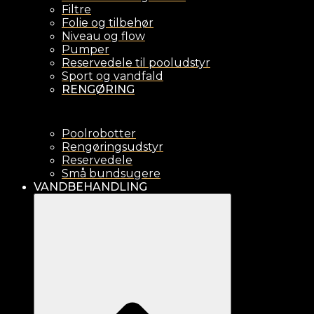
Filtre
Folie og tilbehør
Niveau og flow
Pumper
Reservedele til pooludstyr
Sport og vandfald
RENGØRING
Poolrobotter
Rengøringsudstyr
Reservedele
Små bundsugere
VANDBEHANDLING