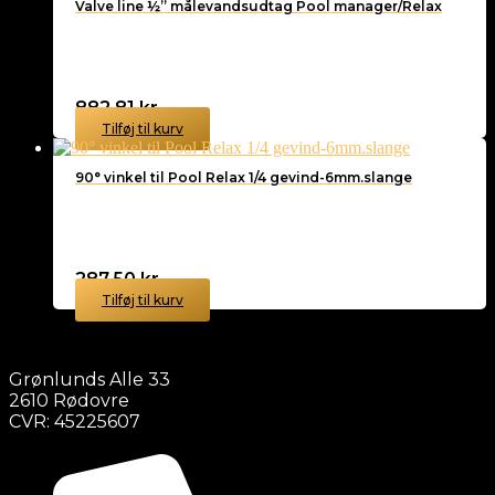
Valve line ½” målevandsudtag Pool manager/Relax
882,81
kr.
Tilføj til kurv
90° vinkel til Pool Relax 1/4 gevind-6mm.slange
287,50
kr.
Tilføj til kurv
Grønlunds Alle 33
2610 Rødovre
CVR: 45225607