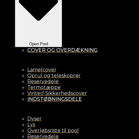
Open Pool
COVER OG OVERDÆKNING
Lamelcover
Oprul og teleskoprør
Reservedele
Termotæppe
Vinter/-Sikkerhedscover
INDSTØBNINGSDELE
Dyser
Lys
Overløbsriste til pool
Reservedele