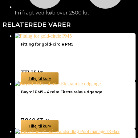
Fri fragt ved køb over 2500 kr.
RELATEREDE VARER
Fitting for gold-circle PM5
331,25
kr.
Tilføj til kurv
Bayrol PM5 – 4 relæ Ekstra relæ udgange
7.840,63
kr.
Tilføj til kurv