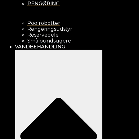
RENGØRING
Poolrobotter
Rengøringsudstyr
Reservedele
Små bundsugere
VANDBEHANDLING