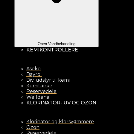
Open Vandbehandling
KEMIKONTROLLERE
Aseko
Bayrol
Div. udstyr til kemi
Kemitanke
Reservedele
Welldana
KLORINATOR- UV OG OZON
Klorinator og klorsvømmere
Ozon
Reservedele