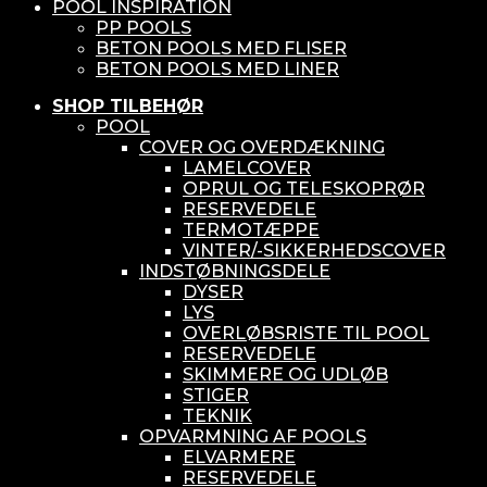
POOL INSPIRATION
PP POOLS
BETON POOLS MED FLISER
BETON POOLS MED LINER
SHOP TILBEHØR
POOL
COVER OG OVERDÆKNING
LAMELCOVER
OPRUL OG TELESKOPRØR
RESERVEDELE
TERMOTÆPPE
VINTER/-SIKKERHEDSCOVER
INDSTØBNINGSDELE
DYSER
LYS
OVERLØBSRISTE TIL POOL
RESERVEDELE
SKIMMERE OG UDLØB
STIGER
TEKNIK
OPVARMNING AF POOLS
ELVARMERE
RESERVEDELE