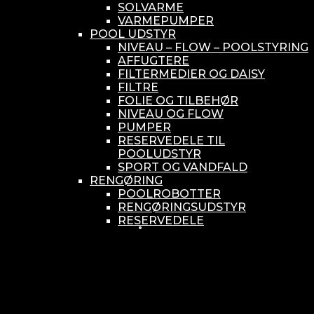
SOLVARME
VARMEPUMPER
POOL UDSTYR
NIVEAU – FLOW – POOLSTYRING
AFFUGTERE
FILTERMEDIER OG DAISY
FILTRE
FOLIE OG TILBEHØR
NIVEAU OG FLOW
PUMPER
RESERVEDELE TIL
POOLUDSTYR
SPORT OG VANDFALD
RENGØRING
POOLROBOTTER
RENGØRINGSUDSTYR
RESERVEDELE
SMÅ BUNDSUGERE
VANDBEHANDLING
KEMIKONTROLLERE
ASEKO
BAYROL
DIV. UDSTYR TIL KEMI
KEMITANKE