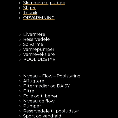
Skimmere og udløb
Stiger
Teknik
OPVARMNING
Elvarmere
Reservedele
Solvarme
Varmepumper
Varmevekslere
POOL UDSTYR
Niveau – Flow – Poolstyring
Affugtere
Filtermedier og DAISY
Filtre
Folie og tilbehør
Niveau og flow
Pumper
Reservedele til pooludstyr
Sport og vandfald