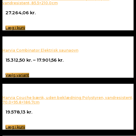
vandresistent, 85.5×210.0cm
27.264,06
kr.
Læg i kurv
Harvia Combinator Elektrisk saunaovn
Prisinterval:
15.312,50
kr.
–
17.901,56
kr.
15.312,50 kr.
til
Vælg variant
17.901,56 kr.
Harvia Couche bænk, uden beklædning Polystyren, vandresistent,
70.0×95.8×186.7cm
19.578,13
kr.
Læg i kurv