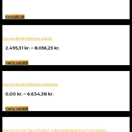
Kontakt os
Harvia Beskyttelses plade
Prisinterval:
2.495,31
kr.
–
8.056,25
kr.
2.495,31 kr.
til
Vælg variant
8.056,25 kr.
Harvia Beskyttelsesunderlag
Prisinterval:
0,00
kr.
–
6.634,38
kr.
0,00 kr.
til
Vælg variant
6.634,38 kr.
Harvia Circle Spa-Modul, uden beklædning Polystyren,