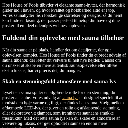
Hos House of Pools tilbyder vi elegante sauna-hytter, der harmonisk
glider ind i haven, og hvor kvalitet og holdbarhed altid er i top.
Vores saunahytter fås i forskellige størrelser og designs, så du nemt
kan finde en løsning, der passer perfekt til netop din have og dine
ønsker til en ideel udendørs wellness oplevelse.
Fuldend din oplevelse med sauna tilbehør
Når din sauna er på plads, handler det om detaljerne, der gør
oplevelsen komplet. Hos House of Pools finder du et bredt udvalg af
sauna tilbehør, der løfter dit velvære til helt nye højder. Uanset om
du ønsker at skabe en mere autentisk saunaoplevelse eller tilføre
ekstra luksus, har vi præcis det, du mangler.
Skab en stemningsfuld atmosfære med sauna lys
Lyset i en sauna spiller en afgørende rolle for den stemning, du
ønsker at skabe. Vores udvalg af
sauna lys
er designet specielt til at
modstå den høje varme og fugt, der findes i en sauna. Vælg mellem
afdæmpede LED-lys, der giver en rolig og afslappende stemning,
eller dekorative væglamper, som fremhæver saunaens smukke
træstruktur. Med det rette sauna lys kan du skabe en atmosfære af
velvære og luksus, der gør opholdet i saunaen endnu mere