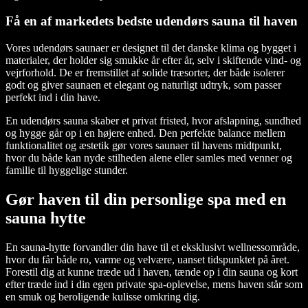
Få en af markedets bedste udendørs sauna til haven
Vores udendørs saunaer er designet til det danske klima og bygget i
materialer, der holder sig smukke år efter år, selv i skiftende vind- og
vejrforhold. De er fremstillet af solide træsorter, der både isolerer
godt og giver saunaen et elegant og naturligt udtryk, som passer
perfekt ind i din have.
En udendørs sauna skaber et privat fristed, hvor afslapning, sundhed
og hygge går op i en højere enhed. Den perfekte balance mellem
funktionalitet og æstetik gør vores saunaer til havens midtpunkt,
hvor du både kan nyde stilheden alene eller samles med venner og
familie til hyggelige stunder.
Gør haven til din personlige spa med en
sauna hytte
En sauna-hytte forvandler din have til et eksklusivt wellnessområde,
hvor du får både ro, varme og velvære, uanset tidspunktet på året.
Forestil dig at kunne træde ud i haven, tænde op i din sauna og kort
efter træde ind i din egen private spa-oplevelse, mens haven står som
en smuk og beroligende kulisse omkring dig.