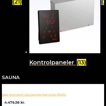
(21)
(
Kontrolpaneler
(13)
SAUNA
App styring til saunaovne Harvia by Shelly
4.476,56
kr.