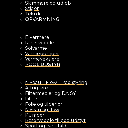
Skimmere og udløb
Stiger
Teknik
OPVARMNING
Elvarmere
Reservedele
Solvarme
Varmepumper
Varmevekslere
POOL UDSTYR
Niveau – Flow – Poolstyring
Affugtere
Filtermedier og DAISY
Filtre
Folie og tilbehør
Niveau og flow
Pumper
Reservedele til pooludstyr
Sport og vandfald