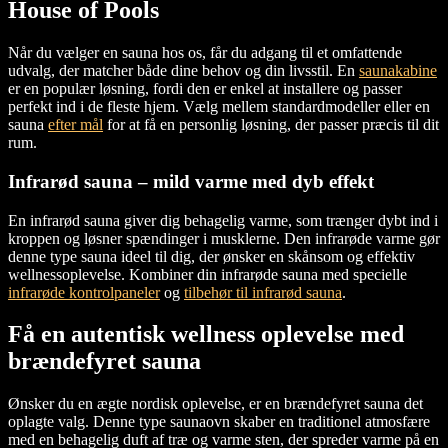
House of Pools
Når du vælger en sauna hos os, får du adgang til et omfattende
udvalg, der matcher både dine behov og din livsstil. En
saunakabine
er en populær løsning, fordi den er enkel at installere og passer
perfekt ind i de fleste hjem. Vælg mellem standardmodeller eller en
sauna
efter mål
for at få en personlig løsning, der passer præcis til dit
rum.
Infrarød sauna – mild varme med dyb effekt
En infrarød sauna giver dig behagelig varme, som trænger dybt ind i
kroppen og løsner spændinger i musklerne. Den infrarøde varme gør
denne type sauna ideel til dig, der ønsker en skånsom og effektiv
wellnessoplevelse. Kombiner din infrarøde sauna med specielle
infrarøde kontrolpaneler
og
tilbehør til infrarød sauna
.
Få en autentisk wellness oplevelse med
brændefyret sauna
Ønsker du en ægte nordisk oplevelse, er en brændefyret sauna det
oplagte valg. Denne type saunaovn skaber en traditionel atmosfære
med en behagelig duft af træ og varme sten, der spreder varme på en