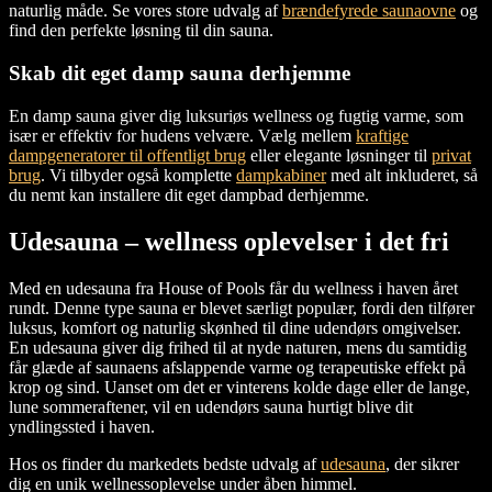
naturlig måde. Se vores store udvalg af
brændefyrede saunaovne
og
find den perfekte løsning til din sauna.
Skab dit eget damp sauna derhjemme
En damp sauna giver dig luksuriøs wellness og fugtig varme, som
især er effektiv for hudens velvære. Vælg mellem
kraftige
dampgeneratorer til offentligt brug
eller elegante løsninger til
privat
brug
. Vi tilbyder også komplette
dampkabiner
med alt inkluderet, så
du nemt kan installere dit eget dampbad derhjemme.
Udesauna – wellness oplevelser i det fri
Med en udesauna fra House of Pools får du wellness i haven året
rundt. Denne type sauna er blevet særligt populær, fordi den tilfører
luksus, komfort og naturlig skønhed til dine udendørs omgivelser.
En udesauna giver dig frihed til at nyde naturen, mens du samtidig
får glæde af saunaens afslappende varme og terapeutiske effekt på
krop og sind. Uanset om det er vinterens kolde dage eller de lange,
lune sommeraftener, vil en udendørs sauna hurtigt blive dit
yndlingssted i haven.
Hos os finder du markedets bedste udvalg af
udesauna
, der sikrer
dig en unik wellnessoplevelse under åben himmel.