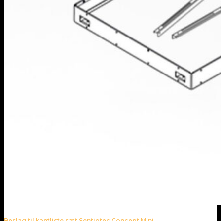
Beslag til kantliste sæt Sentiotec Concept Mini