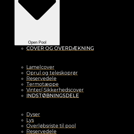
Open Pool
COVER OG OVERDÆKNING
Lamelcover
Oprul og teleskoprør
Reservedele
Termotæppe
Vinter/-Sikkerhedscover
INDSTØBNINGSDELE
Dyser
Lys
Overløbsriste til pool
Reservedele