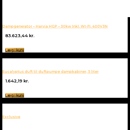
Dampgenerator – Harvia HGP – 30kw Inkl. WI-FI. 400V3N
83.623,44
kr.
Læg i kurv
Eucalyptus duft til duftpumpe dampkabiner, 5 liter
1.642,19
kr.
Læg i kurv
Exclusive