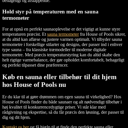
behageligt og afslappende.
Hold styr på temperaturen med en sauna
termometer
For at opnå en perfekt saunaoplevelse er det vigtigt at kunne styre
temperaturen præcist. Et
sauna termometer
fra House of Pools sikrer,
at du altid kan aflæse og justere varmen optimalt. Vi tilbyder sauna
termometre i forskellige stilarter og designs, der passer ind i enhver
type sauna – fra klassiske træmodeller til moderne digitale
termometre. Med præcis temperaturstyring kan du altid skabe den
helt rigtige varmebalance, der gør opholdet komfortabelt, behageligt
og perfekt tilpasset dine præferencer.
Køb en sauna eller tilbehør til dit hjem
hos House of Pools nu
Er du klar til at gøre drømmen om egen sauna til virkelighed? Hos
House of Pools finder du både saunaer og alt nødvendigt tilbehør i
høj kvalitet til konkurrencedygtige priser. Vi står klar med
rådgivning og ekspertise, så du får præcis den løsning, der passer til
dig og dit hjem.
Kontakt os her
og få hjælp til at finde den perfekte sauna eller