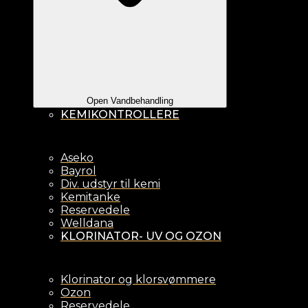
Open Vandbehandling
KEMIKONTROLLERE
Aseko
Bayrol
Div. udstyr til kemi
Kemitanke
Reservedele
Welldana
KLORINATOR- UV OG OZON
Klorinator og klorsvømmere
Ozon
Reservedele