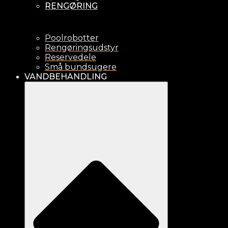
RENGØRING
Poolrobotter
Rengøringsudstyr
Reservedele
Små bundsugere
VANDBEHANDLING