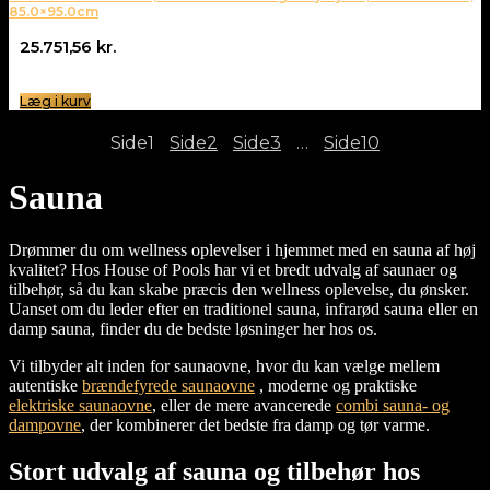
85.0×95.0cm
25.751,56
kr.
Læg i kurv
Side
1
Side
2
Side
3
…
Side
10
Sauna
Drømmer du om wellness oplevelser i hjemmet med en sauna af høj
kvalitet? Hos House of Pools har vi et bredt udvalg af saunaer og
tilbehør, så du kan skabe præcis den wellness oplevelse, du ønsker.
Uanset om du leder efter en traditionel sauna, infrarød sauna eller en
damp sauna, finder du de bedste løsninger her hos os.
Vi tilbyder alt inden for saunaovne, hvor du kan vælge mellem
autentiske
brændefyrede saunaovne
, moderne og praktiske
elektriske saunaovne
, eller de mere avancerede
combi sauna- og
dampovne
, der kombinerer det bedste fra damp og tør varme.
Stort udvalg af sauna og tilbehør hos