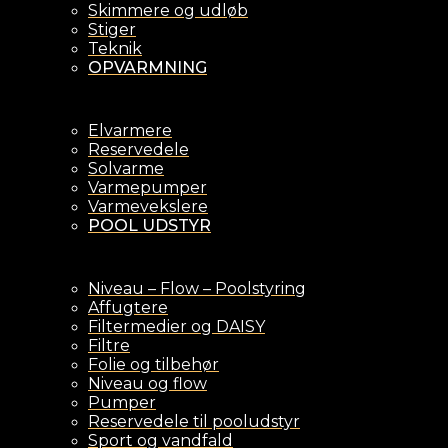
Skimmere og udløb
Stiger
Teknik
OPVARMNING
Elvarmere
Reservedele
Solvarme
Varmepumper
Varmevekslere
POOL UDSTYR
Niveau – Flow – Poolstyring
Affugtere
Filtermedier og DAISY
Filtre
Folie og tilbehør
Niveau og flow
Pumper
Reservedele til pooludstyr
Sport og vandfald