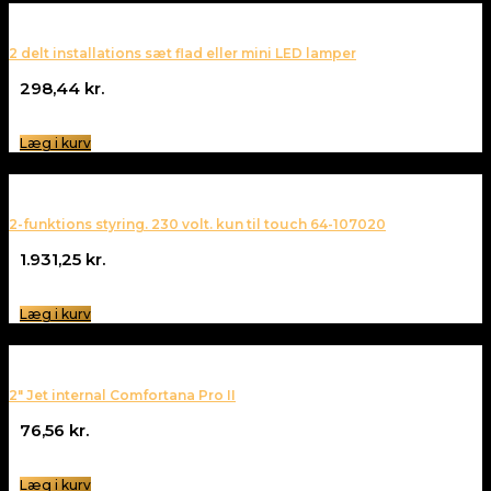
2 delt installations sæt flad eller mini LED lamper
298,44
kr.
Læg i kurv
2-funktions styring. 230 volt. kun til touch 64-107020
1.931,25
kr.
Læg i kurv
2″ Jet internal Comfortana Pro II
76,56
kr.
Læg i kurv