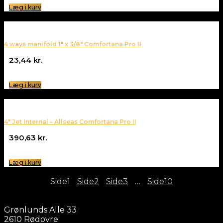
Læg i kurv
4 ways manifold 1″ x 3/8″ Comfortana Pro II
23,44
kr.
Læg i kurv
4″ Jet Internal – Allseas Comfortana Pro II
390,63
kr.
Læg i kurv
Side
1
Side
2
Side
3
…
Side
10
Grønlunds Alle 33
2610 Rødovre