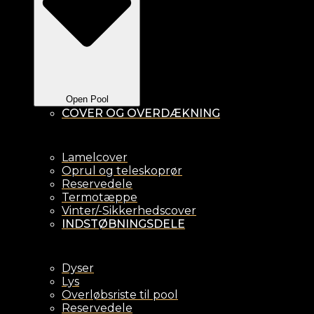
Open Pool
COVER OG OVERDÆKNING
Lamelcover
Oprul og teleskoprør
Reservedele
Termotæppe
Vinter/-Sikkerhedscover
INDSTØBNINGSDELE
Dyser
Lys
Overløbsriste til pool
Reservedele