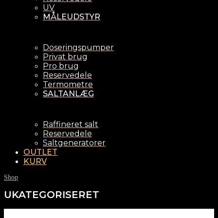
UV
MÅLEUDSTYR
Doseringspumper
Privat brug
Pro brug
Reservedele
Termometre
SALTANLÆG
Raffineret salt
Reservedele
Saltgeneratorer
OUTLET
KURV
Shop
UKATEGORISERET