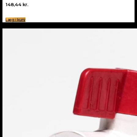
148,44
kr.
Læg i kurv