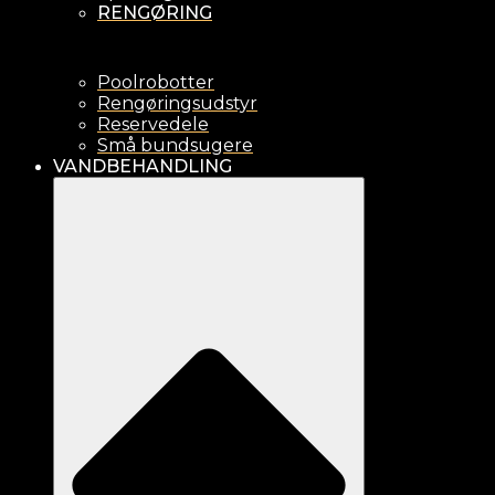
RENGØRING
Poolrobotter
Rengøringsudstyr
Reservedele
Små bundsugere
VANDBEHANDLING