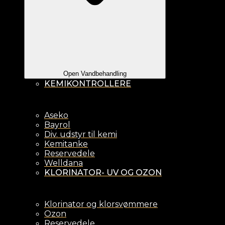
Open Vandbehandling
KEMIKONTROLLERE
Aseko
Bayrol
Div. udstyr til kemi
Kemitanke
Reservedele
Welldana
KLORINATOR- UV OG OZON
Klorinator og klorsvømmere
Ozon
Reservedele