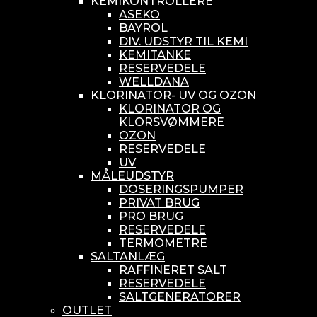
KEMIKONTROLLERE
ASEKO
BAYROL
DIV. UDSTYR TIL KEMI
KEMITANKE
RESERVEDELE
WELLDANA
KLORINATOR- UV OG OZON
KLORINATOR OG
KLORSVØMMERE
OZON
RESERVEDELE
UV
MÅLEUDSTYR
DOSERINGSPUMPER
PRIVAT BRUG
PRO BRUG
RESERVEDELE
TERMOMETRE
SALTANLÆG
RAFFINERET SALT
RESERVEDELE
SALTGENERATORER
OUTLET