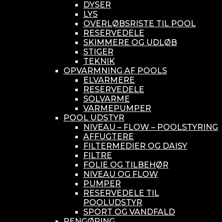
DYSER
LYS
OVERLØBSRISTE TIL POOL
RESERVEDELE
SKIMMERE OG UDLØB
STIGER
TEKNIK
OPVARMNING AF POOLS
ELVARMERE
RESERVEDELE
SOLVARME
VARMEPUMPER
POOL UDSTYR
NIVEAU – FLOW – POOLSTYRING
AFFUGTERE
FILTERMEDIER OG DAISY
FILTRE
FOLIE OG TILBEHØR
NIVEAU OG FLOW
PUMPER
RESERVEDELE TIL
POOLUDSTYR
SPORT OG VANDFALD
RENGØRING