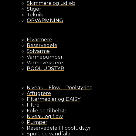
Skimmere og udløb
Stiger
Teknik
OPVARMNING
Elvarmere
Reservedele
Solvarme
Varmepumper
Varmevekslere
POOL UDSTYR
Niveau – Flow – Poolstyring
Affugtere
Filtermedier og DAISY
Filtre
Folie og tilbehør
Niveau og flow
Pumper
Reservedele til pooludstyr
Sport og vandfald