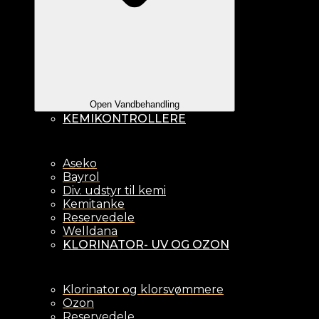
Open Vandbehandling
KEMIKONTROLLERE
Aseko
Bayrol
Div. udstyr til kemi
Kemitanke
Reservedele
Welldana
KLORINATOR- UV OG OZON
Klorinator og klorsvømmere
Ozon
Reservedele