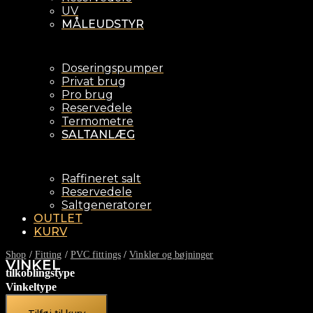
UV
MÅLEUDSTYR
Doseringspumper
Privat brug
Pro brug
Reservedele
Termometre
SALTANLÆG
Raffineret salt
Reservedele
Saltgeneratorer
OUTLET
KURV
Shop
/
Fitting
/
PVC fittings
/
Vinkler og bøjninger
VINKEL
tilkoblingstype
Vinkeltype
Diameter
Ryd