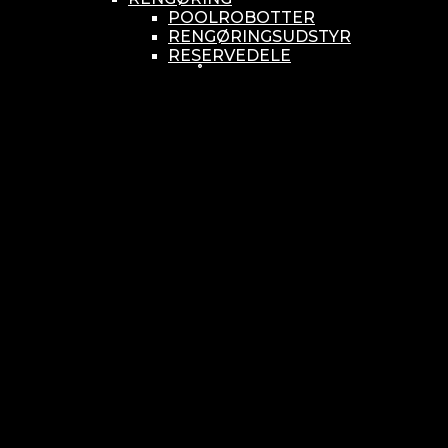
POOLROBOTTER
RENGØRINGSUDSTYR
RESERVEDELE
SMÅ BUNDSUGERE
VANDBEHANDLING
KEMIKONTROLLERE
ASEKO
BAYROL
DIV. UDSTYR TIL KEMI
KEMITANKE
RESERVEDELE
WELLDANA
KLORINATOR- UV OG OZON
KLORINATOR OG
KLORSVØMMERE
OZON
RESERVEDELE
UV
MÅLEUDSTYR
DOSERINGSPUMPER
PRIVAT BRUG
PRO BRUG
RESERVEDELE