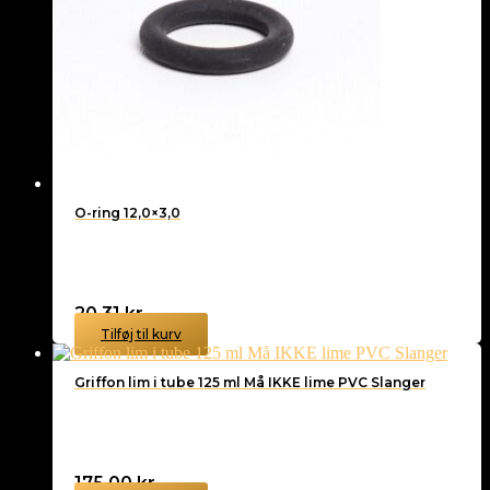
O-ring 12,0×3,0
20,31
kr.
Tilføj til kurv
Griffon lim i tube 125 ml Må IKKE lime PVC Slanger
175,00
kr.