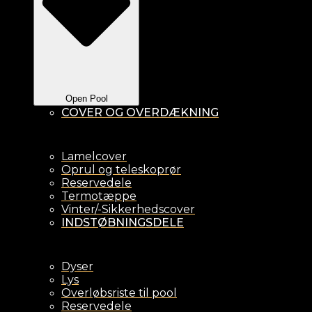
Open Pool
COVER OG OVERDÆKNING
Lamelcover
Oprul og teleskoprør
Reservedele
Termotæppe
Vinter/-Sikkerhedscover
INDSTØBNINGSDELE
Dyser
Lys
Overløbsriste til pool
Reservedele