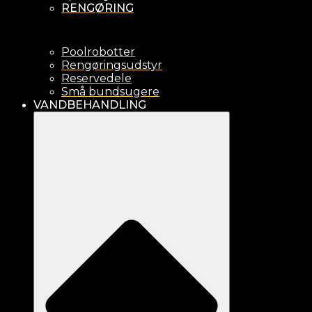
RENGØRING
Poolrobotter
Rengøringsudstyr
Reservedele
Små bundsugere
VANDBEHANDLING