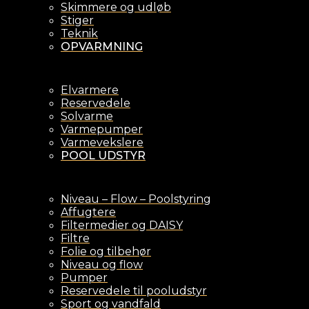
Skimmere og udløb
Stiger
Teknik
OPVARMNING
Elvarmere
Reservedele
Solvarme
Varmepumper
Varmevekslere
POOL UDSTYR
Niveau – Flow – Poolstyring
Affugtere
Filtermedier og DAISY
Filtre
Folie og tilbehør
Niveau og flow
Pumper
Reservedele til pooludstyr
Sport og vandfald