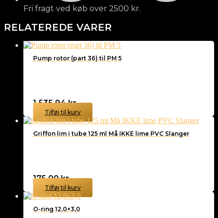
Fri fragt ved køb over 2500 kr.
RELATEREDE VARER
Pump rotor (part 36) til PM 5
1.535,94
kr.
Tilføj til kurv
Griffon lim i tube 125 ml Må IKKE lime PVC Slanger
175,00
kr.
Tilføj til kurv
O-ring 12,0×3,0