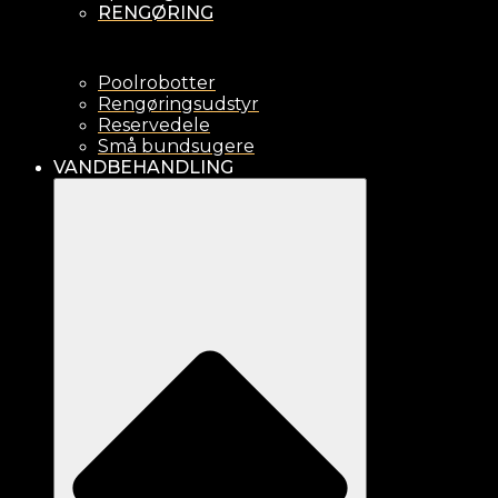
RENGØRING
Poolrobotter
Rengøringsudstyr
Reservedele
Små bundsugere
VANDBEHANDLING