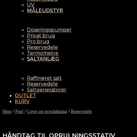
UV
MÅLEUDSTYR
Doseringspumper
Privat brug
Pro brug
Reservedele
Termometre
SALTANLÆG
Raffineret salt
Reservedele
Saltgeneratorer
OUTLET
KURV
Shop
/
Pool
/
Cover og overdækning
/
Reservedele
HÅNDTAG TIL OPRULNINGSSTATIV