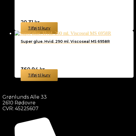
20,31
kr.
Tilføj til kurv
Super glue. Hvid. 290 ml. Viscoseal MS 6958R
360,94
kr.
Tilføj til kurv
Grønlunds Alle 33
2610 Rødovre
CVR: 45225607