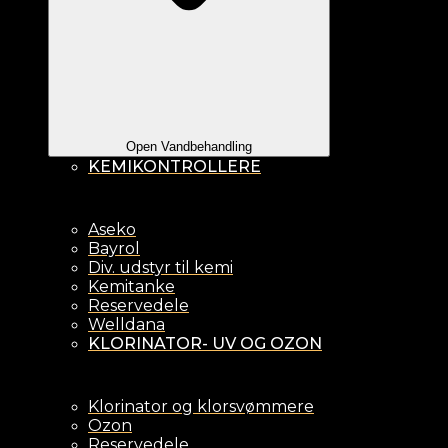
Open Vandbehandling
KEMIKONTROLLERE
Aseko
Bayrol
Div. udstyr til kemi
Kemitanke
Reservedele
Welldana
KLORINATOR- UV OG OZON
Klorinator og klorsvømmere
Ozon
Reservedele