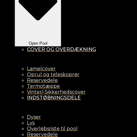
Open Pool
COVER OG OVERDÆKNING
Lamelcover
Oprul og teleskoprør
Reservedele
Termotæppe
Vinter/-Sikkerhedscover
INDSTØBNINGSDELE
Dyser
Lys
Overløbsriste til pool
Reservedele