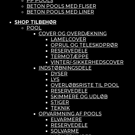
PP POOLS
BETON POOLS MED FLISER
BETON POOLS MED LINER
SHOP TILBEHØR
POOL
COVER OG OVERDÆKNING
LAMELCOVER
OPRUL OG TELESKOPRØR
RESERVEDELE
TERMOTÆPPE
VINTER/-SIKKERHEDSCOVER
INDSTØBNINGSDELE
DYSER
LYS
OVERLØBSRISTE TIL POOL
RESERVEDELE
SKIMMERE OG UDLØB
STIGER
TEKNIK
OPVARMNING AF POOLS
ELVARMERE
RESERVEDELE
SOLVARME