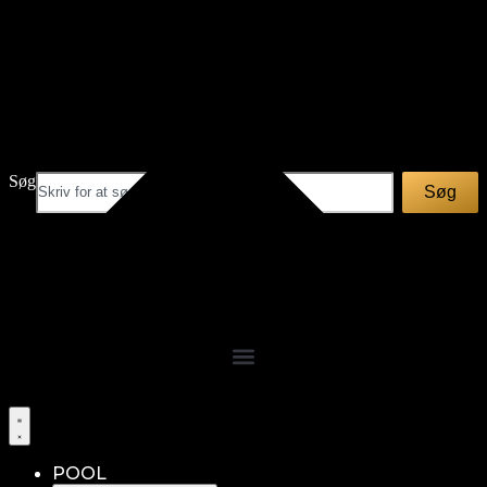
Videre
til
indhold
Søg
Søg
POOL