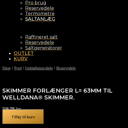
Pro brug
Reservedele
Termometre
SALTANLÆG
Raffineret salt
Reservedele
Saltgeneratorer
OUTLET
KURV
Shop
/
Pool
/
Indstøbningsdele
/
Reservedele
SKIMMER FORLÆNGER L= 63MM TIL
WELLDANA® SKIMMER.
118,75
kr.
Tilføj til kurv