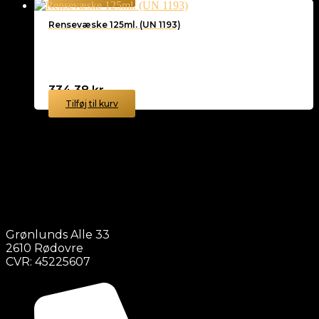
Rensevæske 125ml. (UN 1193)
334,38
kr.
Tilføj til kurv
Grønlunds Alle 33
2610 Rødovre
CVR: 45225607