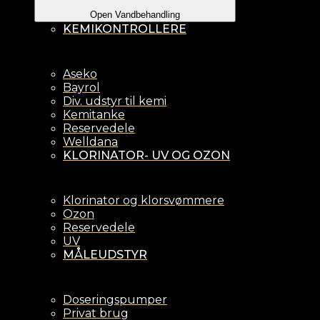
Open Vandbehandling
KEMIKONTROLLERE
Aseko
Bayrol
Div. udstyr til kemi
Kemitanke
Reservedele
Welldana
KLORINATOR- UV OG OZON
Klorinator og klorsvømmere
Ozon
Reservedele
UV
MÅLEUDSTYR
Doseringspumper
Privat brug