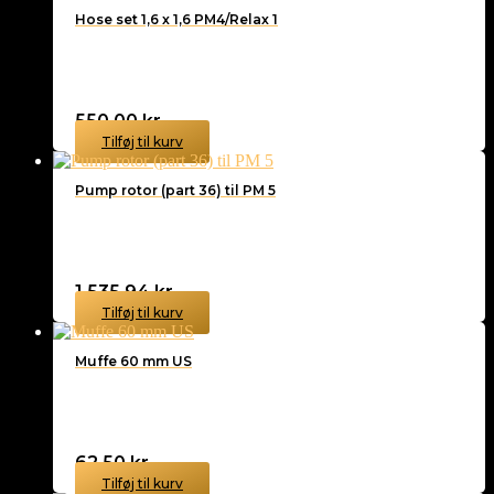
Hose set 1,6 x 1,6 PM4/Relax 1
550,00
kr.
Tilføj til kurv
Pump rotor (part 36) til PM 5
1.535,94
kr.
Tilføj til kurv
Muffe 60 mm US
62,50
kr.
Tilføj til kurv