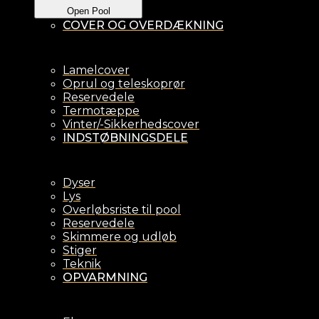
Open Pool
COVER OG OVERDÆKNING
Lamelcover
Oprul og teleskoprør
Reservedele
Termotæppe
Vinter/-Sikkerhedscover
INDSTØBNINGSDELE
Dyser
Lys
Overløbsriste til pool
Reservedele
Skimmere og udløb
Stiger
Teknik
OPVARMNING