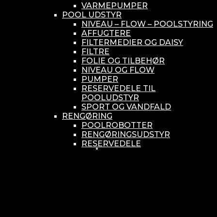
VARMEPUMPER
POOL UDSTYR
NIVEAU – FLOW – POOLSTYRING
AFFUGTERE
FILTERMEDIER OG DAISY
FILTRE
FOLIE OG TILBEHØR
NIVEAU OG FLOW
PUMPER
RESERVEDELE TIL
POOLUDSTYR
SPORT OG VANDFALD
RENGØRING
POOLROBOTTER
RENGØRINGSUDSTYR
RESERVEDELE
SMÅ BUNDSUGERE
VANDBEHANDLING
KEMIKONTROLLERE
ASEKO
BAYROL
DIV. UDSTYR TIL KEMI
KEMITANKE