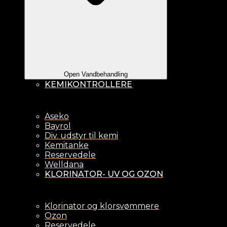
Open Vandbehandling
KEMIKONTROLLERE
Aseko
Bayrol
Div. udstyr til kemi
Kemitanke
Reservedele
Welldana
KLORINATOR- UV OG OZON
Klorinator og klorsvømmere
Ozon
Reservedele